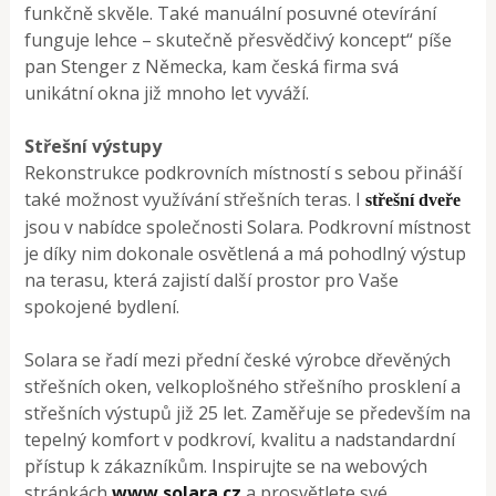
funkčně skvěle. Také manuální posuvné otevírání
funguje lehce – skutečně přesvědčivý koncept“ píše
pan Stenger z Německa, kam česká firma svá
unikátní okna již mnoho let vyváží.
Střešní výstupy
Rekonstrukce podkrovních místností s sebou přináší
také možnost využívání střešních teras. I
střešní dveře
jsou v nabídce společnosti Solara. Podkrovní místnost
je díky nim dokonale osvětlená a má pohodlný výstup
na terasu, která zajistí další prostor pro Vaše
spokojené bydlení.
Solara se řadí mezi přední české výrobce dřevěných
střešních oken, velkoplošného střešního prosklení a
střešních výstupů již 25 let. Zaměřuje se především na
tepelný komfort v podkroví, kvalitu a nadstandardní
přístup k zákazníkům. Inspirujte se na webových
stránkách
www.solara.cz
a prosvětlete své