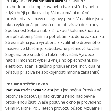
Pro
se stavitelé
atypické řešení střešních oken
rozhodnou u komplikovaného tvaru střechy nebo
když chtějí podkroví dopřát maximální možné
prosklení a zajímavý designový prvek. V nabídce jsou
okna výklopná, posuvná nebo otevíravá do strany.
Společnost Solara nabízí širokou škálu možností a
přizpůsobení přáním a potřebám každého zákazníka.
Střešní okna jsou vyrobena z kvalitního dřevěného
masivu, ve kterém je zabudované prémiové kování
Siegenia pro snadné a fukční otevírání. Výrobce
nabízí i možnost výběru vnějšího oplechování, klik,
elektroovládání a dalšího příslušenství. Individuální
přístup přispívá ke spokojenosti mnoha zákazníků.
Posuvná střešní okna
jsou jedinečná. Prosklené
Posuvná střešní okna Solara
plochy se odsouvají nad krytinu nebo nad pevně
prosklenou část. „Vaše posuvné okno je provedeno
velmi kvalitně. Po 3 letech provozu působí vizuálně i