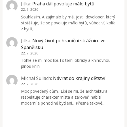
Jitka
:
Praha dál povoluje málo bytů
22. 7. 2026
Souhlasím. A zajímalo by mě, jestli developer, který
si stěžuje, že se povoluje málo bytů, vůbec ví, kolik
z bytů,…
Jitka
:
Nový život pohraniční strážnice ve
Španělsku
22. 7. 2026
Tohle se mi moc líbí. I s těmi obrazy a knihovnou
plnou knih.
Michal Šuliach
:
Návrat do krajiny dětství
22. 7. 2026
Moc povedený dům.. Líbí se mi, že architektura
respektuje charakter místa a zároveň nabízí
moderní a pohodlné bydlení... Přesně takové…