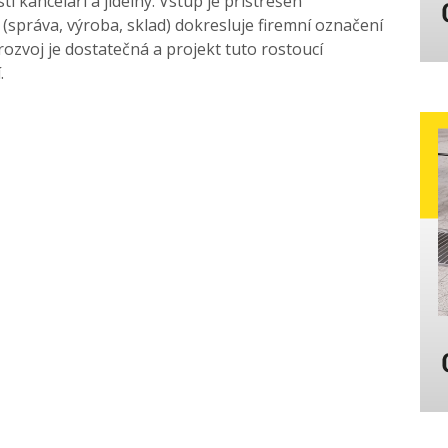
ti kanceláří a jídelny. Vstup je přistřešen
(správa, výroba, sklad) dokresluje firemní označení
ozvoj je dostatečná a projekt tuto rostoucí
.