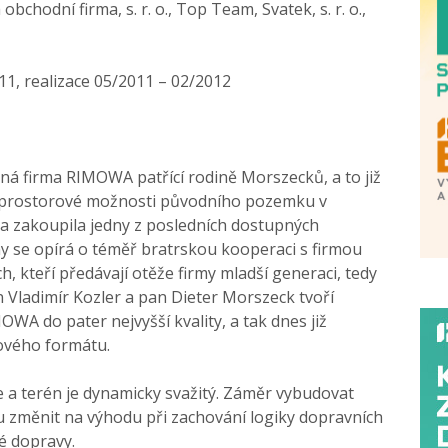
bchodní firma, s. r. o., Top Team, Svatek, s. r. o.,
11, realizace 05/2011 – 02/2012
ná firma RIMOWA patřící rodině Morszecků, a to již
la prostorové možnosti původního pozemku v
a zakoupila jedny z posledních dostupných
my se opírá o téměř bratrskou kooperaci s firmou
, kteří předávají otěže firmy mladší generaci, tedy
 Vladimír Kozler a pan Dieter Morszeck tvoří
WA do pater nejvyšší kvality, a tak dnes již
ového formátu.
 terén je dynamicky svažitý. Záměr vybudovat
 změnit na výhodu při zachování logiky dopravních
é dopravy.