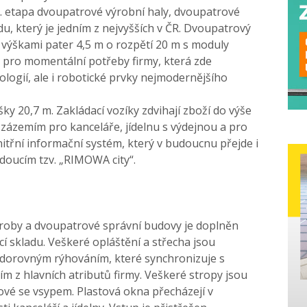
I. etapa dvoupatrové výrobní haly, dvoupatrové
, který je jedním z nejvyšších v ČR. Dvoupatrový
 výškami pater 4,5 m o rozpětí 20 m s moduly
r pro momentální potřeby firmy, která zde
ologií, ale i robotické prvky nejmodernějšího
 20,7 m. Zakládací vozíky zdvihají zboží do výše
e zázemím pro kanceláře, jídelnu s výdejnou a pro
itřní informační systém, který v budoucnu přejde i
doucím tzv. „RIMOWA city“.
roby a dvoupatrové správní budovy je doplněn
 skladu. Veškeré opláštění a střecha jsou
odorovným rýhováním, které synchronizuje s
ím z hlavních atributů firmy. Veškeré stropy jsou
vé se vsypem. Plastová okna přecházejí v