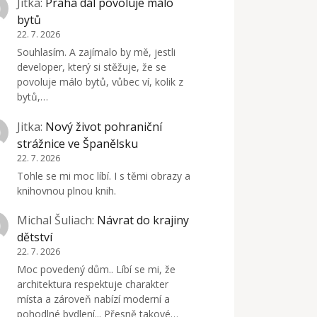
Jitka
:
Praha dál povoluje málo
bytů
22. 7. 2026
Souhlasím. A zajímalo by mě, jestli
developer, který si stěžuje, že se
povoluje málo bytů, vůbec ví, kolik z
bytů,…
Jitka
:
Nový život pohraniční
strážnice ve Španělsku
22. 7. 2026
Tohle se mi moc líbí. I s těmi obrazy a
knihovnou plnou knih.
Michal Šuliach
:
Návrat do krajiny
dětství
22. 7. 2026
Moc povedený dům.. Líbí se mi, že
architektura respektuje charakter
místa a zároveň nabízí moderní a
pohodlné bydlení... Přesně takové…