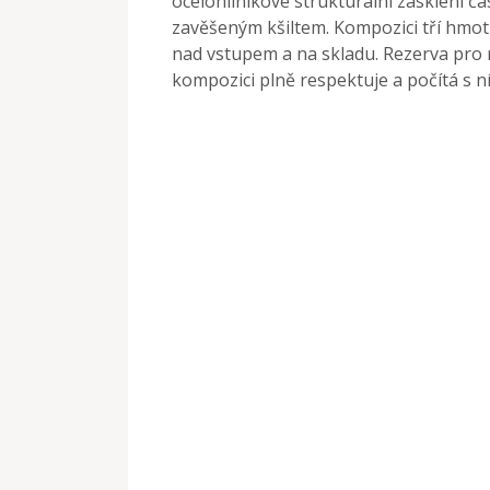
ocelohliníkové strukturální zasklení čás
zavěšeným kšiltem. Kompozici tří hmot 
nad vstupem a na skladu. Rezerva pro r
kompozici plně respektuje a počítá s ní