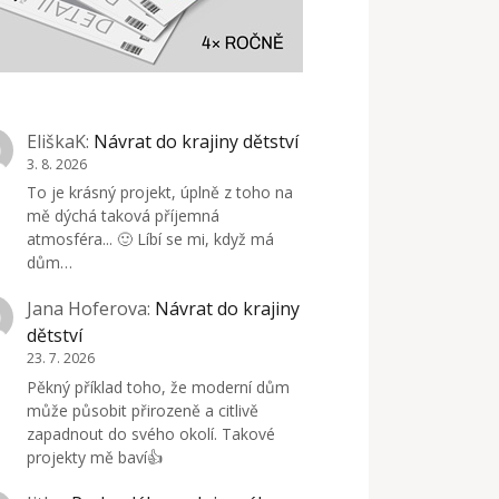
EliškaK
:
Návrat do krajiny dětství
3. 8. 2026
To je krásný projekt, úplně z toho na
mě dýchá taková příjemná
atmosféra... 🙂 Líbí se mi, když má
dům…
Jana Hoferova
:
Návrat do krajiny
dětství
23. 7. 2026
Pěkný příklad toho, že moderní dům
může působit přirozeně a citlivě
zapadnout do svého okolí. Takové
projekty mě baví👍