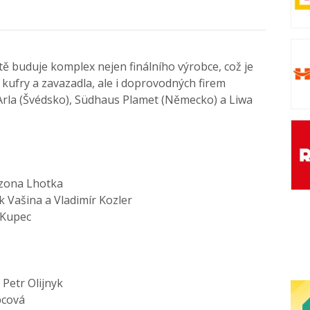
ě buduje komplex nejen finálního výrobce, což je
kufry a zavazadla, ale i doprovodných firem
Arla (Švédsko), Südhaus Plamet (Německo) a Liwa
 zona Lhotka
ek Vašina a Vladimír Kozler
l Kupec
/ Petr Olijnyk
pcová