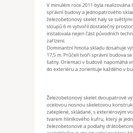
V minulém roce 2011 byla realizována 
správní budovy a jednopatrového skladu
železobetonový skelet haly se světlými
sloupů 6 m vytvořil dostatečný prosto
instalovala nejen část původních techn
zařízení.
Dominantní hmota skladu dosahuje výšky
17,5 m. Průčelí tvoří správní budova s
šatny. Orientaci v budově napomáhá vn
do exteriéru a zorientuje každého v bu
Železobetonový skelet dvoupatrové vý
ocelovou nosnou skeletovou konstrukcí
zateplené, skládané, s exteriérovým v
tvarem hliníkového kufru, který je jedn
železobetonové a podlahy drátobetono