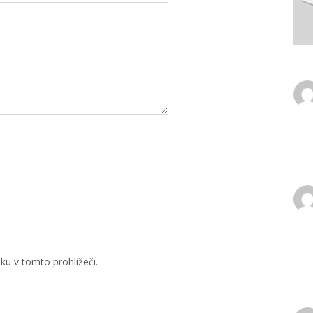
u v tomto prohlížeči.