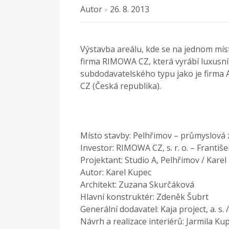
Autor
26. 8. 2013
×
Výstavba areálu, kde se na jednom míst
firma RIMOWA CZ, která vyrábí luxusní 
subdodavatelského typu jako je firma 
CZ (Česká republika).
Místo stavby: Pelhřimov – průmyslová
Investor: RIMOWA CZ, s. r. o. – Františ
Projektant: Studio A, Pelhřimov / Kare
Autor: Karel Kupec
Architekt: Zuzana Skurčáková
Hlavní konstruktér: Zdeněk Šubrt
Generální dodavatel: Kaja project, a. s. 
Návrh a realizace interiérů: Jarmila Ku