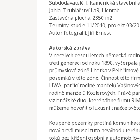
Subdodavatelé: I. Kamenická stavební a o
Jahla, Truhlářství LaR, Llentab
Zastavěná plocha: 2350 m2
Termíny: studie 11/2010, projekt 03/20
Autor fotografií: Jiří Ernest
Autorská zpráva
V necelých deseti letech německá rodin
třetí generaci od roku 1898, vyčerpa
průmyslové zóně Lhotka v Pelhřimově 
pozemků v této zóně. Činnost této fir
LIWA, patřící rodině manželů Vašinových
rodině manželů Kozlerových. Právě pan
vizionářské duo, které táhne firmu RIMO
můžeme hovořit o luxusní značce svět
Koupené pozemky protíná komunikace a
nový areál musel tuto nevýhodu terénu
toků bez křížení osobní a automobilov