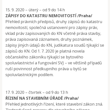
15. 9. 2020 – úterý – od 9 do 14 h
ZÁPISY DO KATASTRU NEMOVITOSTÍ /Praha/
Přehled právních předpisů, druhy zápisů do katastru
nemovitostí, společná ustanovení pro zápisy práv,
vklad práv zapisovaných do KN včetně práva stavby,
práva zapisovaná záznamem, druhy poznámek,
zápisy jiných údajů do KN, judikatura soudů týkající se
zápisů do KN. Od 1. 7. 2020 je platná novela
občanského zákoníku týkající se bytového
spoluvlastnictví a fungování SVJ – ve většině případů
ruší povinnost předkupního práva u bytů se
spoluvlastnickým podílem.
17. 9. 2020 – čtvrtek – od 9 do 13 h
ŘÍZENÍ NA STAVEBNÍM ÚŘADĚ /Praha/
Přehled jednotlivých řízení, které stavební zákon zná.
Zjednodušené procesy dle stavebního zákona.