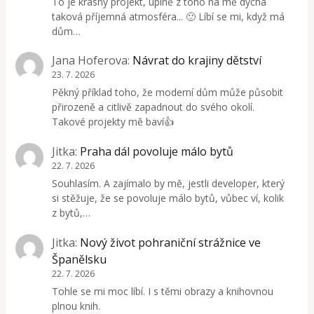
To je krásný projekt, úplně z toho na mě dýchá
taková příjemná atmosféra... 🙂 Líbí se mi, když má
dům…
Jana Hoferova
:
Návrat do krajiny dětství
23. 7. 2026
Pěkný příklad toho, že moderní dům může působit
přirozeně a citlivě zapadnout do svého okolí.
Takové projekty mě baví👍
Jitka
:
Praha dál povoluje málo bytů
22. 7. 2026
Souhlasím. A zajímalo by mě, jestli developer, který
si stěžuje, že se povoluje málo bytů, vůbec ví, kolik
z bytů,…
Jitka
:
Nový život pohraniční strážnice ve
Španělsku
22. 7. 2026
Tohle se mi moc líbí. I s těmi obrazy a knihovnou
plnou knih.