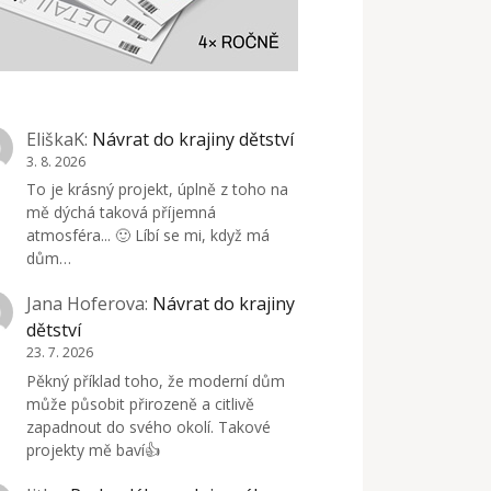
EliškaK
:
Návrat do krajiny dětství
3. 8. 2026
To je krásný projekt, úplně z toho na
mě dýchá taková příjemná
atmosféra... 🙂 Líbí se mi, když má
dům…
Jana Hoferova
:
Návrat do krajiny
dětství
23. 7. 2026
Pěkný příklad toho, že moderní dům
může působit přirozeně a citlivě
zapadnout do svého okolí. Takové
projekty mě baví👍