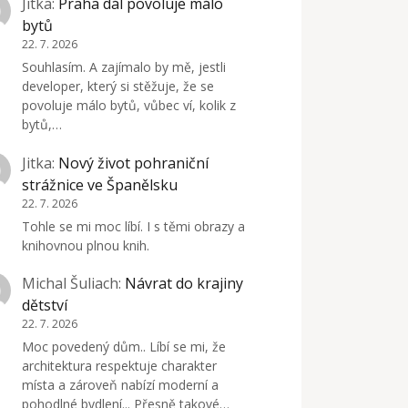
Jitka
:
Praha dál povoluje málo
bytů
22. 7. 2026
Souhlasím. A zajímalo by mě, jestli
developer, který si stěžuje, že se
povoluje málo bytů, vůbec ví, kolik z
bytů,…
Jitka
:
Nový život pohraniční
strážnice ve Španělsku
22. 7. 2026
Tohle se mi moc líbí. I s těmi obrazy a
knihovnou plnou knih.
Michal Šuliach
:
Návrat do krajiny
dětství
22. 7. 2026
Moc povedený dům.. Líbí se mi, že
architektura respektuje charakter
místa a zároveň nabízí moderní a
pohodlné bydlení... Přesně takové…