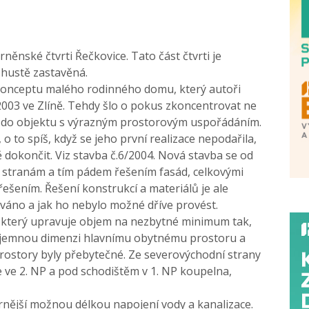
rněnské čtvrti Řečkovice. Tato část čtvrti je
 hustě zastavěná.
 konceptu malého rodinného domu, který autoři
0- 2003 ve Zlíně. Tehdy šlo o pokus zkoncentrovat ne
í do objektu s výrazným prostorovým uspořádáním.
 to spíš, když se jeho první realizace nepodařila,
ě dokončit. Viz stavba č.6/2004. Nová stavba se od
m stranám a tím pádem řešením fasád, celkovými
šením. Řešení konstrukcí a materiálů je ale
váno a jak ho nebylo možné dříve provést.
 který upravuje objem na nezbytné minimum tak,
říjemnou dimenzi hlavnímu obytnému prostoru a
prostory byly přebytečné. Ze severovýchodní strany
je ve 2. NP a pod schodištěm v 1. NP koupelna,
ornější možnou délkou napojení vody a kanalizace.