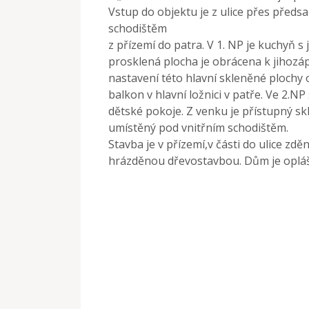
Vstup do objektu je z ulice přes předs
schodištěm
z přízemí do patra. V 1. NP je kuchyň s
prosklená plocha je obrácena k jihozá
nastavení této hlavní skleněné plochy 
balkon v hlavní ložnici v patře. Ve 2.N
dětské pokoje. Z venku je přístupný s
umístěný pod vnitřním schodištěm.
Stavba je v přízemí,v části do ulice zdě
hrázděnou dřevostavbou. Dům je opláš