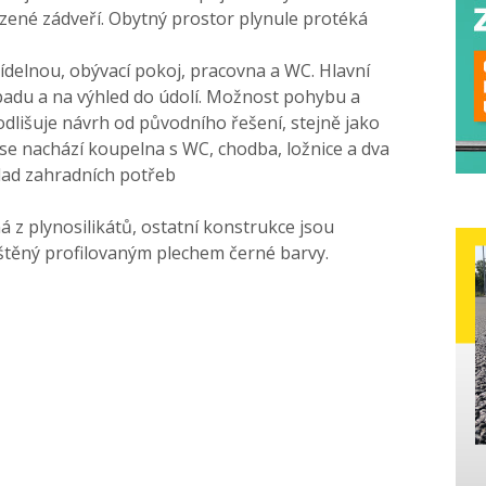
azené zádveří. Obytný prostor plynule protéká
 jídelnou, obývací pokoj, pracovna a WC. Hlavní
padu a na výhled do údolí. Možnost pohybu a
odlišuje návrh od původního řešení, stejně jako
P se nachází koupelna s WC, chodba, ložnice a dva
klad zahradních potřeb
ná z plynosilikátů, ostatní konstrukce jsou
těný profilovaným plechem černé barvy.