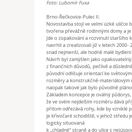
Foto: Lubomír Fuxa
Brno-Řečkovice-Pulec II.
Novostavba stojí ve velmi úzké uličce b
tvořena převážně rodinnými domy a je
Jde o zopakování a rozvinutí staršího
navrhli a zrealizovali již v letech 200
snad nejmenší, ale hodně malé bydlen
Návrh byl zamýšlen jako opakovatelný, o
z finančních důvodů, pečlivě a důsledn
původní odlišuje orientací ke světový
rozměry a konstrukčně-materiálovým ře
naopak takové jak bylo původně pláno
Základem koncepce je oválný půdorys,
že ve svém nejdelším rozměru dává p
přitom odřezává rohy, kde by vzniklé 
je křivočaré schodiště, v jehož středu 
logicky situovaná
k „chladné“ straně a do ulice s nejúsp