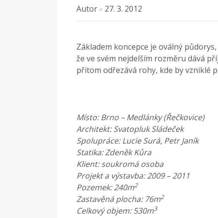
Autor
27. 3. 2012
×
Základem koncepce je oválný půdorys,
že ve svém nejdelším rozměru dává p
přitom odřezává rohy, kde by vzniklé p
Místo: Brno – Medlánky (Řečkovice)
Architekt: Svatopluk Sládeček
Spolupráce: Lucie Surá, Petr Janík
Statika: Zdeněk Kůra
Klient: soukromá osoba
Projekt a výstavba: 2009 – 2011
2
Pozemek: 240m
2
Zastavěná plocha: 76m
3
Celkový objem: 530m