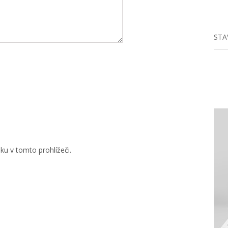
STA
u v tomto prohlížeči.