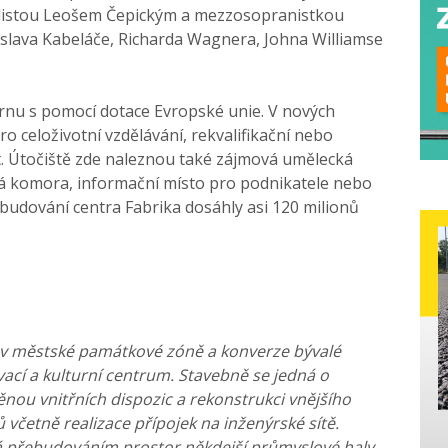
slistou Leošem Čepickým a mezzosopranistkou
lava Kabeláče, Richarda Wagnera, Johna Williamse
várnu s pomocí dotace Evropské unie. V nových
o celoživotní vzdělávání, rekvalifikační nebo
st. Útočiště zde naleznou také zájmová umělecká
á komora, informační místo pro podnikatele nebo
ybudování centra Fabrika dosáhly asi 120 milionů
í v městské památkové zóně a konverze bývalé
ací a kulturní centrum. Stavebně se jedná o
nou vnitřních dispozic a rekonstrukci vnějšího
včetně realizace přípojek na inženýrské sítě.
ká přebudováním prostor někdejší průmyslové haly.