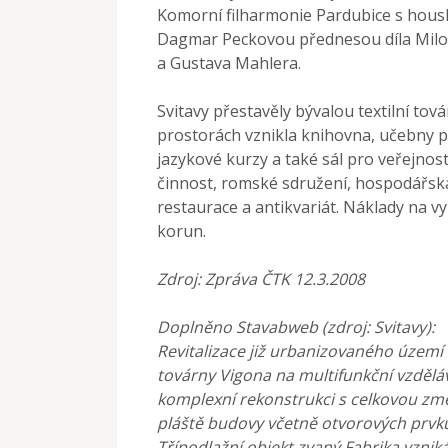
Komorní filharmonie Pardubice s hou
Dagmar Peckovou přednesou díla Milos
a Gustava Mahlera.
Svitavy přestavěly bývalou textilní to
prostorách vznikla knihovna, učebny pr
jazykové kurzy a také sál pro veřejno
činnost, romské sdružení, hospodářsk
restaurace a antikvariát. Náklady na v
korun.
Zdroj: Zpráva ČTK 12.3.2008
Doplněno Stavabweb (zdroj: Svitavy):
Revitalizace již urbanizovaného územ
továrny Vigona na multifunkční vzděláv
komplexní rekonstrukci s celkovou změ
pláště budovy včetně otvorových prvků 
Třípodlažní objekt zvaný Fabrika vzni