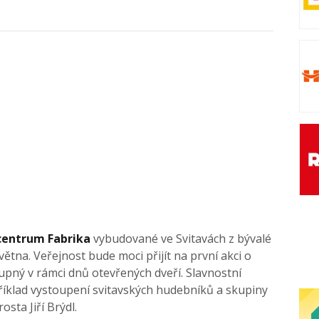
 centrum Fabrika
vybudované ve Svitavách z bývalé
ětna. Veřejnost bude moci přijít na první akci o
upný v rámci dnů otevřených dveří. Slavnostní
íklad vystoupení svitavských hudebníků a skupiny
sta Jiří Brýdl.