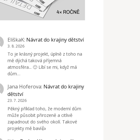
EliškaK
:
Návrat do krajiny dětství
3. 8. 2026
To je krásný projekt, úplně z toho na
mě dýchá taková příjemná
atmosféra... 🙂 Líbí se mi, když má
dům…
Jana Hoferova
:
Návrat do krajiny
dětství
23. 7. 2026
Pěkný příklad toho, že moderní dům
může působit přirozeně a citlivě
zapadnout do svého okolí. Takové
projekty mě baví👍