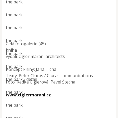
the park
the park
the park
the park
Celá fotogalerie (45)
kniha
the park
vydali: cigler marani architects
the park
Koncept knihy: Jana Tichá
Texty: Peter Clucas / Clucas communications
the park - detail
Foto: Radka Ciglerová, Pavel Štecha
the park
www.ciglermarani.cz
the park
the park