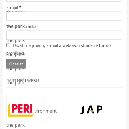
*
E-mail
the park
the park
Webová stránka
the park
Uložit mé jméno, e-mail a webovou stránku v tomto
prohlížeči.
the park
the park
PARTNEŘI WEBU
the park
the park
the park - environment
the park