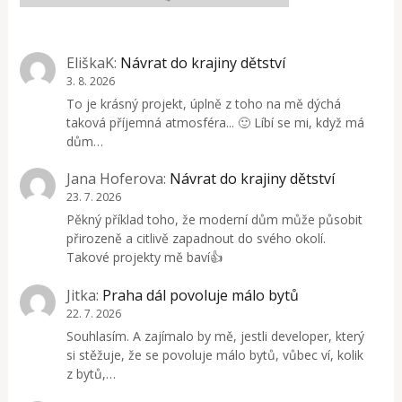
EliškaK
:
Návrat do krajiny dětství
3. 8. 2026
To je krásný projekt, úplně z toho na mě dýchá
taková příjemná atmosféra... 🙂 Líbí se mi, když má
dům…
Jana Hoferova
:
Návrat do krajiny dětství
23. 7. 2026
Pěkný příklad toho, že moderní dům může působit
přirozeně a citlivě zapadnout do svého okolí.
Takové projekty mě baví👍
Jitka
:
Praha dál povoluje málo bytů
22. 7. 2026
Souhlasím. A zajímalo by mě, jestli developer, který
si stěžuje, že se povoluje málo bytů, vůbec ví, kolik
z bytů,…