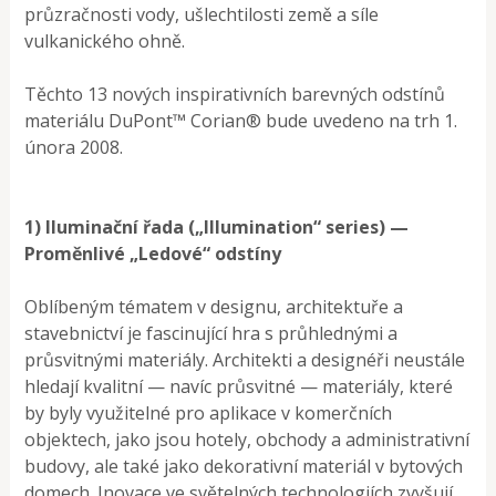
průzračnosti vody, ušlechtilosti země a síle
vulkanického ohně.
Těchto 13 nových inspirativních barevných odstínů
materiálu DuPont™ Corian® bude uvedeno na trh 1.
února 2008.
1) Iluminační řada („Illumination“ series) —
Proměnlivé „Ledové“ odstíny
Oblíbeným tématem v designu, architektuře a
stavebnictví je fascinující hra s průhlednými a
průsvitnými materiály. Architekti a designéři neustále
hledají kvalitní — navíc průsvitné — materiály, které
by byly využitelné pro aplikace v komerčních
objektech, jako jsou hotely, obchody a administrativní
budovy, ale také jako dekorativní materiál v bytových
domech. Inovace ve světelných technologiích zvyšují