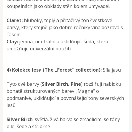
koupelnách jako obklady stěn kolem umyvadel.
Claret:
hluboký, teplý a přitažlivý tón švestkové
barvy, který stejně jako dobré ročníky vína dozrává s
časem
Clay:
jemná, neutrální a uklidňující šedá, která
umožňuje univerzální použití
4) Kolekce lesa (The „Forest“ collection):
Síla jasu
Tyto dvě barvy (
Silver Birch, Pine
) rozšiřují nabídku
bohatě strukturovaných barev „Magna“ o
podmanivé, uklidňující a povznášející tóny severských
lesů.
Silver Birch
: světlá, živá barva se zrcadlícími se tóny
bílé, šedé a stříbrné