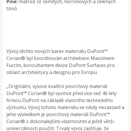
Pine:
matrice ze zemitých, horninových a zelených
tónů
Vývoj těchto nových barev materiálu DuPont™
Corian® byl koordinován architektem Massimem
Fuccim, konzultantem divize DuPont Surfaces pro
oblast architektury a designu pro Evropu.
„Originální, vysoce kvalitní povrchový materiál
DuPont™ Corian® byl vyvinut před více než 40 lety
firmou DuPont na základě vlastního technického
výzkumu. Vývoj tohoto materiálu se nikdy nezastavil a
jeho výsledkem je povrchový materiál DuPont™
Corian® s dokonalejšími vlastnostmi a ještě větší
univerzálností použití. Trvalý vývoj zajišťuje, že