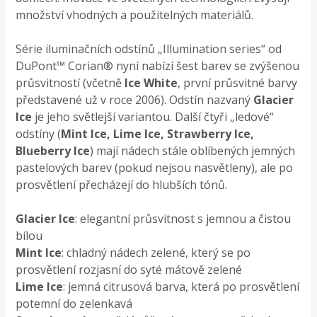
množství vhodných a použitelných materiálů.
Série iluminačních odstínů „Illumination series“ od
DuPont™ Corian® nyní nabízí šest barev se zvýšenou
průsvitností (včetně
Ice White
, první průsvitné barvy
představené už v roce 2006). Odstín nazvaný
Glacier
Ice
je jeho světlejší variantou. Další čtyři „ledové“
odstíny (
Mint Ice, Lime Ice, Strawberry Ice,
Blueberry Ice
) mají nádech stále oblíbených jemných
pastelových barev (pokud nejsou nasvětleny), ale po
prosvětlení přecházejí do hlubších tónů.
Glacier Ice
: elegantní průsvitnost s jemnou a čistou
bílou
Mint Ice
: chladný nádech zelené, který se po
prosvětlení rozjasní do syté mátově zelené
Lime Ice
: jemná citrusová barva, která po prosvětlení
potemní do zelenkavá