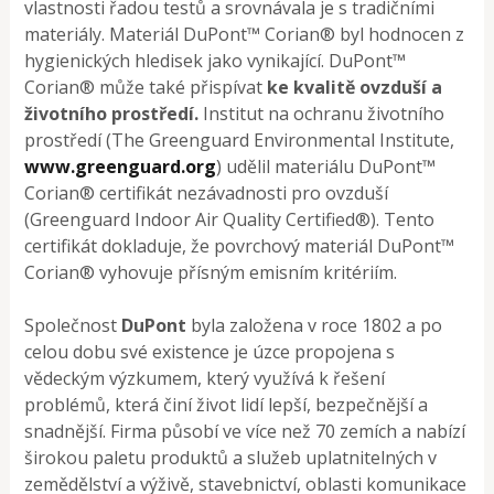
vlastnosti řadou testů a srovnávala je s tradičními
materiály. Materiál DuPont™ Corian® byl hodnocen z
hygienických hledisek jako vynikající. DuPont™
Corian® může také přispívat
ke kvalitě ovzduší a
životního prostředí.
Institut na ochranu životního
prostředí (The Greenguard Environmental Institute,
www.greenguard.org
) udělil materiálu DuPont™
Corian® certifikát nezávadnosti pro ovzduší
(Greenguard Indoor Air Quality Certified®). Tento
certifikát dokladuje, že povrchový materiál DuPont™
Corian® vyhovuje přísným emisním kritériím.
Společnost
DuPont
byla založena v roce 1802 a po
celou dobu své existence je úzce propojena s
vědeckým výzkumem, který využívá k řešení
problémů, která činí život lidí lepší, bezpečnější a
snadnější. Firma působí ve více než 70 zemích a nabízí
širokou paletu produktů a služeb uplatnitelných v
zemědělství a výživě, stavebnictví, oblasti komunikace