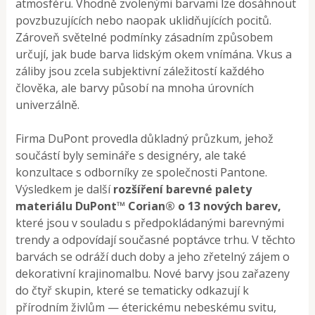
atmosféru. Vhodně zvolenými barvami lze dosáhnout
povzbuzujících nebo naopak uklidňujících pocitů.
Zároveň světelné podmínky zásadním způsobem
určují, jak bude barva lidským okem vnímána. Vkus a
záliby jsou zcela subjektivní záležitostí každého
člověka, ale barvy působí na mnoha úrovních
univerzálně.
Firma DuPont provedla důkladný průzkum, jehož
součástí byly semináře s designéry, ale také
konzultace s odborníky ze společnosti Pantone.
Výsledkem je další
rozšíření barevné palety
materiálu DuPont™ Corian® o 13 nových barev,
které jsou v souladu s předpokládanými barevnými
trendy a odpovídají současné poptávce trhu. V těchto
barvách se odráží duch doby a jeho zřetelný zájem o
dekorativní krajinomalbu. Nové barvy jsou zařazeny
do čtyř skupin, které se tematicky odkazují k
přírodním živlům — éterickému nebeskému svitu,