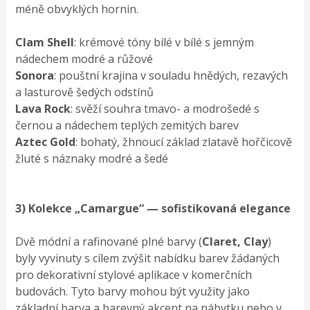
méně obvyklých hornin.
Clam Shell
: krémové tóny bílé v bílé s jemným
nádechem modré a růžové
Sonora
: pouštní krajina v souladu hnědých, rezavých
a lasturově šedých odstínů
Lava Rock
: svěží souhra tmavo- a modrošedé s
černou a nádechem teplých zemitých barev
Aztec Gold
: bohatý, žhnoucí základ zlatavě hořčicově
žluté s náznaky modré a šedé
3) Kolekce „Camargue“ — sofistikovaná elegance
Dvě módní a rafinované plné barvy (
Claret, Clay
)
byly vyvinuty s cílem zvýšit nabídku barev žádaných
pro dekorativní stylové aplikace v komerčních
budovách. Tyto barvy mohou být využity jako
základní barva a barevný akcent na nábytku nebo v