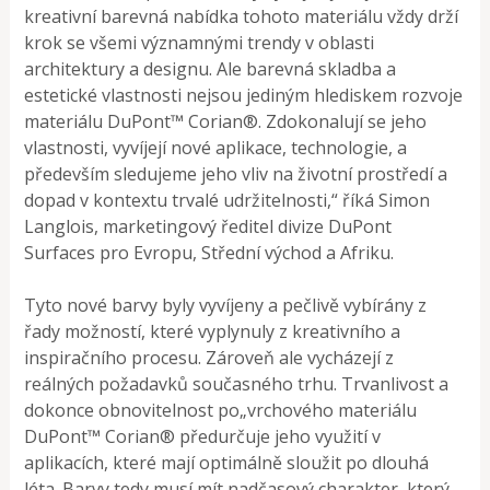
kreativní barevná nabídka tohoto materiálu vždy drží
krok se všemi významnými trendy v oblasti
architektury a designu. Ale barevná skladba a
estetické vlastnosti nejsou jediným hlediskem rozvoje
materiálu DuPont™ Corian®. Zdokonalují se jeho
vlastnosti, vyvíjejí nové aplikace, technologie, a
především sledujeme jeho vliv na životní prostředí a
dopad v kontextu trvalé udržitelnosti,“ říká Simon
Langlois, marketingový ředitel divize DuPont
Surfaces pro Evropu, Střední východ a Afriku.
Tyto nové barvy byly vyvíjeny a pečlivě vybírány z
řady možností, které vyplynuly z kreativního a
inspiračního procesu. Zároveň ale vycházejí z
reálných požadavků současného trhu. Trvanlivost a
dokonce obnovitelnost po„vrchového materiálu
DuPont™ Corian® předurčuje jeho využití v
aplikacích, které mají optimálně sloužit po dlouhá
léta. Barvy tedy musí mít nadčasový charakter, který