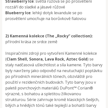
Strawberry Ice
: světlá růžová se po prosvětlení
rozzáří do sladké a jásavé růžové
Blueberry Ice
: lehký dotyk levandule se po
prosvětlení umocňuje na borůvkově fialovou
2) Kamenná kolekce (The „Rocky“ collection):
přírodní krása ze srdce země
Inspiračními zdroji pro vytvoření Kamenné kolekce
(
Clam Shell, Sonora, Lava Rock, Aztec Gold
) se
staly nadčasová ušlechtilost a síla kamene. Tyto barvy
byly navrženy jako odpověď na neutuchající poptávku
po přírodních minerálních tónech, obzvláště pro
použití v rezidenčních budovách. Tyto barvy jsou v
paletě povrchových materiálů DuPont™ Corian®
výrazné, s bohatou a spletitou žilkovanou
strukturou. Série zahrnuje kromě klasických šedých,
bílých a hnědých tónů také teplejší a bohatší barvy