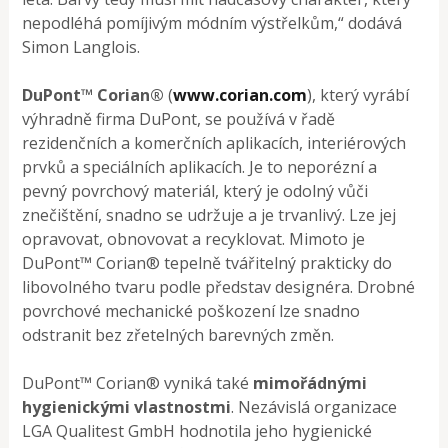
nepodléhá pomíjivým módním výstřelkům,“ dodává
Simon Langlois.
DuPont™ Corian®
(
www.corian.com
), který vyrábí
výhradně firma DuPont, se používá v řadě
rezidenčních a komerčních aplikacích, interiérových
prvků a speciálních aplikacích. Je to neporézní a
pevný povrchový materiál, který je odolný vůči
znečištění, snadno se udržuje a je trvanlivý. Lze jej
opravovat, obnovovat a recyklovat. Mimoto je
DuPont™ Corian® tepelně tvářitelný prakticky do
libovolného tvaru podle představ designéra. Drobné
povrchové mechanické poškození lze snadno
odstranit bez zřetelných barevných změn.
DuPont™ Corian® vyniká také
mimořádnými
hygienickými vlastnostmi
. Nezávislá organizace
LGA Qualitest GmbH hodnotila jeho hygienické