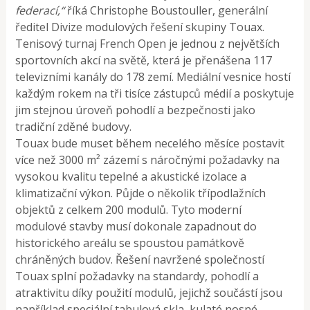
federací,“
říká Christophe Boustouller, generální
ředitel Divize modulových řešení skupiny Touax.
Tenisový turnaj French Open je jednou z největších
sportovních akcí na světě, která je přenášena 117
televizními kanály do 178 zemí. Mediální vesnice hostí
každým rokem na tři tisíce zástupců médií a poskytuje
jim stejnou úroveň pohodlí a bezpečnosti jako
tradiční zděné budovy.
Touax bude muset během necelého měsíce postavit
více než 3000 m² zázemí s náročnými požadavky na
vysokou kvalitu tepelné a akustické izolace a
klimatizační výkon. Půjde o několik třípodlažních
objektů z celkem 200 modulů. Tyto moderní
modulové stavby musí dokonale zapadnout do
historického areálu se spoustou památkově
chráněných budov. Řešení navržené společností
Touax splní požadavky na standardy, pohodlí a
atraktivitu díky použití modulů, jejichž součástí jsou
například speciální tabulová skla, kulaté nosné