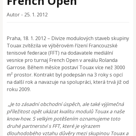
French Open
Autor
25. 1. 2012
×
Praha, 18. 1. 2012 – Divize modulových staveb skupiny
Touax zvítězila ve výběrovém řízení Francouzské
tenisové federace (FFT) na dodavatele mediální
vesnice pro turnaj French Open v areálu Rolanda
Garrose. Během měsíce postaví Touax více než 3000
m² prostor. Kontrakt byl podepsán na 3 roky s opcí
na další rok a navazuje na spolupráci, která trvá již od
roku 2009.
„Je to zásadní obchodní úspěch, ale také výjimečná
příležitost opět ukázat kvalitu modulů Touax a naše
know-how. S velkým potěšením oznamujeme toto
druhé partnerství s FFT, které je výrazem
dlouhodobého vztahu důvěry mezi skupinou Touax a