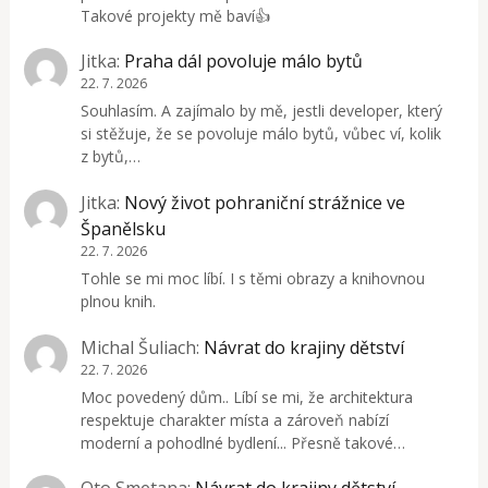
Takové projekty mě baví👍
Jitka
:
Praha dál povoluje málo bytů
22. 7. 2026
Souhlasím. A zajímalo by mě, jestli developer, který
si stěžuje, že se povoluje málo bytů, vůbec ví, kolik
z bytů,…
Jitka
:
Nový život pohraniční strážnice ve
Španělsku
22. 7. 2026
Tohle se mi moc líbí. I s těmi obrazy a knihovnou
plnou knih.
Michal Šuliach
:
Návrat do krajiny dětství
22. 7. 2026
Moc povedený dům.. Líbí se mi, že architektura
respektuje charakter místa a zároveň nabízí
moderní a pohodlné bydlení... Přesně takové…