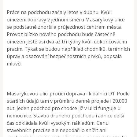
Práce na podchodu začaly letos v dubnu. Kvůli
omezení dopravy v jednom směru Masarykovy ulice
se podstatně zhoršila průjezdnost centrem města.
Provoz blízko nového podchodu bude částečně
omezen ještě asi dva až tři týdny kvůli dokončovacím
pracím. Týkat se budou například chodníků, terénních
úprav a osazování bezpečnostních prvků, popsala
mluvčí.
Masarykovou ulicí proudí doprava i k dálnici D1. Podle
starších údajů tam v průměru denně projede i 20.000
aut. Jeden podchod pro chodce již v ulici funguje u
nemocnice. Stavbu druhého podchodu radnice delší
čas odkládala kvůli vysokým nákladům. Cenu
stavebních prací se ale nepodařilo snížit ani