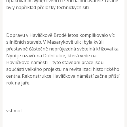
opakováním výběrového řízení na dodavatele. Drahé
byly například přeložky technických sítí.
Dopravu v Havlíčkově Brodě letos komplikovalo víc
silničních staveb. V Masarykově ulici byla kvůli
přestavbě částečně neprůjezdná světelná křižovatka.
Nyní je uzavřena Dolní ulice, která vede na
Havlíčkovo náměstí – tyto stavební práce jsou
součástí velkého projektu na revitalizaci historického
centra. Rekonstrukce Havlíčkova náměstí začne příští
rok na jaře.
vst mol