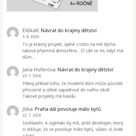
EliškaK
:
Návrat do krajiny dětství
3. 8. 2026
To je krásný projekt, úplně z toho na mě dýchá
taková příjemná atmosféra... 🙂 Líbí se mi, když má
dům…
Jana Hoferova
:
Návrat do krajiny dětství
23. 7. 2026
Pěkný příklad toho, že moderní dům může působit
přirozeně a citlivě zapadnout do svého okolí.
Takové projekty mě baví👍
Jitka
:
Praha dál povoluje málo bytů
22. 7. 2026
Souhlasím. A zajímalo by mě, jestli developer, který
si stěžuje, že se povoluje málo bytů, vůbec ví, kolik
z bytů,…