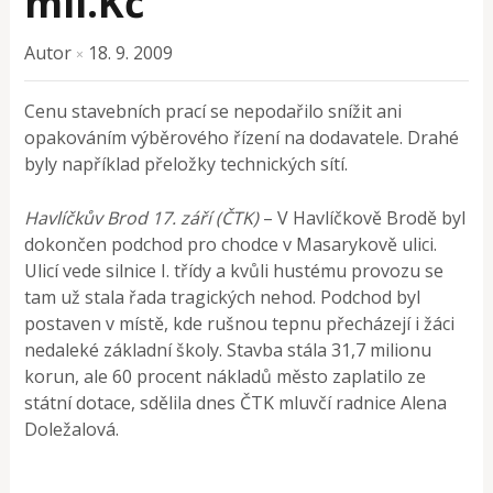
mil.Kč
Autor
18. 9. 2009
×
Cenu stavebních prací se nepodařilo snížit ani
opakováním výběrového řízení na dodavatele. Drahé
byly například přeložky technických sítí.
Havlíčkův Brod 17. září (ČTK)
– V Havlíčkově Brodě byl
dokončen podchod pro chodce v Masarykově ulici.
Ulicí vede silnice I. třídy a kvůli hustému provozu se
tam už stala řada tragických nehod. Podchod byl
postaven v místě, kde rušnou tepnu přecházejí i žáci
nedaleké základní školy. Stavba stála 31,7 milionu
korun, ale 60 procent nákladů město zaplatilo ze
státní dotace, sdělila dnes ČTK mluvčí radnice Alena
Doležalová.