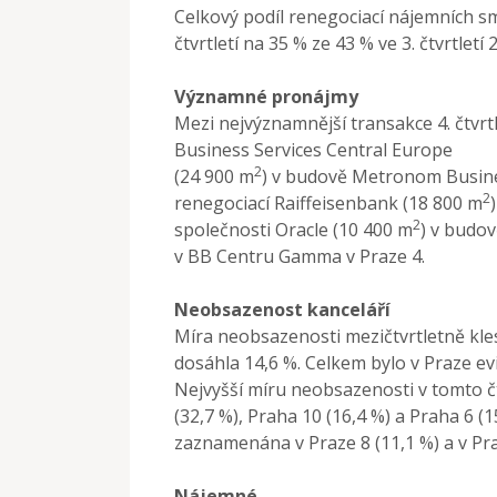
Celkový podíl renegociací nájemních sm
čtvrtletí na 35 % ze 43 % ve 3. čtvrtletí 
Významné pronájmy
Mezi nejvýznamnější transakce 4. čtvrt
Business Services Central Europe
2
(24 900 m
) v budově Metronom Busines
2
renegociací Raiffeisenbank (18 800 m
2
společnosti Oracle (10 400 m
) v budov
v BB Centru Gamma v Praze 4.
Neobsazenost kanceláří
Míra neobsazenosti mezičtvrtletně klesl
dosáhla 14,6 %. Celkem bylo v Praze e
Nejvyšší míru neobsazenosti v tomto čt
(32,7 %), Praha 10 (16,4 %) a Praha 6 (
zaznamenána v Praze 8 (11,1 %) a v Pra
Nájemné