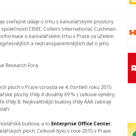
e zveřejnit údaje o trhu s kancelářskými prostory
ou společnosti CBRE, Colliers International, Cushman
dní informace o kancelářském trhu v Praze za účelem
jpřesnějších a nejtransparentnějších dat o jeho
ue Research Fora.
 ploch v Praze vzrostla ve 4. čtvrtletí roku 2015
ářské plochy třídy A dosáhly 69 % z celkové výměry,
e třídy B. Nejkvalitnější budovy třídy AAA zabírají
láří.
ancelářská budova, a to
Enterprise Office Center
,
lářských ploch. Celkově bylo v roce 2015 v Praze