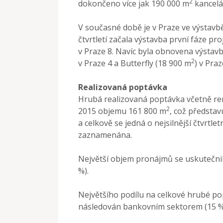
2
dokončeno více jak 190 000 m
kancelář
V současné době je v Praze ve výstavb
čtvrtletí začala výstavba první fáze p
v Praze 8. Navíc byla obnovena výstav
2
v Praze 4 a Butterfly (18 900 m
) v Pra
Realizovaná poptávka
Hrubá realizovaná poptávka včetně ren
2
2015 objemu 161 800 m
, což představ
a celkově se jedná o nejsilnější čtvrtl
zaznamenána.
Největší objem pronájmů se uskutečnil v
%).
Největšího podílu na celkové hrubé pop
následován bankovním sektorem (15 %)