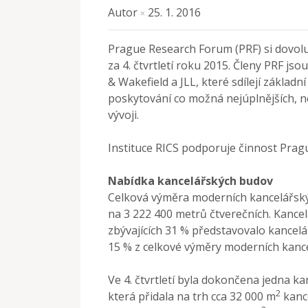
Autor
25. 1. 2016
×
Prague Research Forum (PRF) si dovoluj
za 4. čtvrtletí roku 2015. Členy PRF js
& Wakefield a JLL, které sdílejí zákla
poskytování co možná nejúplnějších, ne
vývoji.
Instituce RICS podporuje činnost Prag
Nabídka kancelářských budov
Celková výměra moderních kancelářských
na 3 222 400 metrů čtverečních. Kancel
zbývajících 31 % představovalo kancelář
15 % z celkové výměry moderních kance
Ve 4. čtvrtletí byla dokončena jedna k
2
která přidala na trh cca 32 000 m
kance