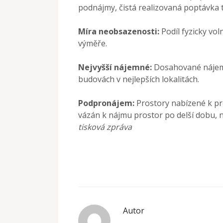
podnájmy, čistá realizovaná poptávka t
Míra neobsazenosti:
Podíl fyzicky vo
výměře.
Nejvyšší nájemné:
Dosahované nájemn
budovách v nejlepších lokalitách.
Podpronájem:
Prostory nabízené k p
vázán k nájmu prostor po delší dobu, n
tisková zpráva
Autor