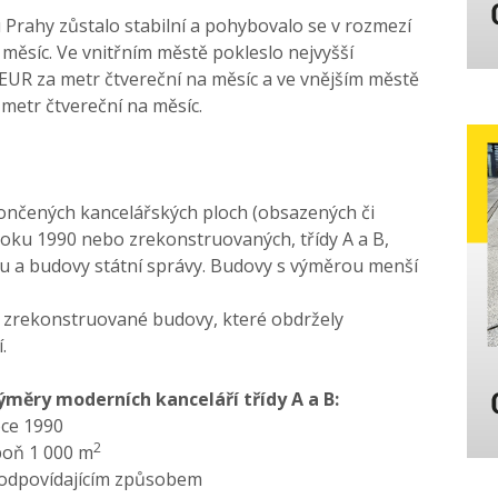
Prahy zůstalo stabilní a pohybovalo se v rozmezí
 měsíc. Ve vnitřním městě pokleslo nejvyšší
UR za metr čtvereční na měsíc a ve vnějším městě
 metr čtvereční na měsíc.
nčených kancelářských ploch (obsazených či
oku 1990 nebo zrekonstruovaných, třídy A a B,
 a budovy státní správy. Budovy s výměrou menší
zrekonstruované budovy, které obdržely
.
měry moderních kanceláří třídy A a B:
ce 1990
2
poň 1 000 m
 odpovídajícím způsobem