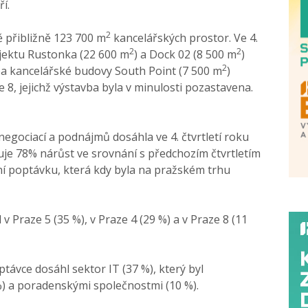
í.
2
ě přibližně 123 700 m
kancelářských prostor. Ve 4.
2
2
rojektu Rustonka (22 600 m
) a Dock 02 (8 500 m
)
2
ba kancelářské budovy South Point (7 500 m
)
ze 8, jejichž výstavba byla v minulosti pozastavena.
egociací a podnájmů dosáhla ve 4. čtvrtletí roku
uje 78% nárůst ve srovnání s předchozím čtvrtletím
etní poptávku, která kdy byla na pražském trhu
 Praze 5 (35 %), v Praze 4 (29 %) a v Praze 8 (11
távce dosáhl sektor IT (37 %), který byl
 a poradenskými společnostmi (10 %).