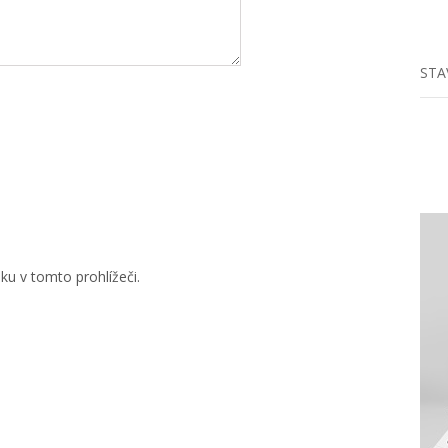
STA
u v tomto prohlížeči.