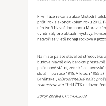
První fáze rekonstrukce Místodržitels
příští rok a skončit kolem roku 2012. 
ním tvoří hlavní dominantu Moravskéh
uvnitř sály pro aktuální výstavy, konce
nádvoří se v létě konají rockové a jazz
Na místě paláce stával od středověku a
budova hlavně díky barokní přestavbě v
palác nové státní, zemské a stavovské
sloužil i po roce 1918. V letech 1955 
Brněnska.
„Místodržitelský palác proše
rekonstruován,“
řekl ČTK nedávno řed
Zdroj: Zpráva ČTK 14.4.2009