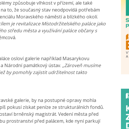
émy způsobuje vlhkost v přízemí, ale také
e na to, že současný stav neodpovídá potřebám
enciálu Moravského náměstí a blízkého okolí.
em je revitalizace Místodržitelského paláce jako
ného středu města a využívání paláce občany s
ěmcová.
paláce osloví galerie například Masarykovu
a Národní památkový ústav.
„Zároveň musíme
jež by pomohly zajistit udržitelnost takto
ravské galerie, by na postupné opravy mohla
spíš pokusí získat peníze ze strukturálních fondů.
postaví brněnský magistrát. Vedení města před
bu prostranství před palácem, kde nyní parkují