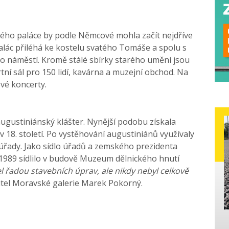
kého paláce by podle Němcové mohla začít nejdříve
Palác přiléhá ke kostelu svatého Tomáše a spolu s
o náměstí. Kromě stálé sbírky starého umění jsou
rtní sál pro 150 lidí, kavárna a muzejní obchod. Na
ové koncerty.
ugustiniánský klášter. Nynější podobu získala
 18. století. Po vystěhování augustiniánů využívaly
 úřady. Jako sídlo úřadů a zemského prezidenta
až 1989 sídlilo v budově Muzeum dělnického hnutí
l řadou stavebních úprav, ale nikdy nebyl celkově
itel Moravské galerie Marek Pokorný.