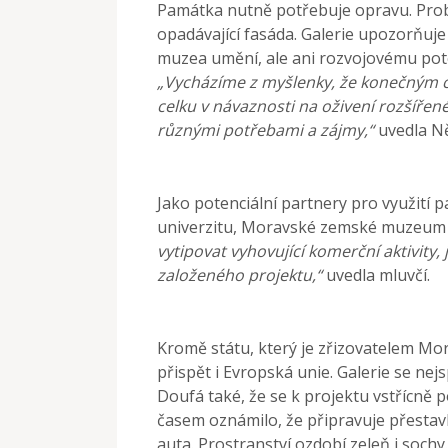
Památka nutně potřebuje opravu. Probl
opadávající fasáda. Galerie upozorňuj
muzea umění, ale ani rozvojovému pot
„Vycházíme z myšlenky, že konečným cíl
celku v návaznosti na oživení rozšíře
různými potřebami a zájmy,“
uvedla N
Jako potenciální partnery pro využití 
univerzitu, Moravské zemské muzeum 
vytipovat vyhovující komerční aktivity, 
založeného projektu,“
uvedla mluvčí.
Kromě státu, který je zřizovatelem Mo
přispět i Evropská unie. Galerie se nej
Doufá také, že se k projektu vstřícně 
časem oznámilo, že připravuje přestav
auta. Prostranství ozdobí zeleň i sochy.