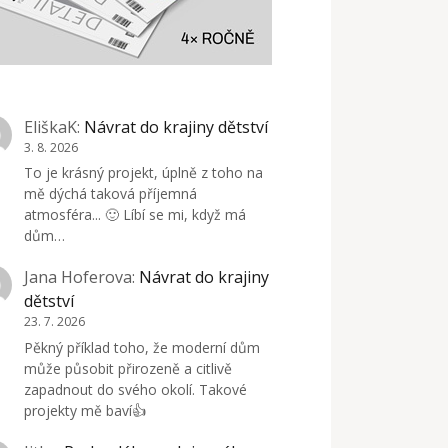
EliškaK
:
Návrat do krajiny dětství
3. 8. 2026
To je krásný projekt, úplně z toho na
mě dýchá taková příjemná
atmosféra... 🙂 Líbí se mi, když má
dům…
Jana Hoferova
:
Návrat do krajiny
dětství
23. 7. 2026
Pěkný příklad toho, že moderní dům
může působit přirozeně a citlivě
zapadnout do svého okolí. Takové
projekty mě baví👍