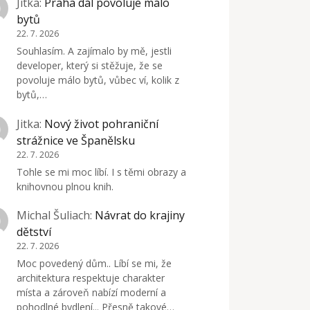
Jitka
:
Praha dál povoluje málo
bytů
22. 7. 2026
Souhlasím. A zajímalo by mě, jestli
developer, který si stěžuje, že se
povoluje málo bytů, vůbec ví, kolik z
bytů,…
Jitka
:
Nový život pohraniční
strážnice ve Španělsku
22. 7. 2026
Tohle se mi moc líbí. I s těmi obrazy a
knihovnou plnou knih.
Michal Šuliach
:
Návrat do krajiny
dětství
22. 7. 2026
Moc povedený dům.. Líbí se mi, že
architektura respektuje charakter
místa a zároveň nabízí moderní a
pohodlné bydlení... Přesně takové…