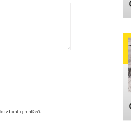
u v tomto prohlížeči.