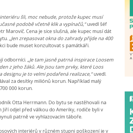
 interiéru šli, moc nebude, protože kupec musí
učasné podobě včetně klik a vypínačů,“
uvedl šéf
 Marovič. Cena je sice slušná, ale kupec musí dát
ytu.
„Jen zrepasovat okna do zahrady přijde na 400
kci bude muset konzultovat s památkáři.
jí odborníci.
„Je tam jasně patrná inspirace Loosem
den z jeho žáků. Ale jsou tam prvky, které Loos
a designu je to velmi podařená realizace,“
uvedl.
ával za desítky miliónů korun. Například malý
 700 000 korun.
hodník Otta Herrmann. Do bytu se nastěhovali na
 Jiří odjel před válkou do Ameriky, rodiče byli v
hynuli patrně ve vyhlazovacím táboře.
ových interiérů v různém stupni poškození je v