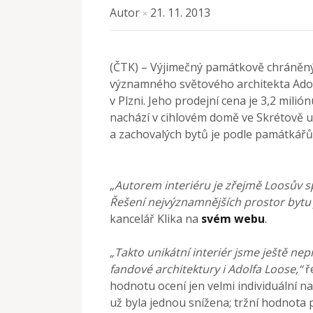
Autor
21. 11. 2013
×
(ČTK) – Výjimečný památkově chráněný
významného světového architekta Adolf
v Plzni. Jeho prodejní cena je 3,2 mili
nachází v cihlovém domě ve Skrétově ul
a zachovalých bytů je podle památkářů 
„Autorem interiéru je zřejmě Loosův s
Řešení nejvýznamnějších prostor bytu 
kancelář Klika na
svém webu
.
„Takto unikátní interiér jsme ještě nep
fandové architektury i Adolfa Loose,“
ře
hodnotu ocení jen velmi individuální n
už byla jednou snížena; tržní hodnota 