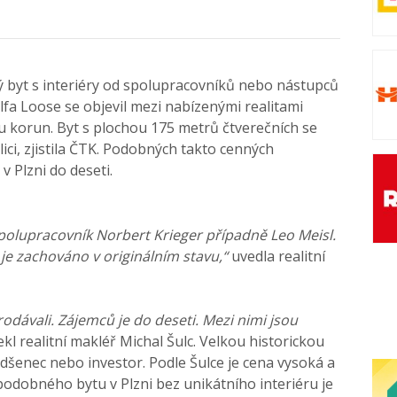
 byt s interiéry od spolupracovníků nebo nástupců
a Loose se objevil mezi nabízenými realitami
ónu korun. Byt s plochou 175 metrů čtverečních se
ici, zjistila ČTK. Podobných takto cenných
v Plzni do deseti.
polupracovník Norbert Krieger případně Leo Meisl.
je zachováno v originálním stavu,“
uvedla realitní
rodávali. Zájemců je do deseti. Mezi nimi jsou
kl realitní makléř Michal Šulc. Velkou historickou
adšenec nebo investor. Podle Šulce je cena vysoká a
podobného bytu v Plzni bez unikátního interiéru je