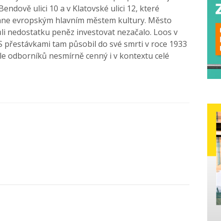
endově ulici 10 a v Klatovské ulici 12, které
stane evropským hlavním městem kultury. Město
kvůli nedostatku peněz investovat nezačalo. Loos v
 S přestávkami tam působil do své smrti v roce 1933
dle odborníků nesmírně cenný i v kontextu celé