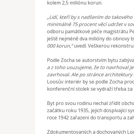
kolem 2,5 miliónu korun.
„Lidí, kteří by s nadšením do takového
minimálně 75 procent věcí udržet v so
odboru památkové péče magistrátu Petr
ještě nejméně dva milióny do obnovy b
000 korun,“
uvedl. Veškerou rekonstru
Podle Zocha se autorstvím bytu zabýva
a z toho usuzujeme, že to navrhoval je
zavrhoval. Ale po stránce architektury 
Loosův interiér by se podle Zocha prod
konferenční stolek se vydraží třeba za
Byt pro svou rodinu nechal zřídit obc
začátku roku 1935, jejich dospívající syn
roce 1942 zařazeni do transportu a za
Zdokumentovaných a dochovaných Loos