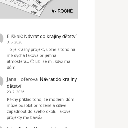
EliškaK
:
Návrat do krajiny dětství
3. 8. 2026
To je krásný projekt, úplně z toho na
mě dýchá taková příjemná
atmosféra... 🙂 Líbí se mi, když má
dům…
Jana Hoferova
:
Návrat do krajiny
dětství
23. 7. 2026
Pěkný příklad toho, že moderní dům
může působit přirozeně a citlivě
zapadnout do svého okolí. Takové
projekty mě baví👍