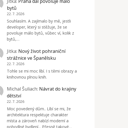
Jitka
:
Praha dál povoluje málo
bytů
22. 7. 2026
Souhlasím. A zajímalo by mě, jestli
developer, který si stěžuje, že se
povoluje málo bytů, vůbec ví, kolik z
bytů,…
Jitka
:
Nový život pohraniční
strážnice ve Španělsku
22. 7. 2026
Tohle se mi moc líbí. I s těmi obrazy a
knihovnou plnou knih.
Michal Šuliach
:
Návrat do krajiny
dětství
22. 7. 2026
Moc povedený dům.. Líbí se mi, že
architektura respektuje charakter
místa a zároveň nabízí moderní a
pohodlné bydlení... Přesně takové…