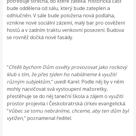
potřebuje střecha, do které zatéká. Historická část
bude oddělena od sálu, který bude zateplen a
odhlučněn. V sále bude položena nová podlaha,
vznikne nové sociální zázemí, malý bar pro osvěžení
hostů a v zadním traktu venkovní posezení. Budova
se rovněž dočká nové fasády.
"
Chtěli bychom Dům osvěty provozovat jako rockový
klub s tím, že přes týden ho nabídneme k využití
různým subjektům,
" uvedl Karel. Podle něj by v něm
mohly nacvičovat svá vystoupení mažoretky,
přestěhuje se do něj taneční škola a zájem o využití
prostor projevila i Českobratrská církev evangelická.
"
Vůbec se tomu nebráníme, chceme, aby ten dům byl
vytížen,
" poznamenal ředitel.