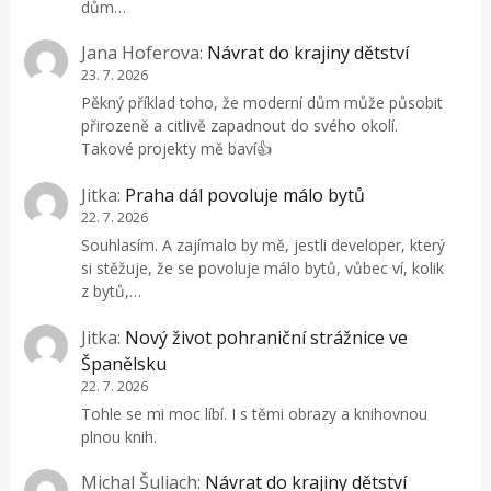
dům…
Jana Hoferova
:
Návrat do krajiny dětství
23. 7. 2026
Pěkný příklad toho, že moderní dům může působit
přirozeně a citlivě zapadnout do svého okolí.
Takové projekty mě baví👍
Jitka
:
Praha dál povoluje málo bytů
22. 7. 2026
Souhlasím. A zajímalo by mě, jestli developer, který
si stěžuje, že se povoluje málo bytů, vůbec ví, kolik
z bytů,…
Jitka
:
Nový život pohraniční strážnice ve
Španělsku
22. 7. 2026
Tohle se mi moc líbí. I s těmi obrazy a knihovnou
plnou knih.
Michal Šuliach
:
Návrat do krajiny dětství