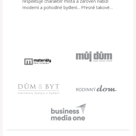
respektuje charakter místa a zároveň nabízí
moderní a pohodlné bydlení... Přesně takové…