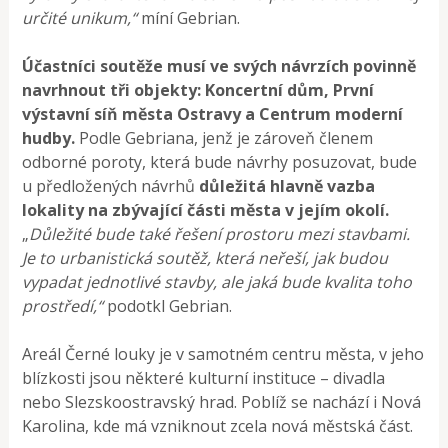
určité unikum,“
míní Gebrian.
Účastníci soutěže musí ve svých návrzích povinně
navrhnout tři objekty: Koncertní dům, První
výstavní síň města Ostravy a Centrum moderní
hudby.
Podle Gebriana, jenž je zároveň členem
odborné poroty, která bude návrhy posuzovat, bude
u předložených návrhů
důležitá hlavně vazba
lokality na zbývající části města v jejím okolí.
„
Důležité bude také řešení prostoru mezi stavbami.
Je to urbanistická soutěž, která neřeší, jak budou
vypadat jednotlivé stavby, ale jaká bude kvalita toho
prostředí,“
podotkl Gebrian.
Areál Černé louky je v samotném centru města, v jeho
blízkosti jsou některé kulturní instituce – divadla
nebo Slezskoostravský hrad. Poblíž se nachází i Nová
Karolina, kde má vzniknout zcela nová městská část.