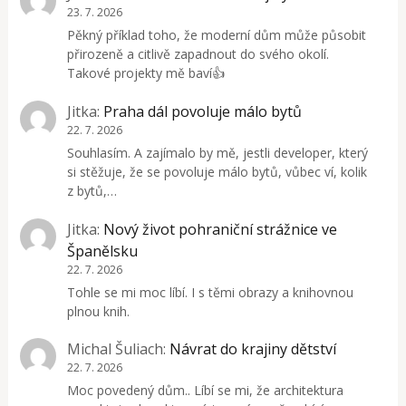
23. 7. 2026
Pěkný příklad toho, že moderní dům může působit
přirozeně a citlivě zapadnout do svého okolí.
Takové projekty mě baví👍
Jitka
:
Praha dál povoluje málo bytů
22. 7. 2026
Souhlasím. A zajímalo by mě, jestli developer, který
si stěžuje, že se povoluje málo bytů, vůbec ví, kolik
z bytů,…
Jitka
:
Nový život pohraniční strážnice ve
Španělsku
22. 7. 2026
Tohle se mi moc líbí. I s těmi obrazy a knihovnou
plnou knih.
Michal Šuliach
:
Návrat do krajiny dětství
22. 7. 2026
Moc povedený dům.. Líbí se mi, že architektura