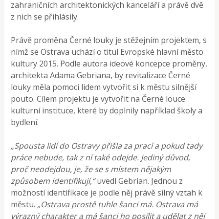
zahraničních architektonických kanceláří a právě dvě
z nich se přihlásily.
Právě proměna Černé louky je stěžejním projektem, s
nímž se Ostrava uchází o titul Evropské hlavní město
kultury 2015. Podle autora ideové koncepce proměny,
architekta Adama Gebriana, by revitalizace Černé
louky měla pomoci lidem vytvořit si k městu silnější
pouto. Cílem projektu je vytvořit na Černé louce
kulturní instituce, které by doplnily například školy a
bydlení.
„Spousta lidí do Ostravy přišla za prací a pokud tady
práce nebude, tak z ní také odejde. Jediný důvod,
proč neodejdou, je, že se s místem nějakým
způsobem identifikují,“
uvedl Gebrian. Jednou z
možností identifikace je podle něj právě silný vztah k
městu.
„Ostrava prostě tuhle šanci má. Ostrava má
výrazný charakter a má šanci ho posílit a udělat z něj