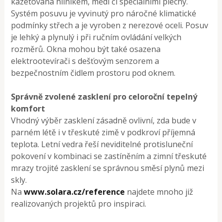
kazetovaná hliníkem, mědí či speciálními plechy.
Systém posuvu je vyvinutý pro náročné klimatické
podmínky střech a je vyroben z nerezové oceli. Posuv
je lehký a plynulý i při ručním ovládání velkých
rozměrů. Okna mohou být také osazena
elektrootevírači s dešťovým senzorem a
bezpečnostním čidlem prostoru pod oknem.
Správně zvolené zasklení pro celoroční tepelný
komfort
Vhodný výběr zasklení zásadně ovlivní, zda bude v
parném létě i v třeskuté zimě v podkroví příjemná
teplota. Letní vedra řeší neviditelné protisluneční
pokovení v kombinaci se zastíněním a zimní třeskuté
mrazy trojité zasklení se správnou směsí plynů mezi
skly.
Na
www.solara.cz/reference
najdete mnoho již
realizovaných projektů pro inspiraci.