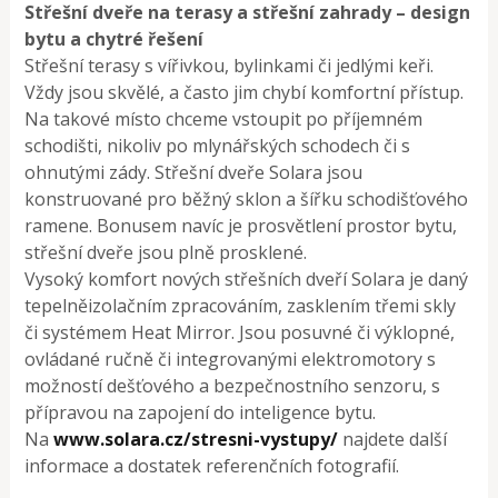
Střešní dveře na terasy a střešní zahrady – design
bytu a chytré řešení
Střešní terasy s vířivkou, bylinkami či jedlými keři.
Vždy jsou skvělé, a často jim chybí komfortní přístup.
Na takové místo chceme vstoupit po příjemném
schodišti, nikoliv po mlynářských schodech či s
ohnutými zády. Střešní dveře Solara jsou
konstruované pro běžný sklon a šířku schodišťového
ramene. Bonusem navíc je prosvětlení prostor bytu,
střešní dveře jsou plně prosklené.
Vysoký komfort nových střešních dveří Solara je daný
tepelněizolačním zpracováním, zasklením třemi skly
či systémem Heat Mirror. Jsou posuvné či výklopné,
ovládané ručně či integrovanými elektromotory s
možností dešťového a bezpečnostního senzoru, s
přípravou na zapojení do inteligence bytu.
Na
www.solara.cz/stresni-vystupy/
najdete další
informace a dostatek referenčních fotografií.