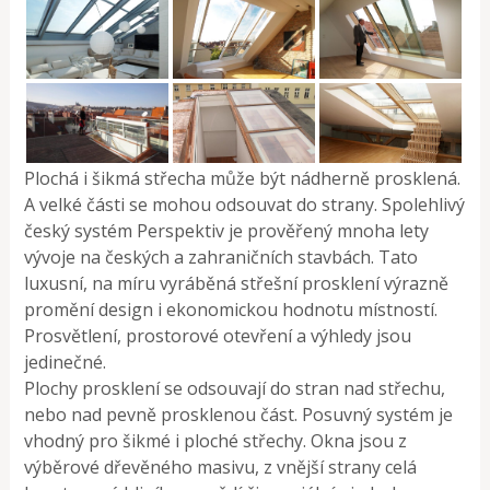
Plochá i šikmá střecha může být nádherně prosklená.
A velké části se mohou odsouvat do strany. Spolehlivý
český systém Perspektiv je prověřený mnoha lety
vývoje na českých a zahraničních stavbách. Tato
luxusní, na míru vyráběná střešní prosklení výrazně
promění design i ekonomickou hodnotu místností.
Prosvětlení, prostorové otevření a výhledy jsou
jedinečné.
Plochy prosklení se odsouvají do stran nad střechu,
nebo nad pevně prosklenou část. Posuvný systém je
vhodný pro šikmé i ploché střechy. Okna jsou z
výběrové dřevěného masivu, z vnější strany celá