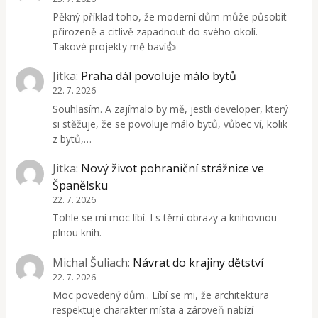
Pěkný příklad toho, že moderní dům může působit
přirozeně a citlivě zapadnout do svého okolí.
Takové projekty mě baví👍
Jitka
:
Praha dál povoluje málo bytů
22. 7. 2026
Souhlasím. A zajímalo by mě, jestli developer, který
si stěžuje, že se povoluje málo bytů, vůbec ví, kolik
z bytů,…
Jitka
:
Nový život pohraniční strážnice ve
Španělsku
22. 7. 2026
Tohle se mi moc líbí. I s těmi obrazy a knihovnou
plnou knih.
Michal Šuliach
:
Návrat do krajiny dětství
22. 7. 2026
Moc povedený dům.. Líbí se mi, že architektura
respektuje charakter místa a zároveň nabízí