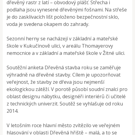
dřevěný rastr z latí – obvodový plášť. Střecha i
podlaha jsou vynesené dřevěnými fošnami. Na střeše
je do zasklívacích lišt položeno bezpečnostní sklo,
voda je svedena okapem do zahrady.
Sezonní herny se nacházejí v základní a mateřské
škole v Kukučínově ulici, v areálu Thomayerovy
nemocnice a v základní a mateřské škole v Žitné ulici.
Soutěžní anketa Dřevěná stavba roku se zaměřuje
výhradně na dřevěné stavby. Cílem je upozorňovat
veřejnost, že stavby ze dřeva jsou nejmenší
ekologickou zátěží. V porotě působí soudní znalci pro
oblast designu nábytku, designéři interiérů či učitelé
z technických univerzit. Soutěž se vyhlašuje od roku
2014.
V letošním roce hlavní město zvítězilo ve veřejném
hlasování v oblasti Dřevěná hřiště – malá, a to se