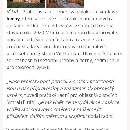
(ČTK) –
Praha získala ocenění za didaktické venkovní
herny
, které v sezoně slouží žákům mateřských a
základních škol. Projekt zvítězil v soutěži Dřevěná
stavba roku 2020. V hernách mohou děti pracovat s
nářadím a dalšími pomůckami a rozvíjet svou
zručnost a kreativitu. Informoval o tom mluvčí
pražského magistrátu Vít Hofman. Hlavní město má v
současnosti tři sezonní učebny a herny, sedm jich je
pro celoroční výuku.
„Naše projekty opět potvrdily, s jakou precizností
jsou u nás připravovány a zaznamenaly obrovský
úspěch,“
uvedl pražský radní pro oblast školství Vít
Šimral (Piráti).
„Je tak vidět, že se vydáváme v otázce
vzdělávání správným směrem a můžeme jít
příkladem dalším městům a krajům,“
dodal radní.
V mateřských a základních školách zřizovaných