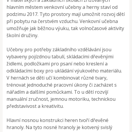
hlavním městem venkovní učebny a herny staví od
podzimu 2017. Tyto prostory mají umožnit rozvoj dětí
při pobytu na čerstvém vzduchu. Venkovní učebna
umožňuje jak běžnou výuku, tak volnočasové aktivity
školní družiny.
Učebny pro potřeby základního vzdělávání jsou
vybaveny pojízdnou tabulí, skládacími dřevěnými
židlemi, podložkami pro psaní nebo kreslení a
odkládacími boxy pro ukládání výukového materiálu.
V hernách se děti učí kombinovat různé tvary,
trénovat jednoduché pracovní úkony či zacházet s
nářadím a dalšími pomůckami. To u dětí rozvíjí
manuální zručnost, jemnou motoriku, technickou
představivost a kreativitu.
Hlavní nosnou konstrukci heren tvoří dřevěné
hranoly. Na tyto nosné hranoly je kotvený svislý