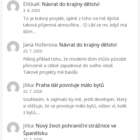
EliškaK
:
Návrat do krajiny dětství
3. 8. 2026
To je krásný projekt, úplně z toho na mě dýchá
taková příjemná atmosféra... 🙂 Líbí se mi, když má
dům…
Jana Hoferova
:
Návrat do krajiny dětství
23. 7. 2026
Pěkný příklad toho, že moderní dům může působit
přirozeně a citlivě zapadnout do svého okolí.
Takové projekty mě baví👍
Jitka
:
Praha dál povoluje málo bytů
22. 7. 2026
Souhlasím. A zajímalo by mě, jestli developer, který
si stěžuje, že se povoluje málo bytů, vůbec ví, kolik
z bytů,…
Jitka
:
Nový život pohraniční strážnice ve
Španělsku
22. 7. 2026