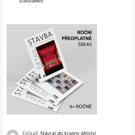
Stavbaweb
EliškaK
:
Návrat do krajiny dětství