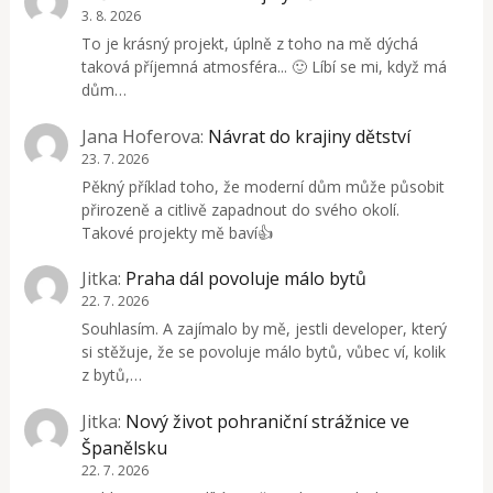
3. 8. 2026
To je krásný projekt, úplně z toho na mě dýchá
taková příjemná atmosféra... 🙂 Líbí se mi, když má
dům…
Jana Hoferova
:
Návrat do krajiny dětství
23. 7. 2026
Pěkný příklad toho, že moderní dům může působit
přirozeně a citlivě zapadnout do svého okolí.
Takové projekty mě baví👍
Jitka
:
Praha dál povoluje málo bytů
22. 7. 2026
Souhlasím. A zajímalo by mě, jestli developer, který
si stěžuje, že se povoluje málo bytů, vůbec ví, kolik
z bytů,…
Jitka
:
Nový život pohraniční strážnice ve
Španělsku
22. 7. 2026