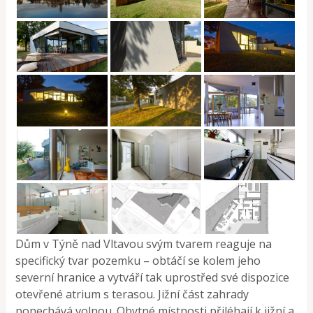
Dům v Týně nad Vltavou svým tvarem reaguje na
specifický tvar pozemku – obtáčí se kolem jeho
severní hranice a vytváří tak uprostřed své dispozice
otevřené atrium s terasou. Jižní část zahrady
ponechává volnou. Obytné místnosti přiléhají k jižní a