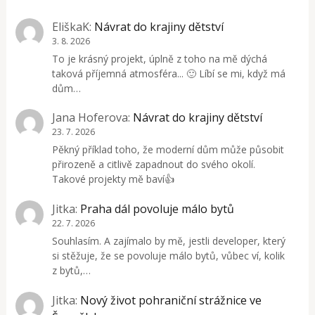
EliškaK
:
Návrat do krajiny dětství
3. 8. 2026
To je krásný projekt, úplně z toho na mě dýchá
taková příjemná atmosféra... 🙂 Líbí se mi, když má
dům…
Jana Hoferova
:
Návrat do krajiny dětství
23. 7. 2026
Pěkný příklad toho, že moderní dům může působit
přirozeně a citlivě zapadnout do svého okolí.
Takové projekty mě baví👍
Jitka
:
Praha dál povoluje málo bytů
22. 7. 2026
Souhlasím. A zajímalo by mě, jestli developer, který
si stěžuje, že se povoluje málo bytů, vůbec ví, kolik
z bytů,…
Jitka
:
Nový život pohraniční strážnice ve