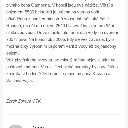
pivního boha Gambrina. V kopuli jsou dvě nádrže. Větší s
objemem 5530 hektolitrů je určena na varnou vodu
přiváděnou z podzemních vrtů sousední městské části
Roudná, menší má objem 2540 hl a využívala se pro říční
užitkovou vodu. Dříve stačilo toto množství vody na uvaření
700 hl piva. Na konci roku 2005, kdy se věž zavírala, bylo
možné díky výrobním úsporám vařit z vody až trojnásobný
objem.
Věž plzeňského pivovaru se minulý měsíc objevila také na
poštovní známce. V edici Technické památky byla vytištěna
známka v hodnotě 18 korun s rytinou od Jana Kavana a
Václava Fajta.
Zdroj: Zpráva ČTK
Autor