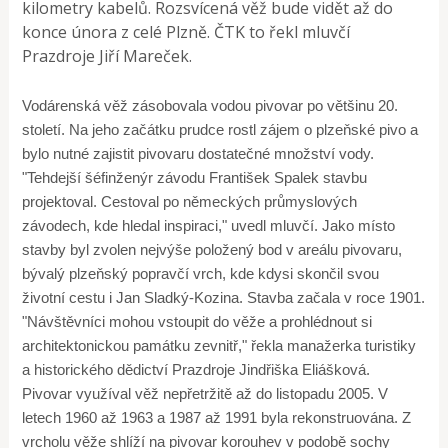
kilometry kabelů. Rozsvícená věž bude vidět až do
konce února z celé Plzně. ČTK to řekl mluvčí
Prazdroje Jiří Mareček.
Vodárenská věž zásobovala vodou pivovar po většinu 20.
století. Na jeho začátku prudce rostl zájem o plzeňské pivo a
bylo nutné zajistit pivovaru dostatečné množství vody.
"Tehdejší šéfinženýr závodu František Spalek stavbu
projektoval. Cestoval po německých průmyslových
závodech, kde hledal inspiraci," uvedl mluvčí. Jako místo
stavby byl zvolen nejvýše položený bod v areálu pivovaru,
bývalý plzeňský popravčí vrch, kde kdysi skončil svou
životní cestu i Jan Sladký-Kozina. Stavba začala v roce 1901.
"Návštěvníci mohou vstoupit do věže a prohlédnout si
architektonickou památku zevnitř," řekla manažerka turistiky
a historického dědictví Prazdroje Jindřiška Eliášková.
Pivovar využíval věž nepřetržitě až do listopadu 2005. V
letech 1960 až 1963 a 1987 až 1991 byla rekonstruována. Z
vrcholu věže shlíží na pivovar korouhev v podobě sochy