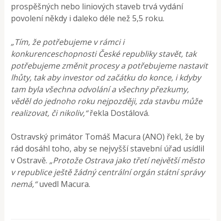
prospěšných nebo liniových staveb trvá vydání
povolení někdy i daleko déle než 5,5 roku.
„Tím, že potřebujeme v rámci i
konkurenceschopnosti České republiky stavět, tak
potřebujeme změnit procesy a potřebujeme nastavit
lhůty, tak aby investor od začátku do konce, i kdyby
tam byla všechna odvolání a všechny přezkumy,
věděl do jednoho roku nejpozději, zda stavbu může
realizovat, či nikoliv,“
řekla Dostálová.
Ostravský primátor Tomáš Macura (ANO) řekl, že by
rád dosáhl toho, aby se nejvyšší stavební úřad usídlil
v Ostravě.
„Protože Ostrava jako třetí největší město
v republice ještě žádný centrální orgán státní správy
nemá,“
uvedl Macura.