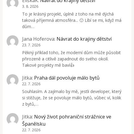
EliškaK
:
Návrat do krajiny dětství
3. 8. 2026
To je krásný projekt, úplně z toho na mě dýchá
taková příjemná atmosféra... 🙂 Líbí se mi, když má
dům…
Jana Hoferova
:
Návrat do krajiny dětství
23. 7. 2026
Pěkný příklad toho, že moderní dům může působit
přirozeně a citlivě zapadnout do svého okolí.
Takové projekty mě baví👍
Jitka
:
Praha dál povoluje málo bytů
22. 7. 2026
Souhlasím. A zajímalo by mě, jestli developer, který
si stěžuje, že se povoluje málo bytů, vůbec ví, kolik
z bytů,…
Jitka
:
Nový život pohraniční strážnice ve
Španělsku
22. 7. 2026