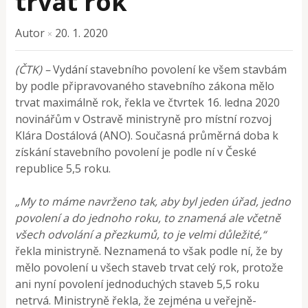
trvat rok
Autor
20. 1. 2020
×
(ČTK) –
Vydání stavebního povolení ke všem stavbám
by podle připravovaného stavebního zákona mělo
trvat maximálně rok, řekla ve čtvrtek 16. ledna 2020
novinářům v Ostravě ministryně pro místní rozvoj
Klára Dostálová (ANO). Současná průměrná doba k
získání stavebního povolení je podle ní v České
republice 5,5 roku.
„My to máme navrženo tak, aby byl jeden úřad, jedno
povolení a do jednoho roku, to znamená ale včetně
všech odvolání a přezkumů, to je velmi důležité,“
řekla ministryně. Neznamená to však podle ní, že by
mělo povolení u všech staveb trvat celý rok, protože
ani nyní povolení jednoduchých staveb 5,5 roku
netrvá. Ministryně řekla, že zejména u veřejně-