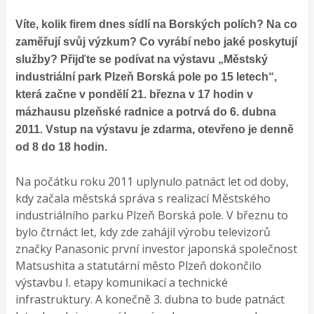
Víte, kolik firem dnes sídlí na Borských polích? Na co
zam
ěř
ují sv
ů
j výzkum? Co vyrábí nebo jaké poskytují
služby? P
ř
ij
ď
te se podívat na výstavu „M
ě
stský
industriální park Plze
ň
Borská pole po 15 letech“,
která za
č
ne v pond
ě
lí 21. b
ř
ezna v 17 hodin v
mázhausu plze
ň
ské radnice a potrvá do 6. dubna
2011. Vstup na výstavu je zdarma, otev
ř
eno je denn
ě
od 8 do 18 hodin.
Na počátku roku 2011 uplynulo patnáct let od doby,
kdy začala městská správa s realizací Městského
industriálního parku Plzeň Borská pole. V březnu to
bylo čtrnáct let, kdy zde zahájil výrobu televizorů
značky Panasonic první investor japonská společnost
Matsushita a statutární město Plzeň dokončilo
výstavbu I. etapy komunikací a technické
infrastruktury. A konečně 3. dubna to bude patnáct