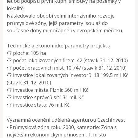
let od podpisu první kupní smlouvy na pozemky v
lokalitě.
Následovalo období velmi intenzivního rozvoje
průmyslové zóny, jejíž parametry jsou až do
současné doby mimořádné i v evropském měřítku.
Technické a ekonomické parametry projektu
•ï? plocha: 105 ha
•ï? počet lokalizovaných firem: 42 (stav k 31. 12. 2010)
•ï? počet pracovních míst: 10 747 (stav k 31. 12. 2010)
•ï? investice lokalizovaných investorů: 18 199,5 mil. Kč
(stav k 31. 12. 2010)
•ï? investice města Plzně: 560 mil. Kč
•ï? investice správců sítí: 31 mil. Kč
•ï? investice státu: 76 mil. Kč
Významná ocenění udělená agenturou CzechInvest
• Průmyslová zóna roku 2000, kategorie: Zóna s
největším ekonomickým přínosem, 1. místo