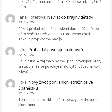
taková příjemná atmosféra... 🙂 Líbí se mi, když má
dům…
Jana Hoferova
:
Návrat do krajiny dětství
23. 7. 2026
Pěkný příklad toho, že moderní dům může působit
přirozeně a citlivě zapadnout do svého okolí.
Takové projekty mě baví👍
Jitka
:
Praha dál povoluje málo bytů
22. 7. 2026
Souhlasím. A zajímalo by mě, jestli developer, který
si stěžuje, že se povoluje málo bytů, vůbec ví, kolik
z bytů,…
Jitka
:
Nový život pohraniční strážnice ve
Španělsku
22. 7. 2026
Tohle se mi moc líbí. I s těmi obrazy a knihovnou
plnou knih.