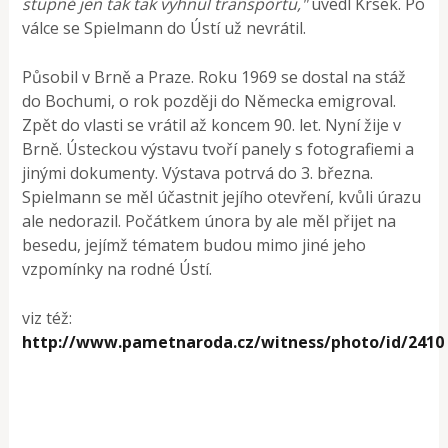
stupně jen tak tak vyhnul transportu,"
uvedl Krsek. Po
válce se Spielmann do Ústí už nevrátil.
Působil v Brně a Praze. Roku 1969 se dostal na stáž
do Bochumi, o rok později do Německa emigroval.
Zpět do vlasti se vrátil až koncem 90. let. Nyní žije v
Brně. Ústeckou výstavu tvoří panely s fotografiemi a
jinými dokumenty. Výstava potrvá do 3. března.
Spielmann se měl účastnit jejího otevření, kvůli úrazu
ale nedorazil. Počátkem února by ale měl přijet na
besedu, jejímž tématem budou mimo jiné jeho
vzpomínky na rodné Ústí.
viz též:
http://www.pametnaroda.cz/witness/photo/id/2410