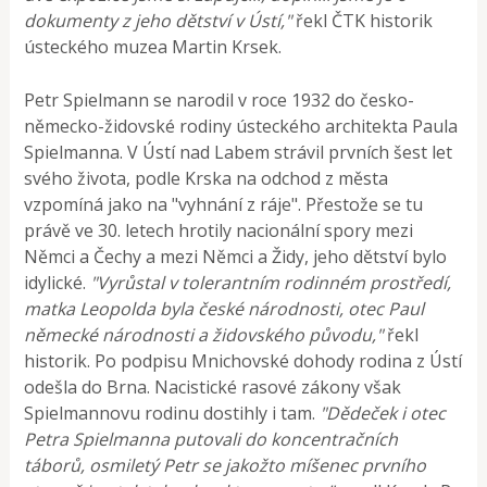
dokumenty z jeho dětství v Ústí,"
řekl ČTK historik
ústeckého muzea Martin Krsek.
Petr Spielmann se narodil v roce 1932 do česko-
německo-židovské rodiny ústeckého architekta Paula
Spielmanna. V Ústí nad Labem strávil prvních šest let
svého života, podle Krska na odchod z města
vzpomíná jako na "vyhnání z ráje". Přestože se tu
právě ve 30. letech hrotily nacionální spory mezi
Němci a Čechy a mezi Němci a Židy, jeho dětství bylo
idylické.
"Vyrůstal v tolerantním rodinném prostředí,
matka Leopolda byla české národnosti, otec Paul
německé národnosti a židovského původu,"
řekl
historik. Po podpisu Mnichovské dohody rodina z Ústí
odešla do Brna. Nacistické rasové zákony však
Spielmannovu rodinu dostihly i tam.
"Dědeček i otec
Petra Spielmanna putovali do koncentračních
táborů, osmiletý Petr se jakožto míšenec prvního