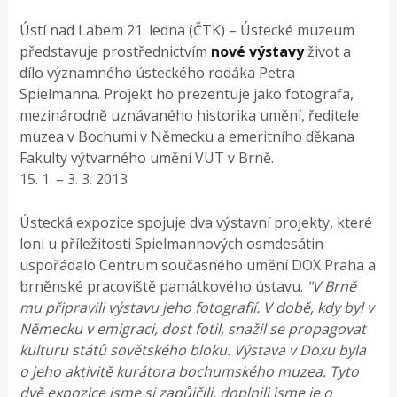
Ústí nad Labem 21. ledna (ČTK) – Ústecké muzeum
představuje prostřednictvím
nové výstavy
život a
dílo významného ústeckého rodáka Petra
Spielmanna. Projekt ho prezentuje jako fotografa,
mezinárodně uznávaného historika umění, ředitele
muzea v Bochumi v Německu a emeritního děkana
Fakulty výtvarného umění VUT v Brně.
15. 1. – 3. 3. 2013
Ústecká expozice spojuje dva výstavní projekty, které
loni u příležitosti Spielmannových osmdesátin
uspořádalo Centrum současného umění DOX Praha a
brněnské pracoviště památkového ústavu.
"V Brně
mu připravili výstavu jeho fotografií. V době, kdy byl v
Německu v emigraci, dost fotil, snažil se propagovat
kulturu států sovětského bloku. Výstava v Doxu byla
o jeho aktivitě kurátora bochumského muzea. Tyto
dvě expozice jsme si zapůjčili, doplnili jsme je o