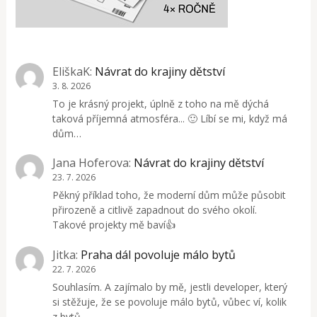
EliškaK
:
Návrat do krajiny dětství
3. 8. 2026
To je krásný projekt, úplně z toho na mě dýchá
taková příjemná atmosféra... 🙂 Líbí se mi, když má
dům…
Jana Hoferova
:
Návrat do krajiny dětství
23. 7. 2026
Pěkný příklad toho, že moderní dům může působit
přirozeně a citlivě zapadnout do svého okolí.
Takové projekty mě baví👍
Jitka
:
Praha dál povoluje málo bytů
22. 7. 2026
Souhlasím. A zajímalo by mě, jestli developer, který
si stěžuje, že se povoluje málo bytů, vůbec ví, kolik
z bytů,…