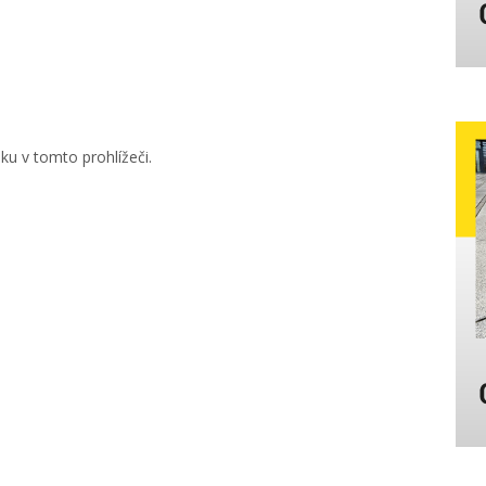
u v tomto prohlížeči.