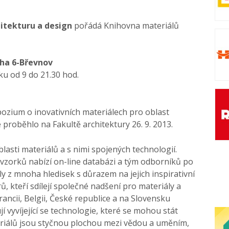
hitekturu a design
pořádá Knihovna materiálů
aha 6-Břevnov
ku od 9 do 21.30 hod.
ozium o inovativních materiálech pro oblast
proběhlo na Fakultě architektury 26. 9. 2013.
blasti materiálů a s nimi spojených technologií.
vzorků nabízí on-line databázi a tým odborníků po
y z mnoha hledisek s důrazem na jejich inspirativní
ů, kteří sdílejí společné nadšení pro materiály a
rancii, Belgii, České republice a na Slovensku
í vyvíjející se technologie, které se mohou stát
eriálů jsou styčnou plochou mezi vědou a uměním,