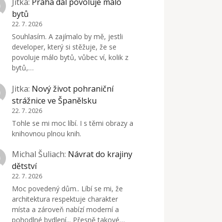
Jitka
:
Praha dál povoluje málo
bytů
22. 7. 2026
Souhlasím. A zajímalo by mě, jestli
developer, který si stěžuje, že se
povoluje málo bytů, vůbec ví, kolik z
bytů,…
Jitka
:
Nový život pohraniční
strážnice ve Španělsku
22. 7. 2026
Tohle se mi moc líbí. I s těmi obrazy a
knihovnou plnou knih.
Michal Šuliach
:
Návrat do krajiny
dětství
22. 7. 2026
Moc povedený dům.. Líbí se mi, že
architektura respektuje charakter
místa a zároveň nabízí moderní a
pohodlné bydlení... Přesně takové…