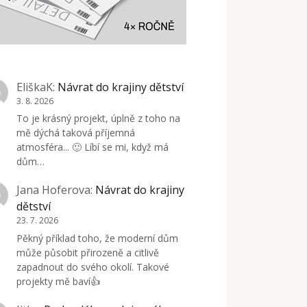
EliškaK
:
Návrat do krajiny dětství
3. 8. 2026
To je krásný projekt, úplně z toho na
mě dýchá taková příjemná
atmosféra... 🙂 Líbí se mi, když má
dům…
Jana Hoferova
:
Návrat do krajiny
dětství
23. 7. 2026
Pěkný příklad toho, že moderní dům
může působit přirozeně a citlivě
zapadnout do svého okolí. Takové
projekty mě baví👍