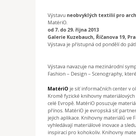
Výstavu
neobvyklých textilií pro arc
MatériO.
od 7. do 29. října 2013
Galerie Kuzebauch, Říčanova 19, Pr
Výstava je přístupná od pondělí do pát
Výstava navazuje na mezinárodní symp
Fashion – Design – Scenography, které 
MatériO
je síť informačních center v o
Kromě fyzické knihovny materiálových 
celé Evropě. MatériO posuzuje materiál
přínos. MatériO je evropská síť partner
jejich aplikace. Knihovny materiálů ve F
vyhledávají materiálové inovace a sleduj
inspirací pro kohokoliv. Knihovny mat