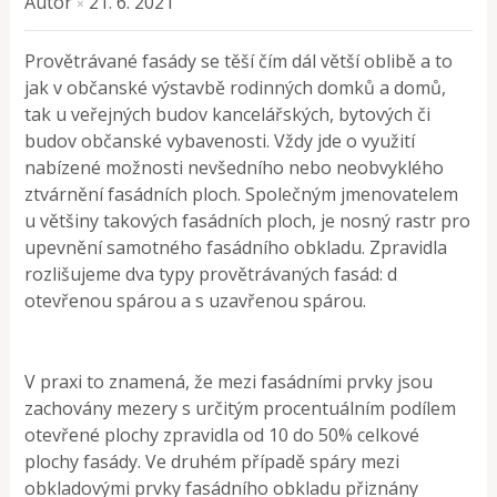
Autor
21. 6. 2021
×
Provětrávané fasády se těší čím dál větší oblibě a to
jak v občanské výstavbě rodinných domků a domů,
tak u veřejných budov kancelářských, bytových či
budov občanské vybavenosti. Vždy jde o využití
nabízené možnosti nevšedního nebo neobvyklého
ztvárnění fasádních ploch. Společným jmenovatelem
u většiny takových fasádních ploch, je nosný rastr pro
upevnění samotného fasádního obkladu. Zpravidla
rozlišujeme dva typy provětrávaných fasád: d
otevřenou spárou a s uzavřenou spárou.
V praxi to znamená, že mezi fasádními prvky jsou
zachovány mezery s určitým procentuálním podílem
otevřené plochy zpravidla od 10 do 50% celkové
plochy fasády. Ve druhém případě spáry mezi
obkladovými prvky fasádního obkladu přiznány