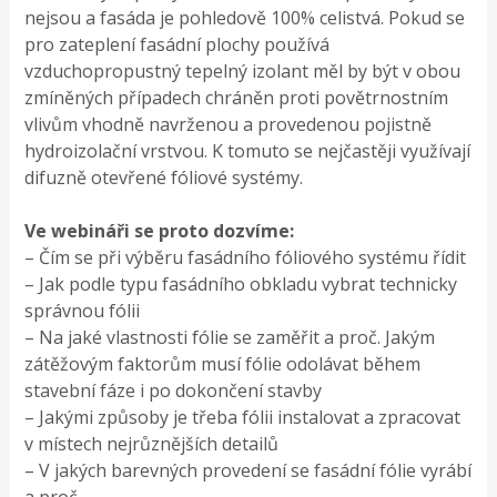
nejsou a fasáda je pohledově 100% celistvá. Pokud se
pro zateplení fasádní plochy používá
vzduchopropustný tepelný izolant měl by být v obou
zmíněných případech chráněn proti povětrnostním
vlivům vhodně navrženou a provedenou pojistně
hydroizolační vrstvou. K tomuto se nejčastěji využívají
difuzně otevřené fóliové systémy.
Ve webináři se proto dozvíme:
– Čím se při výběru fasádního fóliového systému řídit
– Jak podle typu fasádního obkladu vybrat technicky
správnou fólii
– Na jaké vlastnosti fólie se zaměřit a proč. Jakým
zátěžovým faktorům musí fólie odolávat během
stavební fáze i po dokončení stavby
– Jakými způsoby je třeba fólii instalovat a zpracovat
v místech nejrůznějších detailů
– V jakých barevných provedení se fasádní fólie vyrábí
a proč