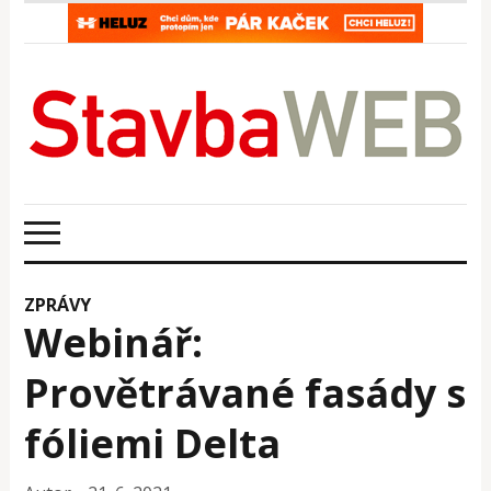
ZPRÁVY
Webinář:
Provětrávané fasády s
fóliemi Delta