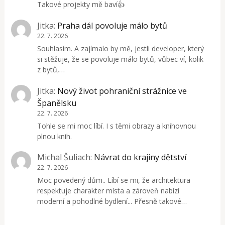
Takové projekty mě baví👍
Jitka
:
Praha dál povoluje málo bytů
22. 7. 2026
Souhlasím. A zajímalo by mě, jestli developer, který
si stěžuje, že se povoluje málo bytů, vůbec ví, kolik
z bytů,…
Jitka
:
Nový život pohraniční strážnice ve
Španělsku
22. 7. 2026
Tohle se mi moc líbí. I s těmi obrazy a knihovnou
plnou knih.
Michal Šuliach
:
Návrat do krajiny dětství
22. 7. 2026
Moc povedený dům.. Líbí se mi, že architektura
respektuje charakter místa a zároveň nabízí
moderní a pohodlné bydlení... Přesně takové…