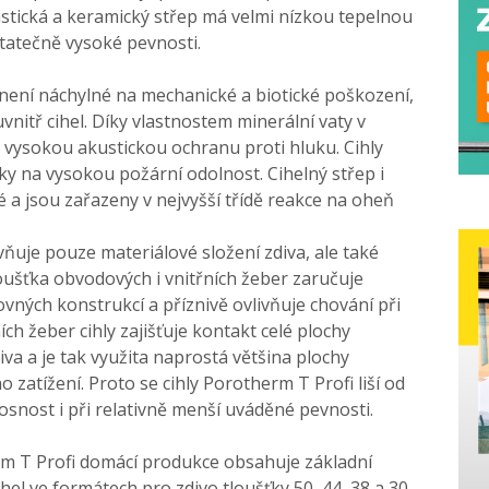
astická a keramický střep má velmi nízkou tepelnou
tatečně vysoké pevnosti.
 není náchylné na mechanické a biotické poškození,
vnitř cihel. Díky vlastnostem minerální vaty v
éž vysokou akustickou ochranu proti hluku. Cihly
y na vysokou požární odolnost. Cihelný střep i
é a jsou zařazeny v nejvyšší třídě reakce na oheň
vňuje pouze materiálové složení zdiva, ale také
ušťka obvodových i vnitřních žeber zaručuje
ných konstrukcí a příznivě ovlivňuje chování při
ch žeber cihly zajišťuje kontakt celé plochy
va a je tak využita naprostá většina plochy
 zatížení. Proto se cihly Porotherm T Profi liší od
osnost i při relativně menší uváděné pevnosti.
m T Profi domácí produkce obsahuje základní
ihel ve formátech pro zdivo tloušťky 50, 44, 38 a 30