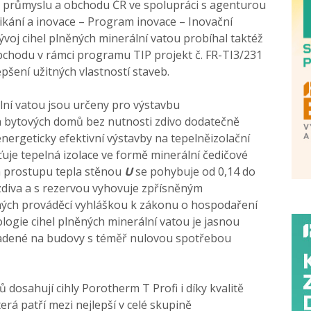
a průmyslu a obchodu ČR ve spolupráci s agenturou
kání a inovace – Program inovace – Inovační
Vývoj cihel plněných minerální vatou probíhal taktéž
bchodu v rámci programu TIP projekt č. FR-TI3/231
pšení užitných vlastností staveb.
lní vatou jsou určeny pro výstavbu
a bytových domů bez nutnosti zdivo dodatečně
nergeticky efektivní výstavby na tepelněizolační
ťuje tepelná izolace ve formě minerální čedičové
a prostupu tepla stěnou
U
se pohybuje od 0,14 do
zdiva a s rezervou vyhovuje zpřísněným
ch prováděcí vyhláškou k zákonu o hospodaření
nologie cihel plněných minerální vatou je jasnou
adené na budovy s téměř nulovou spotřebou
dosahují cihly Porotherm T Profi i díky kvalitě
erá patří mezi nejlepší v celé skupině