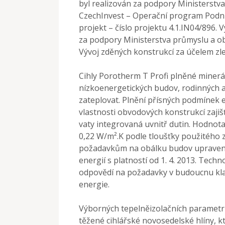
byl realizován za podpory Ministerstv
CzechInvest – Operační program Podni
projekt – číslo projektu 4.1.IN04/896. 
za podpory Ministerstva průmyslu a o
Vývoj zděných konstrukcí za účelem zle
Cihly Porotherm T Profi plněné minerá
nízkoenergetických budov, rodinných 
zateplovat. Plnění přísných podmínek e
vlastnosti obvodových konstrukcí zajiš
vaty integrovaná uvnitř dutin. Hodnot
0,22 W/m².K podle tloušťky použitého 
požadavkům na obálku budov upravený
energií s platností od 1. 4. 2013. Tech
odpovědí na požadavky v budoucnu kl
energie.
Výborných tepelněizolačních parametrů 
těžené cihlářské novosedelské hlíny, kt