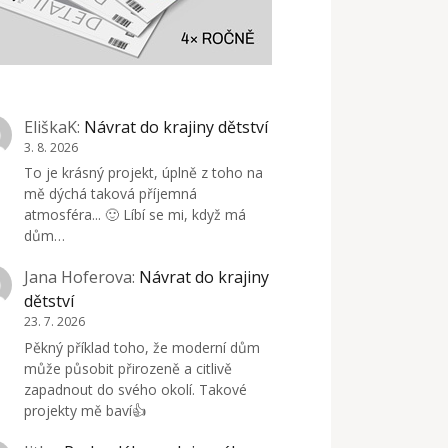
EliškaK
:
Návrat do krajiny dětství
3. 8. 2026
To je krásný projekt, úplně z toho na
mě dýchá taková příjemná
atmosféra... 🙂 Líbí se mi, když má
dům…
Jana Hoferova
:
Návrat do krajiny
dětství
23. 7. 2026
Pěkný příklad toho, že moderní dům
může působit přirozeně a citlivě
zapadnout do svého okolí. Takové
projekty mě baví👍