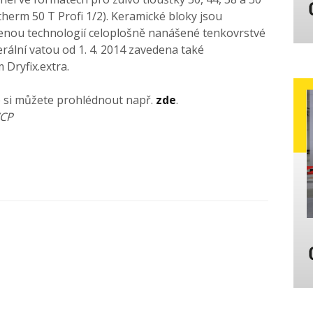
herm 50 T Profi 1/2). Keramické bloky jsou
enou technologií celoplošně nanášené tenkovrstvé
rální vatou od 1. 4. 2014 zavedena také
 Dryfix.extra.
e si můžete prohlédnout např.
zde
.
WCP