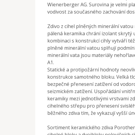
Wienerberger AG. Surovina je velmi pl
vodivost za současného zachování dos
Zdivo z cihel plněných minerální vatou
pálená keramika chrání izolant skrytý u
kombinaci s konstrukcí cihly vytváří t
plněné minerální vatou splňují podmínk
minerální vata jsou materiály nehořlav
A1.
Statické a protipožární hodnoty neovli
konstrukce samotného bloku. Velká tlo
bezpečné přenesení zatížení od vodorov
seizmickém zatížení. Uspořádání vnitřní
keramiky mezi jednotlivými vrstvami zdi
cihelného střepu pro přenesení svislého
běžného zdiva tím, že vykazují vyšší ún
Sortiment keramického zdiva Porother
cihelné bloky a dvojbloky polovičních c