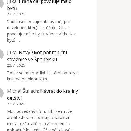
Jitka
:
Praha dál povoluje málo
bytů
22. 7. 2026
Souhlasím. A zajímalo by mě, jestli
developer, který si stěžuje, že se
povoluje málo bytů, vůbec ví, kolik z
bytů,…
Jitka
:
Nový život pohraniční
strážnice ve Španělsku
22. 7. 2026
Tohle se mi moc líbí. I s těmi obrazy a
knihovnou plnou knih.
Michal Šuliach
:
Návrat do krajiny
dětství
22. 7. 2026
Moc povedený dům.. Líbí se mi, že
architektura respektuje charakter
místa a zároveň nabízí moderní a
pohodlné bydlení... Přesně takové…