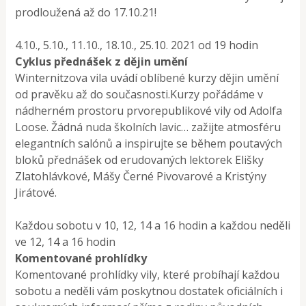
prodloužená až do 17.10.21!
4.10., 5.10., 11.10., 18.10., 25.10. 2021 od 19 hodin
Cyklus přednášek z dějin umění
Winternitzova vila uvádí oblíbené kurzy dějin umění
od pravěku až do současnosti.Kurzy pořádáme v
nádherném prostoru prvorepublikové vily od Adolfa
Loose. Žádná nuda školních lavic… zažijte atmosféru
elegantních salónů a inspirujte se během poutavých
bloků přednášek od erudovaných lektorek Elišky
Zlatohlávkové, Mášy Černé Pivovarové a Kristýny
Jirátové.
Každou sobotu v 10, 12, 14 a 16 hodin a každou neděli
ve 12, 14 a 16 hodin
Komentované prohlídky
Komentované prohlídky vily, které probíhají každou
sobotu a neděli vám poskytnou dostatek oficiálních i