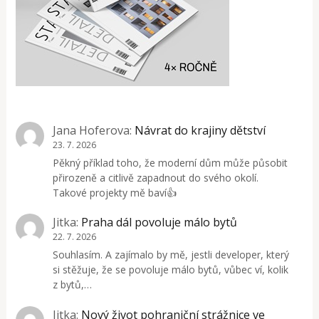
Jana Hoferova
:
Návrat do krajiny dětství
23. 7. 2026
Pěkný příklad toho, že moderní dům může působit
přirozeně a citlivě zapadnout do svého okolí.
Takové projekty mě baví👍
Jitka
:
Praha dál povoluje málo bytů
22. 7. 2026
Souhlasím. A zajímalo by mě, jestli developer, který
si stěžuje, že se povoluje málo bytů, vůbec ví, kolik
z bytů,…
Jitka
:
Nový život pohraniční strážnice ve