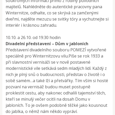
soukromých informací přímo z rodiny původních
majitelů. Nahlédněte do autentické pracovny pana
Winternitze, odhalte, co se skrývá za zamčenými
dveřmi, najděte mezuzu se svitky tóry a vychutnejte si
interiér i krásnou zahradu.
10.10. a 26.10. od 19:30 hodin
Divadelní představení – Dům v jabloních
Představení divadelního souboru POMEZÍ vytvořené
speciálně pro Winternitzovu vilu.Píše se rok 1933 a
při slavnostní vernisáži se v nově postavené
modernistické vile setkává sedm mladých lidí. Každý z
nich je plný snů o budoucnosti, představ o životě i o
sobě samém…a také lží a přetvářky. Tím vším si hosté
pozvaní na vernisáž budou muset postupně
proklestit cestu, aby nakonec odhalili tajemství těch,
kteří se minulý večer ocitli na dosah Domu v
jabloních. To je ovšem podobně těžké jako kousnout
do jablka, o němž nám někdo vypráví.