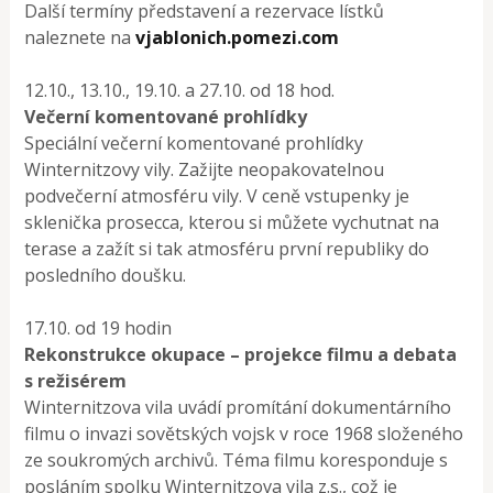
Další termíny představení a rezervace lístků
naleznete na
vjablonich.pomezi.com
12.10., 13.10., 19.10. a 27.10. od 18 hod.
Večerní komentované prohlídky
Speciální večerní komentované prohlídky
Winternitzovy vily. Zažijte neopakovatelnou
podvečerní atmosféru vily. V ceně vstupenky je
sklenička prosecca, kterou si můžete vychutnat na
terase a zažít si tak atmosféru první republiky do
posledního doušku.
17.10. od 19 hodin
Rekonstrukce okupace – projekce filmu a debata
s režisérem
Winternitzova vila uvádí promítání dokumentárního
filmu o invazi sovětských vojsk v roce 1968 složeného
ze soukromých archivů. Téma filmu koresponduje s
posláním spolku Winternitzova vila z.s., což je