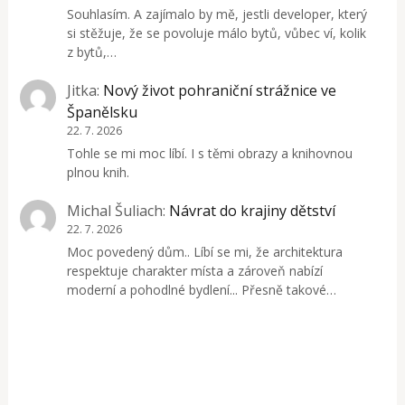
Souhlasím. A zajímalo by mě, jestli developer, který
si stěžuje, že se povoluje málo bytů, vůbec ví, kolik
z bytů,…
Jitka
:
Nový život pohraniční strážnice ve
Španělsku
22. 7. 2026
Tohle se mi moc líbí. I s těmi obrazy a knihovnou
plnou knih.
Michal Šuliach
:
Návrat do krajiny dětství
22. 7. 2026
Moc povedený dům.. Líbí se mi, že architektura
respektuje charakter místa a zároveň nabízí
moderní a pohodlné bydlení... Přesně takové…