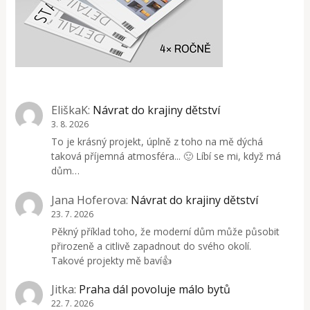
EliškaK
:
Návrat do krajiny dětství
3. 8. 2026
To je krásný projekt, úplně z toho na mě dýchá
taková příjemná atmosféra... 🙂 Líbí se mi, když má
dům…
Jana Hoferova
:
Návrat do krajiny dětství
23. 7. 2026
Pěkný příklad toho, že moderní dům může působit
přirozeně a citlivě zapadnout do svého okolí.
Takové projekty mě baví👍
Jitka
:
Praha dál povoluje málo bytů
22. 7. 2026