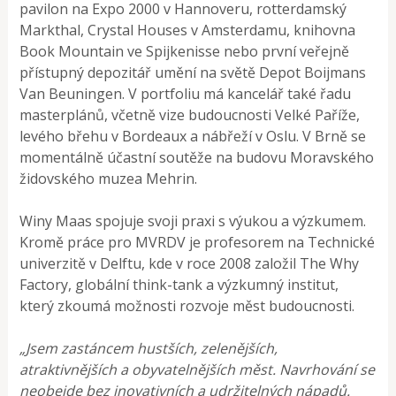
pavilon na Expo 2000 v Hannoveru, rotterdamský
Markthal, Crystal Houses v Amsterdamu, knihovna
Book Mountain ve Spijkenisse nebo první veřejně
přístupný depozitář umění na světě Depot Boijmans
Van Beuningen. V portfoliu má kancelář také řadu
masterplánů, včetně vize budoucnosti Velké Paříže,
levého břehu v Bordeaux a nábřeží v Oslu. V Brně se
momentálně účastní soutěže na budovu Moravského
židovského muzea Mehrin.
Winy Maas spojuje svoji praxi s výukou a výzkumem.
Kromě práce pro MVRDV je profesorem na Technické
univerzitě v Delftu, kde v roce 2008 založil The Why
Factory, globální think-tank a výzkumný institut,
který zkoumá možnosti rozvoje měst budoucnosti.
„Jsem zastáncem hustších, zelenějších,
atraktivnějších a obyvatelnějších měst. Navrhování se
neobejde bez inovativních a udržitelných nápadů.