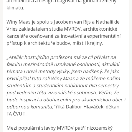
architektura a design reagovat na globální změny
klimatu.
Winy Maas je spolu s Jacobem van Rijs a Nathalií de
Vries zakladatelem studia MVRDV, architektonické
kanceláře oceňované za inovativní a experimentální
přístup k architektuře budov, měst i krajiny.
„Ateliér hostujícího profesora má za cíl přivést na
fakultu mezinárodně uznávané osobnosti, aktuální
témata i nové metody výuky. Jsem nadšený, že jako
první přijal tuto roli Winy Maas a že můžeme našim
studentům a studentkám nabídnout dva semestry
pod vedením této vizionářské osobnosti. Věřím, že
bude inspirací a obohacením pro akademickou obec i
odbornou komunitu,”
říká Dalibor Hlaváček, děkan
FA ČVUT.
Mezi populární stavby MVRDV patří nizozemský