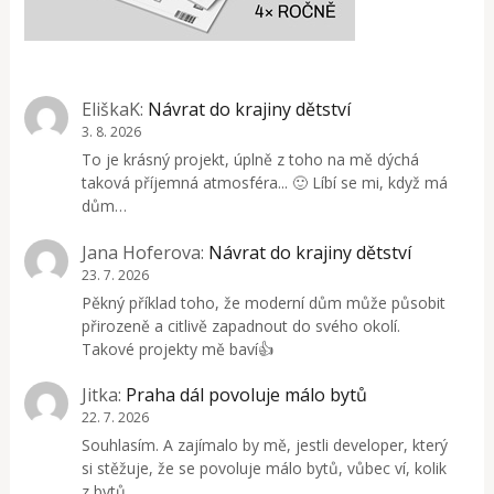
EliškaK
:
Návrat do krajiny dětství
3. 8. 2026
To je krásný projekt, úplně z toho na mě dýchá
taková příjemná atmosféra... 🙂 Líbí se mi, když má
dům…
Jana Hoferova
:
Návrat do krajiny dětství
23. 7. 2026
Pěkný příklad toho, že moderní dům může působit
přirozeně a citlivě zapadnout do svého okolí.
Takové projekty mě baví👍
Jitka
:
Praha dál povoluje málo bytů
22. 7. 2026
Souhlasím. A zajímalo by mě, jestli developer, který
si stěžuje, že se povoluje málo bytů, vůbec ví, kolik
z bytů,…