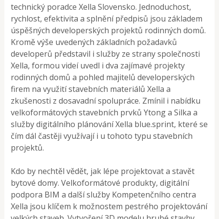
technický poradce Xella Slovensko. Jednoduchost,
rychlost, efektivita a splnění předpisů jsou základem
úspěšných developerských projektů rodinných domů.
Kromě výše uvedených základních požadavků
developerů představil i služby ze strany společnosti
Xella, formou videí uvedl i dva zajímavé projekty
rodinných domů a pohled majitelů developerských
firem na využití stavebních materiálů Xella a
zkušenosti z dosavadní spolupráce. Zmínil i nabídku
velkoformátových stavebních prvků Ytong a Silka a
služby digitálního plánování Xella blue.sprint, které se
čím dál častěji využívají i u tohoto typu stavebních
projektů.
Kdo by nechtěl vědět, jak lépe projektovat a stavět
bytové domy. Velkoformátové produkty, digitální
podpora BIM a další služby Kompetenčního centra
Xella jsou klíčem k možnostem pestrého projektování
velkých staveb. Vytvoření 3D modelu hrubé stavby,