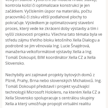
kontrola kolizí či optimalizace konstrukcí je jen
začátkem. Vyčíslením úspor na materiálu, počtu
pracovníků či zisku větší podlahové plochy to
pokračuje. Výsledkem je optimalizovaný stavební
proces, který vede ke zkrácení doby výstavby a tím i
vyšší ziskovosti projektu. Všechna tato témata byla ve
středu zájmu třetího bloku letošního Xella Dialogu a
podrobně se jim věnovala Ing. Lucie Šnajdrová,
manažerka velkoformátové výstavby Xella a Ing.
Tomáš Dokoupil, BIM koordinátor Xella CZ a Xella
Slovensko.
Nechyběly ani zajímavé projekty bytových domů z
Plzně, Prahy, Brna nebo slovenských Michalovců. Ing.
Tomáš Dokoupil představil i projekt využívající
technologii Microsoft Hololens, na kterém Xella CZ a
Xella Slovensko spolupracuje s centrálou skupiny
Xella a který umožňuje propojit virtuální realitu