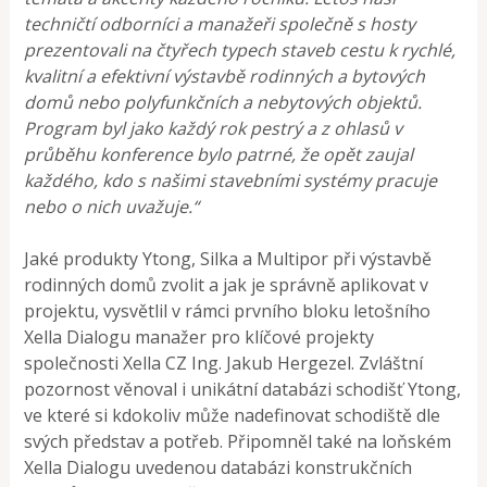
techničtí odborníci a manažeři společně s hosty
prezentovali na čtyřech typech staveb cestu k rychlé,
kvalitní a efektivní výstavbě rodinných a bytových
domů nebo polyfunkčních a nebytových objektů.
Program byl jako každý rok pestrý a z ohlasů v
průběhu konference bylo patrné, že opět zaujal
každého, kdo s našimi stavebními systémy pracuje
nebo o nich uvažuje.“
Jaké produkty Ytong, Silka a Multipor při výstavbě
rodinných domů zvolit a jak je správně aplikovat v
projektu, vysvětlil v rámci prvního bloku letošního
Xella Dialogu manažer pro klíčové projekty
společnosti Xella CZ Ing. Jakub Hergezel. Zvláštní
pozornost věnoval i unikátní databázi schodišť Ytong,
ve které si kdokoliv může nadefinovat schodiště dle
svých představ a potřeb. Připomněl také na loňském
Xella Dialogu uvedenou databázi konstrukčních