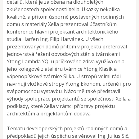
detailů, která je založena na dlouholetých
zkušenostech společnosti Xella. Ukázky několika
kvalitně, a přitom úsporně postavených rodinných
domů s materiály Xella prezentoval účastníkům
konference hlavní projektant architektonického
studia Harfen Ing. Filip Harvánek. U všech
prezentovaných domů přitom v projektu preferoval
jednovrstvá řešení obvodových stěn s tvárnicemi
Ytong Lambda YQ, u příčkového zdiva využívá on a
jeho kolegové z ateliéru tvárnice Ytong Klasik a
vápenopískové tvárnice Silka. U stropů velmi rádi
navrhují vložkové stropy Ytong Ekonom, určené i pro
svépomocnou výstavbu. Názorně také představil
výhody spolupráce projektantů se společností Xella a
podklady, které Xella v rámci přípravy projektu
architektům a projektantům dodává.
Tématu developerských projektů rodinných domů a
předpokladů jejich úspěchu se věnoval Ing. Julius Sič,