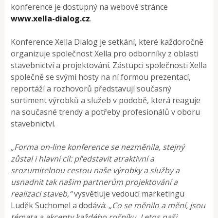
konference je dostupný na webové stránce
www.xella-dialog.cz
.
Konference Xella Dialog je setkání, které každoročně
organizuje společnost Xella pro odborníky z oblasti
stavebnictví a projektování. Zástupci společnosti Xella
společně se svými hosty na ní formou prezentací,
reportáží a rozhovorů představují současný
sortiment výrobků a služeb v podobě, která reaguje
na současné trendy a potřeby profesionálů v oboru
stavebnictví.
„Forma on-line konference se nezměnila, stejný
zůstal i hlavní cíl: představit atraktivní a
srozumitelnou cestou naše výrobky a služby a
usnadnit tak našim partnerům projektování a
realizaci staveb,“
vysvětluje vedoucí marketingu
Luděk Suchomel a dodává:
„Co se měnilo a mění, jsou
témata a akcenty každého ročníku. Letos naši