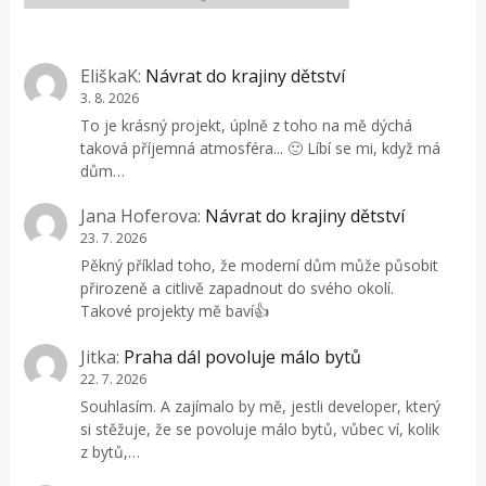
EliškaK
:
Návrat do krajiny dětství
3. 8. 2026
To je krásný projekt, úplně z toho na mě dýchá
taková příjemná atmosféra... 🙂 Líbí se mi, když má
dům…
Jana Hoferova
:
Návrat do krajiny dětství
23. 7. 2026
Pěkný příklad toho, že moderní dům může působit
přirozeně a citlivě zapadnout do svého okolí.
Takové projekty mě baví👍
Jitka
:
Praha dál povoluje málo bytů
22. 7. 2026
Souhlasím. A zajímalo by mě, jestli developer, který
si stěžuje, že se povoluje málo bytů, vůbec ví, kolik
z bytů,…