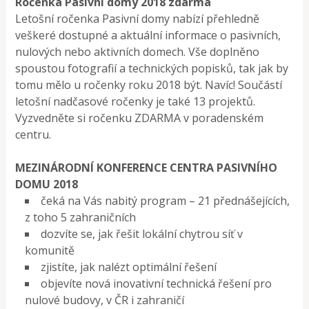
Ročenka Pasivní domy 2018 zdarma
Letošní ročenka Pasivní domy nabízí přehledně
veškeré dostupné a aktuální informace o pasivních,
nulových nebo aktivních domech. Vše doplněno
spoustou fotografií a technických popisků, tak jak by
tomu mělo u ročenky roku 2018 být. Navíc! Součástí
letošní nadčasové ročenky je také 13 projektů.
Vyzvedněte si ročenku ZDARMA v poradenském
centru.
MEZINÁRODNÍ KONFERENCE CENTRA PASIVNÍHO
DOMU 2018
čeká na Vás nabitý program – 21 přednášejících,
z toho 5 zahraničních
dozvíte se, jak řešit lokální chytrou síť v
komunitě
zjistíte, jak nalézt optimální řešení
objevíte nová inovativní technická řešení pro
nulové budovy, v ČR i zahraničí