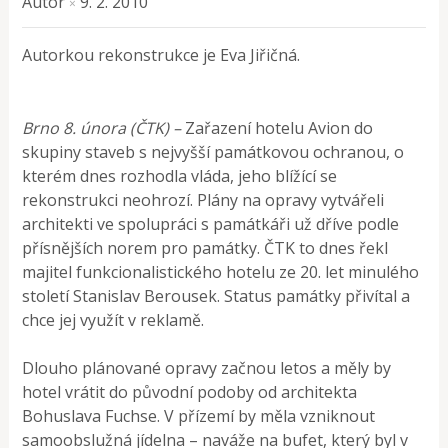
Autor
9. 2. 2010
×
Autorkou rekonstrukce je Eva Jiřičná.
Brno 8. února (ČTK) –
Zařazení hotelu Avion do
skupiny staveb s nejvyšší památkovou ochranou, o
kterém dnes rozhodla vláda, jeho blížící se
rekonstrukci neohrozí. Plány na opravy vytvářeli
architekti ve spolupráci s památkáři už dříve podle
přísnějších norem pro památky. ČTK to dnes řekl
majitel funkcionalistického hotelu ze 20. let minulého
století Stanislav Berousek. Status památky přivítal a
chce jej využít v reklamě.
Dlouho plánované opravy začnou letos a měly by
hotel vrátit do původní podoby od architekta
Bohuslava Fuchse. V přízemí by měla vzniknout
samoobslužná jídelna – naváže na bufet, který byl v