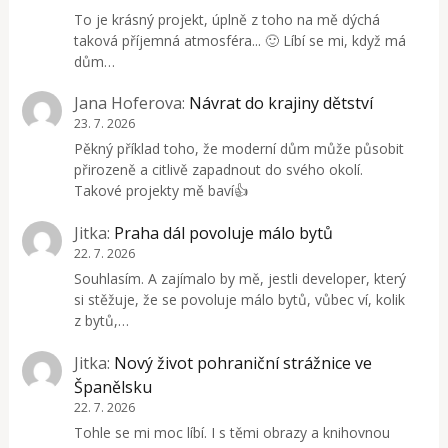
To je krásný projekt, úplně z toho na mě dýchá
taková příjemná atmosféra... 🙂 Líbí se mi, když má
dům…
Jana Hoferova
:
Návrat do krajiny dětství
23. 7. 2026
Pěkný příklad toho, že moderní dům může působit
přirozeně a citlivě zapadnout do svého okolí.
Takové projekty mě baví👍
Jitka
:
Praha dál povoluje málo bytů
22. 7. 2026
Souhlasím. A zajímalo by mě, jestli developer, který
si stěžuje, že se povoluje málo bytů, vůbec ví, kolik
z bytů,…
Jitka
:
Nový život pohraniční strážnice ve
Španělsku
22. 7. 2026
Tohle se mi moc líbí. I s těmi obrazy a knihovnou