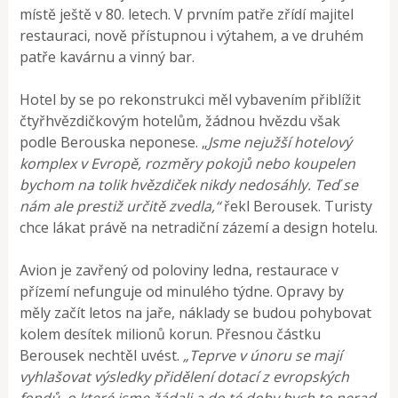
místě ještě v 80. letech. V prvním patře zřídí majitel
restauraci, nově přístupnou i výtahem, a ve druhém
patře kavárnu a vinný bar.
Hotel by se po rekonstrukci měl vybavením přiblížit
čtyřhvězdičkovým hotelům, žádnou hvězdu však
podle Berouska neponese. „
Jsme nejužší hotelový
komplex v Evropě, rozměry pokojů nebo koupelen
bychom na tolik hvězdiček nikdy nedosáhly. Teď se
nám ale prestiž určitě zvedla,“
řekl Berousek. Turisty
chce lákat právě na netradiční zázemí a design hotelu.
Avion je zavřený od poloviny ledna, restaurace v
přízemí nefunguje od minulého týdne. Opravy by
měly začít letos na jaře, náklady se budou pohybovat
kolem desítek milionů korun. Přesnou částku
Berousek nechtěl uvést.
„Teprve v únoru se mají
vyhlašovat výsledky přidělení dotací z evropských
fondů, o které jsme žádali a do té doby bych to nerad