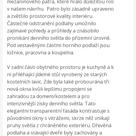
mezaninového patra, které hrálo důležitou roli
v našem návrhu. Patro bylo zásadně upraveno
a zvětšilo prostorové kvality interiéru.
Částečné odstranění podlahy umožnilo
zajímavé pohledy a průhledy a znásobilo
pronikání denního světla do přízemní úrovně.
Pod vestavěnými částmi horního podlaží jsou
ložnice, pracovna a koupelna.
V zadní části obytného prostoru je kuchyně a k
ní přiléhající jídelné stůl vyrobený ze starých
kostelních lavic. Zde byla také probourána tři
nová okna kvůli lepšímu propojení se
zahradou za domem/kostelem a pro
intenzivnější zisky denního světla. Tato
elegantní transparentní fasáda kontrastuje s
původními okny s vitrážemi, skrze něž vnikají
pruhy světla z chráněného exteriéru. Dřevěná
podlaha a stávající dveře byly zachovány a