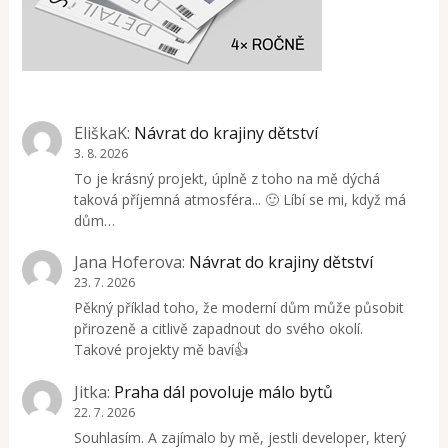
EliškaK
:
Návrat do krajiny dětství
3. 8. 2026
To je krásný projekt, úplně z toho na mě dýchá
taková příjemná atmosféra... 🙂 Líbí se mi, když má
dům…
Jana Hoferova
:
Návrat do krajiny dětství
23. 7. 2026
Pěkný příklad toho, že moderní dům může působit
přirozeně a citlivě zapadnout do svého okolí.
Takové projekty mě baví👍
Jitka
:
Praha dál povoluje málo bytů
22. 7. 2026
Souhlasím. A zajímalo by mě, jestli developer, který