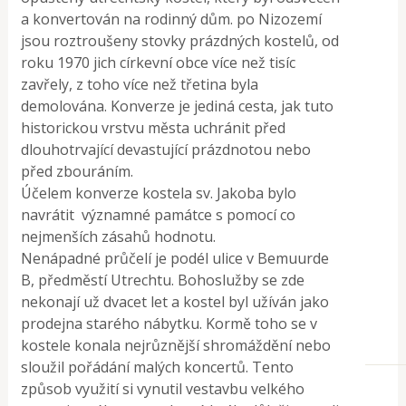
a konvertován na rodinný dům. po Nizozemí
jsou roztroušeny stovky prázdných kostelů, od
roku 1970 jich církevní obce více než tisíc
zavřely, z toho více než třetina byla
demolována. Konverze je jediná cesta, jak tuto
historickou vrstvu města uchránit před
dlouhotrvající devastující prázdnotou nebo
před zbouráním.
Účelem konverze kostela sv. Jakoba bylo
navrátit významné památce s pomocí co
nejmenších zásahů hodnotu.
Nenápadné průčelí je podél ulice v Bemuurde
B, předměstí Utrechtu. Bohoslužby se zde
nekonají už dvacet let a kostel byl užíván jako
prodejna starého nábytku. Kormě toho se v
kostele konala nejrůznější shromáždění nebo
sloužil pořádání malých koncertů. Tento
způsob využití si vynutil vestavbu velkého