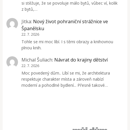
si stěžuje, že se povoluje málo bytů, vůbec ví, kolik
z bytů,…
Jitka
:
Nový život pohraniční strážnice ve
Španělsku
22. 7. 2026
Tohle se mi moc líbí. I s těmi obrazy a knihovnou
plnou knih.
Michal Šuliach
:
Návrat do krajiny dětství
22. 7. 2026
Moc povedený dům.. Líbí se mi, že architektura
respektuje charakter místa a zároveň nabízí
moderní a pohodlné bydlení... Přesně takové…