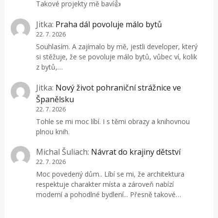
Takové projekty mě baví👍
Jitka
:
Praha dál povoluje málo bytů
22. 7. 2026
Souhlasím. A zajímalo by mě, jestli developer, který
si stěžuje, že se povoluje málo bytů, vůbec ví, kolik
z bytů,…
Jitka
:
Nový život pohraniční strážnice ve
Španělsku
22. 7. 2026
Tohle se mi moc líbí. I s těmi obrazy a knihovnou
plnou knih.
Michal Šuliach
:
Návrat do krajiny dětství
22. 7. 2026
Moc povedený dům.. Líbí se mi, že architektura
respektuje charakter místa a zároveň nabízí
moderní a pohodlné bydlení... Přesně takové…