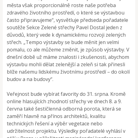
města však proporcionálně roste naše potřeba
zdravého životního prostředí, o které se výstavbou
často připravujeme“, vysvětluje předseda pořadatele
soutěže Sekce Zelené střechy Pavel Dostal jeden z
důvodů, který vede k dynamickému rozvoji zelených
střech. „Tempo výstavby se bude měnit jen velmi
pomalu, co ale můžeme změnit, je způsob výstavby. V
dnešní době už máme znalosti i zkušenosti, abychom
výstavbu mohli dělat zelenější a zeleň si tak přinesli
blíže našemu lidskému životnímu prostředí – do okolí
budov a na budovy“.
Veřejnost bude vybírat favority do 31. srpna. Kromě
online hlasujících zhodnotí střechy ve dnech 8. a 9.
června také šestičlenná odborná porota, která se
zaměří hlavně na přínos architektů, kvalitu
technických řešení a výběr vegetace nebo
udržitelnost projektu. Výsledky pořadatelé vyhlásí v