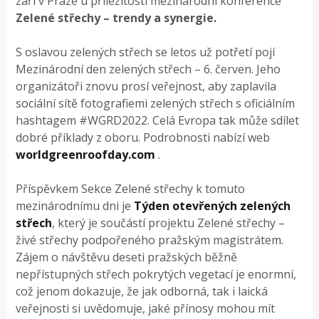
září v Praze u příležitosti mezinárodní konference
Zelené střechy – trendy a synergie.
S oslavou zelených střech se letos už potřetí pojí
Mezinárodní den zelených střech – 6. červen. Jeho
organizátoři znovu prosí veřejnost, aby zaplavila
sociální sítě fotografiemi zelených střech s oficiálním
hashtagem #WGRD2022. Celá Evropa tak může sdílet
dobré příklady z oboru. Podrobnosti nabízí web
worldgreenroofday.com
.
Příspěvkem Sekce Zelené střechy k tomuto
mezinárodnímu dni je
Týden otevřených zelených
střech
, který je součástí projektu Zelené střechy –
živé střechy podpořeného pražským magistrátem.
Zájem o návštěvu deseti pražských běžně
nepřístupných střech pokrytých vegetací je enormní,
což jenom dokazuje, že jak odborná, tak i laická
veřejnosti si uvědomuje, jaké přínosy mohou mít