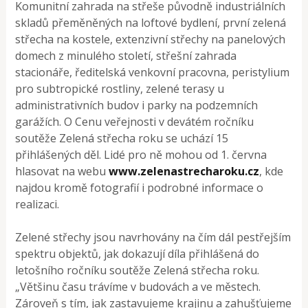
Komunitní zahrada na střeše původně industriálních
skladů přeměněných na loftové bydlení, první zelená
střecha na kostele, extenzivní střechy na panelových
domech z minulého století, střešní zahrada
stacionáře, ředitelská venkovní pracovna, peristylium
pro subtropické rostliny, zelené terasy u
administrativních budov i parky na podzemních
garážích. O Cenu veřejnosti v devátém ročníku
soutěže Zelená střecha roku se uchází 15
přihlášených děl. Lidé pro ně mohou od 1. června
hlasovat na webu
www.zelenastrecharoku.cz
, kde
najdou kromě fotografií i podrobné informace o
realizaci.
Zelené střechy jsou navrhovány na čím dál pestřejším
spektru objektů, jak dokazují díla přihlášená do
letošního ročníku soutěže Zelená střecha roku.
„Většinu času trávíme v budovách a ve městech.
Zároveň s tím, jak zastavujeme krajinu a zahušťujeme