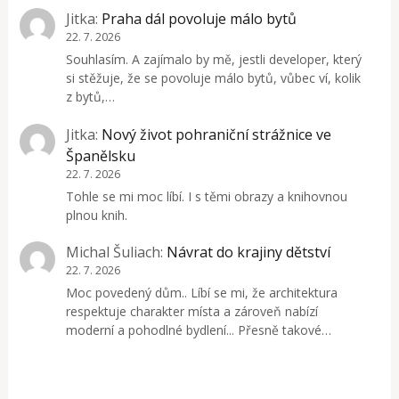
Jitka
:
Praha dál povoluje málo bytů
22. 7. 2026
Souhlasím. A zajímalo by mě, jestli developer, který
si stěžuje, že se povoluje málo bytů, vůbec ví, kolik
z bytů,…
Jitka
:
Nový život pohraniční strážnice ve
Španělsku
22. 7. 2026
Tohle se mi moc líbí. I s těmi obrazy a knihovnou
plnou knih.
Michal Šuliach
:
Návrat do krajiny dětství
22. 7. 2026
Moc povedený dům.. Líbí se mi, že architektura
respektuje charakter místa a zároveň nabízí
moderní a pohodlné bydlení... Přesně takové…