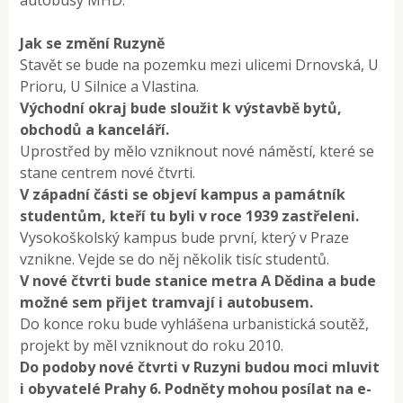
Jak se změní Ruzyně
Stavět se bude na pozemku mezi ulicemi Drnovská, U
Prioru, U Silnice a Vlastina.
Východní okraj bude sloužit k výstavbě bytů,
obchodů a kanceláří.
Uprostřed by mělo vzniknout nové náměstí, které se
stane centrem nové čtvrti.
V západní části se objeví kampus a památník
studentům, kteří tu byli v roce 1939 zastřeleni.
Vysokoškolský kampus bude první, který v Praze
vznikne. Vejde se do něj několik tisíc studentů.
V nové čtvrti bude stanice metra A Dědina a bude
možné sem přijet tramvají i autobusem.
Do konce roku bude vyhlášena urbanistická soutěž,
projekt by měl vzniknout do roku 2010.
Do podoby nové čtvrti v Ruzyni budou moci mluvit
i obyvatelé Prahy 6. Podněty mohou posílat na e-