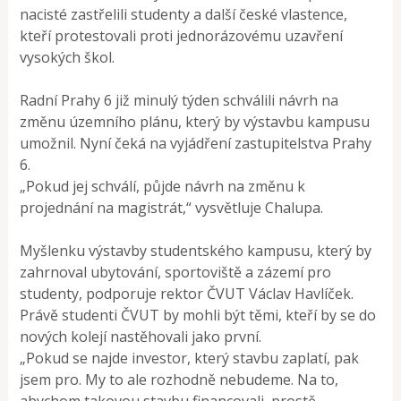
nacisté zastřelili studenty a další české vlastence,
kteří protestovali proti jednorázovému uzavření
vysokých škol.
Radní Prahy 6 již minulý týden schválili návrh na
změnu územního plánu, který by výstavbu kampusu
umožnil. Nyní čeká na vyjádření zastupitelstva Prahy
6.
„Pokud jej schválí, půjde návrh na změnu k
projednání na magistrát,“ vysvětluje Chalupa.
Myšlenku výstavby studentského kampusu, který by
zahrnoval ubytování, sportoviště a zázemí pro
studenty, podporuje rektor ČVUT Václav Havlíček.
Právě studenti ČVUT by mohli být těmi, kteří by se do
nových kolejí nastěhovali jako první.
„Pokud se najde investor, který stavbu zaplatí, pak
jsem pro. My to ale rozhodně nebudeme. Na to,
abychom takovou stavbu financovali, prostě