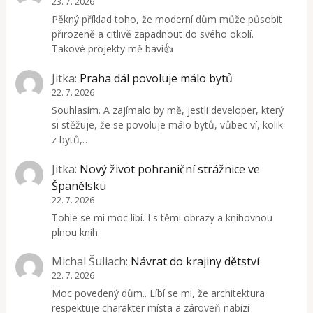
23. 7. 2026
Pěkný příklad toho, že moderní dům může působit
přirozeně a citlivě zapadnout do svého okolí.
Takové projekty mě baví👍
Jitka
:
Praha dál povoluje málo bytů
22. 7. 2026
Souhlasím. A zajímalo by mě, jestli developer, který
si stěžuje, že se povoluje málo bytů, vůbec ví, kolik
z bytů,…
Jitka
:
Nový život pohraniční strážnice ve
Španělsku
22. 7. 2026
Tohle se mi moc líbí. I s těmi obrazy a knihovnou
plnou knih.
Michal Šuliach
:
Návrat do krajiny dětství
22. 7. 2026
Moc povedený dům.. Líbí se mi, že architektura
respektuje charakter místa a zároveň nabízí