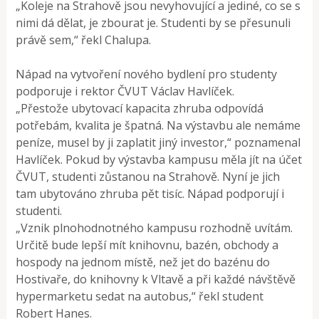
„Koleje na Strahově jsou nevyhovující a jediné, co se s
nimi dá dělat, je zbourat je. Studenti by se přesunuli
právě sem,“ řekl Chalupa.
Nápad na vytvoření nového bydlení pro studenty
podporuje i rektor ČVUT Václav Havlíček.
„Přestože ubytovací kapacita zhruba odpovídá
potřebám, kvalita je špatná. Na výstavbu ale nemáme
peníze, musel by ji zaplatit jiný investor,“ poznamenal
Havlíček. Pokud by výstavba kampusu měla jít na účet
ČVUT, studenti zůstanou na Strahově. Nyní je jich
tam ubytováno zhruba pět tisíc. Nápad podporují i
studenti.
„Vznik plnohodnotného kampusu rozhodně uvítám.
Určitě bude lepší mít knihovnu, bazén, obchody a
hospody na jednom místě, než jet do bazénu do
Hostivaře, do knihovny k Vltavě a při každé návštěvě
hypermarketu sedat na autobus,“ řekl student
Robert Hanes.