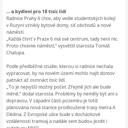
… a bydlení pro 18 tisíc lidí
Radnice Prahy 6 chce, aby vedle studentských kolejí
v Ruzyni vznikly bytové domy, síť obchodů a nové
náměstí.
„Každá čtvrť v Praze 6 má své centrum, tady není nic.
Proto chceme náměstí,“ vysvětlil starosta Tomáš
Chalupa.
Podle předběžné studie, kterou si radnice nechala
vypracovat, by na novém území mohlo najít domov
patnáct až osmnáct tisíc lidí.
„To je nejvyšší možný počet. Zřejmě jich ale bude
méně,“ dodal starosta. Problémy by neměly být ani s
dopravou. V západní části pozemku je totiž
plánována nová stanice prodloužené trasy metra A
Dědina. Z Evropské ulice bude v docházkové
vzdálenosti tramvaj a nadále sem budou jezdit i
autobusy MHD.