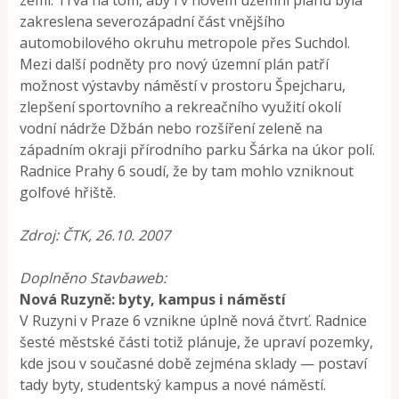
zakreslena severozápadní část vnějšího
automobilového okruhu metropole přes Suchdol.
Mezi další podněty pro nový územní plán patří
možnost výstavby náměstí v prostoru Špejcharu,
zlepšení sportovního a rekreačního využití okolí
vodní nádrže Džbán nebo rozšíření zeleně na
západním okraji přírodního parku Šárka na úkor polí.
Radnice Prahy 6 soudí, že by tam mohlo vzniknout
golfové hřiště.
Zdroj: ČTK, 26.10. 2007
Doplněno Stavbaweb:
Nová Ruzyně: byty, kampus i náměstí
V Ruzyni v Praze 6 vznikne úplně nová čtvrť. Radnice
šesté městské části totiž plánuje, že upraví pozemky,
kde jsou v současné době zejména sklady — postaví
tady byty, studentský kampus a nové náměstí.