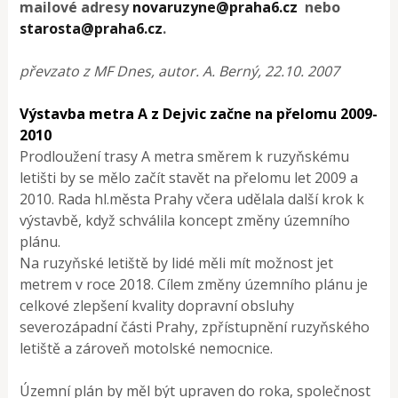
mailové adresy
novaruzyne@praha6.cz
nebo
starosta@praha6.cz
.
převzato z MF Dnes, autor. A. Berný, 22.10. 2007
Výstavba metra A z Dejvic začne na přelomu 2009-
2010
Prodloužení trasy A metra směrem k ruzyňskému
letišti by se mělo začít stavět na přelomu let 2009 a
2010. Rada hl.města Prahy včera udělala další krok k
výstavbě, když schválila koncept změny územního
plánu.
Na ruzyňské letiště by lidé měli mít možnost jet
metrem v roce 2018. Cílem změny územního plánu je
celkové zlepšení kvality dopravní obsluhy
severozápadní části Prahy, zpřístupnění ruzyňského
letiště a zároveň motolské nemocnice.
Územní plán by měl být upraven do roka, společnost