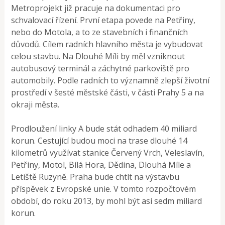
Metroprojekt již pracuje na dokumentaci pro
schvalovací řízení. První etapa povede na Petřiny,
nebo do Motola, a to ze stavebních i finančních
důvodů. Cílem radních hlavního města je vybudovat
celou stavbu. Na Dlouhé Míli by měl vzniknout
autobusový terminál a záchytné parkoviště pro
automobily. Podle radních to významně zlepší životní
prostředí v šesté městské části, v části Prahy 5 a na
okraji města.
Prodloužení linky A bude stát odhadem 40 miliard
korun. Cestující budou moci na trase dlouhé 14
kilometrů využívat stanice Červený Vrch, Veleslavín,
Petřiny, Motol, Bílá Hora, Dědina, Dlouhá Míle a
Letiště Ruzyně. Praha bude chtít na výstavbu
příspěvek z Evropské unie. V tomto rozpočtovém
období, do roku 2013, by mohl být asi sedm miliard
korun.