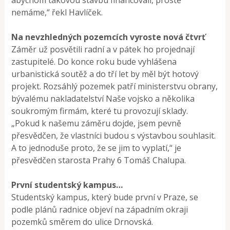
nemáme,“ řekl Havlíček.
Na nevzhledných pozemcích vyroste nová čtvrť
Záměr už posvětili radní a v pátek ho projednají
zastupitelé. Do konce roku bude vyhlášena
urbanistická soutěž a do tří let by měl být hotový
projekt. Rozsáhlý pozemek patří ministerstvu obrany,
bývalému nakladatelství Naše vojsko a několika
soukromým firmám, které tu provozují sklady.
„Pokud k našemu záměru dojde, jsem pevně
přesvědčen, že vlastníci budou s výstavbou souhlasit.
A to jednoduše proto, že se jim to vyplatí,“ je
přesvědčen starosta Prahy 6 Tomáš Chalupa.
První studentský kampus…
Studentský kampus, který bude první v Praze, se
podle plánů radnice objeví na západním okraji
pozemků směrem do ulice Drnovská.