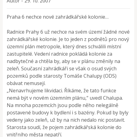
Autor
29. 10. 2007
×
Praha 6 nechce nové zahrádkářské kolonie…
Radnice Prahy 6 už nechce na svém území žádné nové
zahrádkářské kolonie. Je to jeden z podnětů pro nový
územní plán metropole, který dnes schválili místní
zastupitelé. Vedení radnice pokládá kolonie za
nadbytečné a chtěla by, aby se v plánu změnily na
zeleň. Současní zahrádkáři se však o osud svých
pozemků podle starosty Tomáše Chalupy (ODS)
obávat nemusejí.
„Nenavrhujeme likvidaci. Říkáme, že tato funkce
nemá být v novém územním plánu,“ uvedl Chalupa.
Na mnoha pozemcích jsou podle něho nelegálně
postavené budovy k bydlení i s bazény. Pokud by byly
vedeny jako zeleň, už by na nich nedalo nic postavit.
Starosta soudí, že pojem zahrádkářská kolonie do
vnitřního města nepatří.