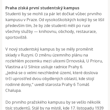
Praha získá první studentský kampus
Studenti by se mohli za pár let dočkat vůbec prvního
kampusu v Praze. Od vysokoškolských kolejí by se lišil
především tím, že by zde studenti měli po ruce
všechny služby — knihovnu, obchody, restaurace,
sportoviště.
V nový studentský kampus by se měly proměnit
sklady v Ruzyni. O změnu územního plánu na
rozlehlém pozemku mezi ulicemi Drnovská, U Prioru,
Vlastina a U Silnice usiluje radnice Prahy 6.
„Jedná se o velmi nevzhledné území, které doslova
trčí uprostřed dvou obydlených oblastí, kde stojí
rodinné domy,“ uvedl starosta Prahy 6 Tomáš
Chalupa.
Do prvního pražského kampusu by se vešlo několik
tisíc studentů. Stál by na místě, kde 17. listopadu 1939