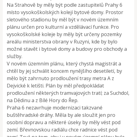
Na Strahově by měly být podle zastupitelů Prahy 6
místo vysokoškolských kolejí bytové domy. Prostor
sletového stadionu by měl být v novém územním
plánu určen pro kulturní a vzdělávací funkce. Pro
vysokoškolské koleje by měly být určeny pozemky
areálu ministerstva obrany v Ruzyni, kde by bylo
možné stavět i bytové domy a budovy pro obchody a
služby.
V novém územním plánu, který chystá magistrát a
chtěl by jej schválit koncem nynějšího desetiletí, by
mělo být zahrnuto prodloužení trasy metra A z
Dejvické k letišti. Plán by měl předpokládat
prodloužení některých tramvajových tratí; za Suchdol,
na Dědinu a z Bílé Hory do Řep.
Praha 6 nezavrhuje modernizaci takzvané
buštěhradské dráhy. Měla by ale sloužit jen pro
osobní dopravu a některé úseky by měly vést pod
zemí. Břevnovskou radiálu chce radnice vést pod
zemí. Trvá na tom, aby i v novém územní plánu byla