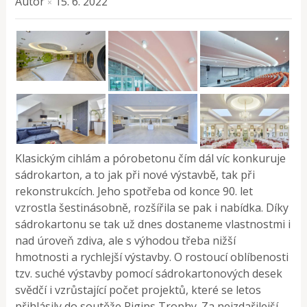
Autor
15. 6. 2022
×
Klasickým cihlám a pórobetonu čím dál víc konkuruje
sádrokarton, a to jak při nové výstavbě, tak při
rekonstrukcích. Jeho spotřeba od konce 90. let
vzrostla šestinásobně, rozšířila se pak i nabídka. Díky
sádrokartonu se tak už dnes dostaneme vlastnostmi i
nad úroveň zdiva, ale s výhodou třeba nižší
hmotnosti a rychlejší výstavby. O rostoucí oblíbenosti
tzv. suché výstavby pomocí sádrokartonových desek
svědčí i vzrůstající počet projektů, které se letos
přihlásily do soutěže Rigips Trophy. Za nejzdařilejší