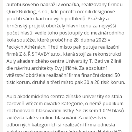
autobusového nádraží Zvonařka, realizovaný firmou
QuickBulding, s.r.o., kde porotci ocenili designové
použití sádrokartonových podhledů. Pražský a
brněnský projekt obdržely hlavní cenu za nejvyšší
počet hlasů, vedle toho postoupily do mezinárodního
kola soutěže, které proběhne 28. dubna 2023 v
řeckých Athénách. Třetí místo pak putuje realizační
firmě Z & Ř STAVBY s.r.o., která stojí za rekonstrukcí
Auly akademického centra Univerzity T. Bati ve Zlíně
dle návrhu architekty Evy Jiřičné. Za absolutní
vítězství obdržela realizační firma finanční dotaci 50
tisíc korun, druhé a třetí místo pak 30 a 20 tisíc korun.
Aula akademického centra zlínské univerzity se stala
zároveň vítězem divácké kategorie, o němž publikum
rozhodovalo hlasovacími lístky. Se ziskem 1 019 hlasů
zvítězila také v online hlasování. Za vítězství v
odborných kategoriích si realizační firma odnesla
palety vysokopevnostního sádrokartonu Habito H®.