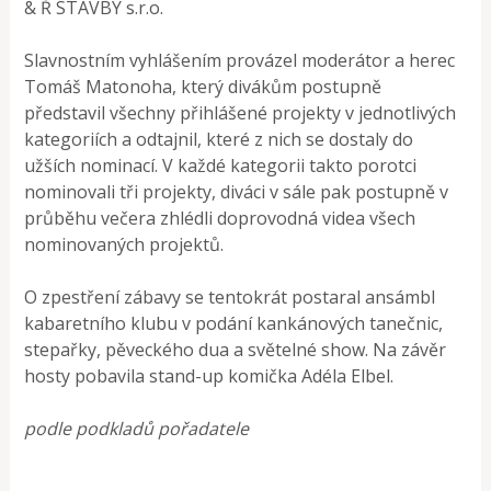
& Ř STAVBY s.r.o.
Slavnostním vyhlášením provázel moderátor a herec
Tomáš Matonoha, který divákům postupně
představil všechny přihlášené projekty v jednotlivých
kategoriích a odtajnil, které z nich se dostaly do
užších nominací. V každé kategorii takto porotci
nominovali tři projekty, diváci v sále pak postupně v
průběhu večera zhlédli doprovodná videa všech
nominovaných projektů.
O zpestření zábavy se tentokrát postaral ansámbl
kabaretního klubu v podání kankánových tanečnic,
stepařky, pěveckého dua a světelné show. Na závěr
hosty pobavila stand-up komička Adéla Elbel.
podle podkladů pořadatele