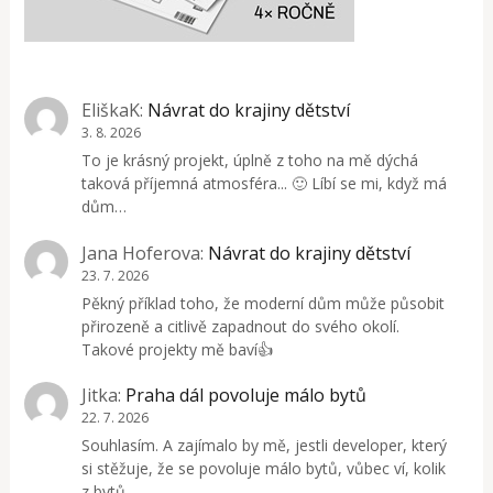
EliškaK
:
Návrat do krajiny dětství
3. 8. 2026
To je krásný projekt, úplně z toho na mě dýchá
taková příjemná atmosféra... 🙂 Líbí se mi, když má
dům…
Jana Hoferova
:
Návrat do krajiny dětství
23. 7. 2026
Pěkný příklad toho, že moderní dům může působit
přirozeně a citlivě zapadnout do svého okolí.
Takové projekty mě baví👍
Jitka
:
Praha dál povoluje málo bytů
22. 7. 2026
Souhlasím. A zajímalo by mě, jestli developer, který
si stěžuje, že se povoluje málo bytů, vůbec ví, kolik
z bytů,…