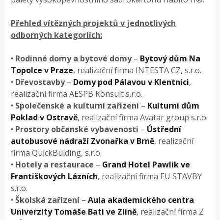
Přehled vítězných projektů v jednotlivých
odborných kategoriích:
•
Rodinné domy a bytové domy
–
Bytový dům Na
Topolce v Praze
, realizační firma INTESTA CZ, s.r.o.
•
Dřevostavby
–
Domy pod Pálavou v Klentnici
,
realizační firma AESPB Konsult s.r.o.
•
Společenské a kulturní zařízení
–
Kulturní dům
Poklad v Ostravě
, realizační firma Avatar group s.r.o.
•
Prostory občanské vybavenosti
–
Ústřední
autobusové nádraží Zvonařka v Brně
, realizační
firma QuickBulding, s.r.o.
•
Hotely a restaurace
–
Grand Hotel Pawlik ve
Františkových Lázních
, realizační firma EU STAVBY
s.r.o.
•
Školská
zařízení
–
Aula akademického centra
Univerzity Tomáše Bati ve Zlíně
, realizační firma Z