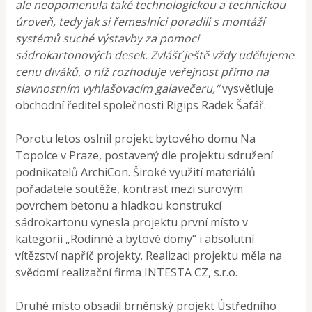
ale neopomenula také technologickou a technickou
úroveň, tedy jak si řemeslníci poradili s montáží
systémů suché výstavby za pomoci
sádrokartonových desek. Zvlášť ještě vždy udělujeme
cenu diváků, o níž rozhoduje veřejnost přímo na
slavnostním vyhlašovacím galavečeru,“
vysvětluje
obchodní ředitel společnosti Rigips Radek Šafář.
Porotu letos oslnil projekt bytového domu Na
Topolce v Praze, postavený dle projektu sdružení
podnikatelů ArchiCon. Široké využití materiálů
pořadatele soutěže, kontrast mezi surovým
povrchem betonu a hladkou konstrukcí
sádrokartonu vynesla projektu první místo v
kategorii „Rodinné a bytové domy“ i absolutní
vítězství napříč projekty. Realizaci projektu měla na
svědomí realizační firma INTESTA CZ, s.r.o.
Druhé místo obsadil brněnský projekt Ústředního