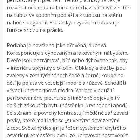
perforovaným plechem. Tento plechový svitek je
rozvinut odspodu nahoru a přechází střídavě ze stěn
na tubus ve spodním podlaží a z tubusu na stěnu
nahoře na galerii. Praktickým využitím tubusu je
funkce shozu na prádlo.
Podlaha je navržena jako dřevěná, dubová.
Koresponduje s dýhovaným a lakovaným nábytkem.
Dveře jsou bezrámové, bílé nebo dýhované tak, aby
v interiéru splynuly s okolím. Obklady a dlažby jsou
zvoleny v zemitých tónech šedé a černé, koupelna
dětí je pojata ve veselejší modré a růžové. Schodišti
vévodí ultramarínová modrá. Variace v použití
perforovaného plechu se přiměřeně objevuje i v
dalších zákoutích bytu (nástěnka, kryt topení apod.).
Se stěnami a povrchy kontrastují měděné zařizovací
prvky, které mají ladit se „suvenýry“ dovezenými
z cest. Světelný design je řešen systémem chytrého
osvětlení. Atmosféru bytu lze upravovat nastavením