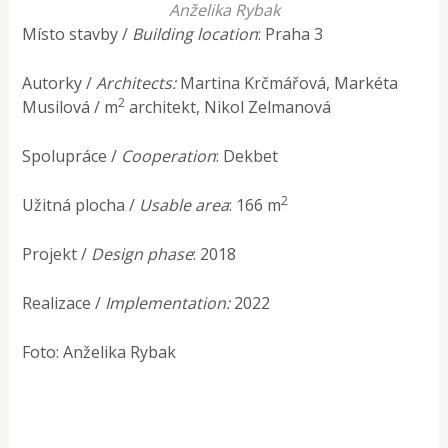
Anželika Rybak
Místo stavby /
Building location
: Praha 3
Autorky /
Architects:
Martina Krčmářová, Markéta
2
Musilová / m
architekt, Nikol Zelmanová
Spolupráce /
Cooperation
: Dekbet
2
Užitná plocha /
Usable area
: 166 m
Projekt /
Design phase
: 2018
Realizace /
Implementation:
2022
Foto: Anželika Rybak