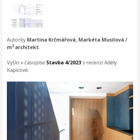
Autorky
Martina Krčmářová, Markéta Musilová /
2
m
architekt
.
Vyšlo v časopise
Stavba 4/2023
s recenzí Adély
Kapicové.