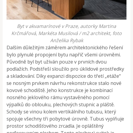
Byt v akvamarínové v Praze, autorky Martina
Krčmářová, Markéta Musilová / m2 architekt, foto
Anželika Rybak
Dalším důležitým záměrem architektonického řešení
bylo plynulé propojení bytu napříč všemi úrovněmi.
Původně byl byt užíván pouze v prvních dvou
podlažích. Podstřeší sloužilo pro úklidové prostředky
a skladování. Díky expanzi dispozice do třetí „etáže“
se nosným prvkem návrhu rekonstrukce stalo nové
kovové schodiště. Jeho konstrukce je kombinací
nosného jeklového rámu vystavěného pomocí
výpalků do oblouku, plechových stupnic a pláště.
Schody se vinou kolem vertikálního tubusu, který
spojuje všechny tři pobytové úrovně. Tubus vyplňuje
prostor schodišťového zrcadla. Je opláštěný