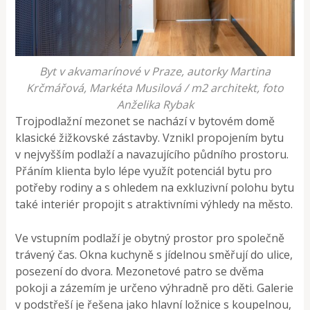
Byt v akvamarínové v Praze, autorky Martina
Krčmářová, Markéta Musilová / m2 architekt, foto
Anželika Rybak
Trojpodlažní mezonet se nachází v bytovém domě
klasické žižkovské zástavby. Vznikl propojením bytu
v nejvyšším podlaží a navazujícího půdního prostoru.
Přáním klienta bylo lépe využít potenciál bytu pro
potřeby rodiny a s ohledem na exkluzivní polohu bytu
také interiér propojit s atraktivními výhledy na město.
Ve vstupním podlaží je obytný prostor pro společně
trávený čas. Okna kuchyně s jídelnou směřují do ulice,
posezení do dvora. Mezonetové patro se dvěma
pokoji a zázemím je určeno výhradně pro děti. Galerie
v podstřeší je řešena jako hlavní ložnice s koupelnou,