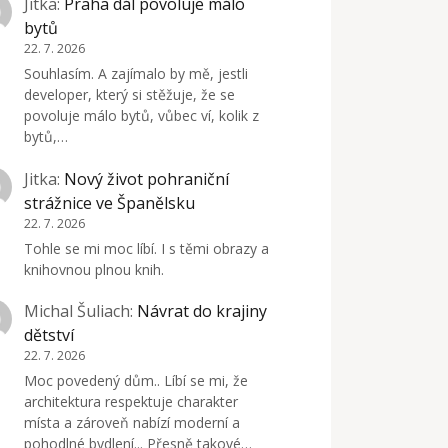
Jitka
:
Praha dál povoluje málo
bytů
22. 7. 2026
Souhlasím. A zajímalo by mě, jestli
developer, který si stěžuje, že se
povoluje málo bytů, vůbec ví, kolik z
bytů,…
Jitka
:
Nový život pohraniční
strážnice ve Španělsku
22. 7. 2026
Tohle se mi moc líbí. I s těmi obrazy a
knihovnou plnou knih.
Michal Šuliach
:
Návrat do krajiny
dětství
22. 7. 2026
Moc povedený dům.. Líbí se mi, že
architektura respektuje charakter
místa a zároveň nabízí moderní a
pohodlné bydlení... Přesně takové…