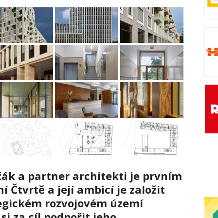
ák a partner architekti je prvním
 Čtvrtě a její ambicí je založit
tegickém rozvojovém území
i za cíl podpořit jeho