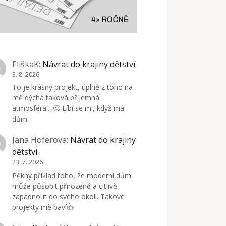
EliškaK
:
Návrat do krajiny dětství
3. 8. 2026
To je krásný projekt, úplně z toho na
mě dýchá taková příjemná
atmosféra... 🙂 Líbí se mi, když má
dům…
Jana Hoferova
:
Návrat do krajiny
dětství
23. 7. 2026
Pěkný příklad toho, že moderní dům
může působit přirozeně a citlivě
zapadnout do svého okolí. Takové
projekty mě baví👍