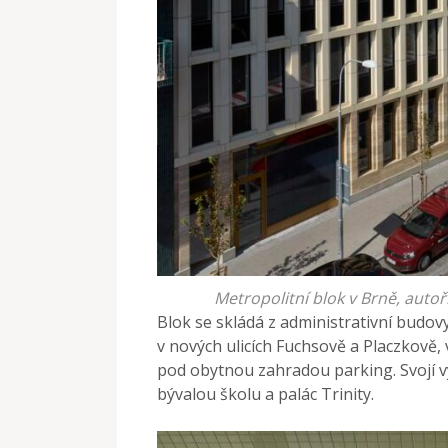
Metropolitní blok v Brně, autoři
Blok se skládá z administrativní budovy 
v nových ulicích Fuchsově a Placzkově,
pod obytnou zahradou parking. Svojí v
bývalou školu a palác Trinity.