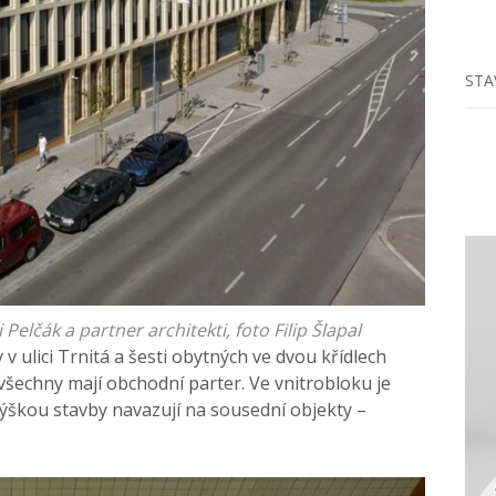
STA
 Pelčák a partner architekti, foto Filip Šlapal
v ulici Trnitá a šesti obytných ve dvou křídlech
 všechny mají obchodní parter. Ve vnitrobloku je
ýškou stavby navazují na sousední objekty –