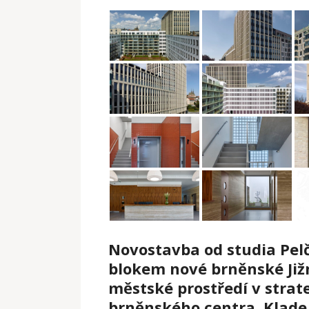
Novostavba od studia Pelč
blokem nové brněnské Jižní
městské prostředí v stra
brněnského centra. Klade s