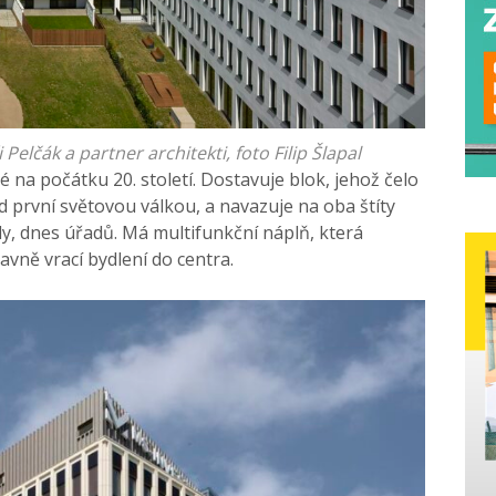
 Pelčák a partner architekti, foto Filip Šlapal
é na počátku 20. století. Dostavuje blok, jehož čelo
 první světovou válkou, a navazuje na oba štíty
y, dnes úřadů. Má multifunkční náplň, která
lavně vrací bydlení do centra.