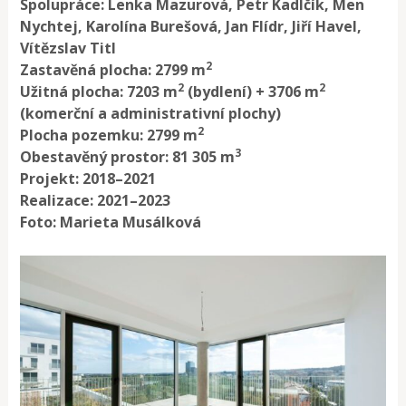
Spolupráce: Lenka Mazurová, Petr Kadlčík, Men
Nychtej, Karolína Burešová, Jan Flídr, Jiří Havel,
Vítězslav Titl
2
Zastavěná plocha: 2799 m
2
2
Užitná plocha: 7203 m
(bydlení) + 3706 m
(komerční a administrativní plochy)
2
Plocha pozemku: 2799 m
3
Obestavěný prostor: 81 305 m
Projekt: 2018–2021
Realizace: 2021–2023
Foto: Marieta Musálková