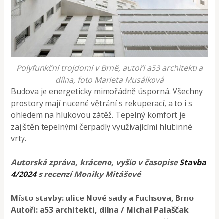
Polyfunkční trojdomí v Brně, autoři a53 architekti a
dílna, foto Marieta Musálková
Budova je energeticky mimořádně úsporná. Všechny
prostory mají nucené větrání s rekuperací, a to i s
ohledem na hlukovou zátěž. Tepelný komfort je
zajištěn tepelnými čerpadly využívajícími hlubinné
vrty.
Autorská zpráva, kráceno, vyšlo v časopise
Stavba
4/2024
s recenzí Moniky Mitášové
Místo stavby: ulice Nové sady a Fuchsova, Brno
Autoři: a53 architekti, dílna / Michal Palaščak