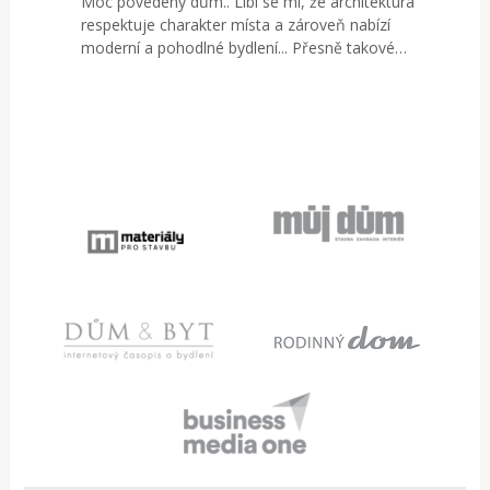
Moc povedený dům.. Líbí se mi, že architektura
respektuje charakter místa a zároveň nabízí
moderní a pohodlné bydlení... Přesně takové…