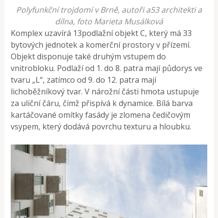
Polyfunkční trojdomí v Brně, autoři a53 architekti a
dílna, foto Marieta Musálková
Komplex uzavírá 13podlažní objekt C, který má 33
bytových jednotek a komerční prostory v přízemí.
Objekt disponuje také druhým vstupem do
vnitrobloku. Podlaží od 1. do 8. patra mají půdorys ve
tvaru „L“, zatímco od 9. do 12. patra mají
lichoběžníkový tvar. V nárožní části hmota ustupuje
za uliční čáru, čímž přispívá k dynamice. Bílá barva
kartáčované omítky fasády je zlomena čedičovým
vsypem, který dodává povrchu texturu a hloubku.