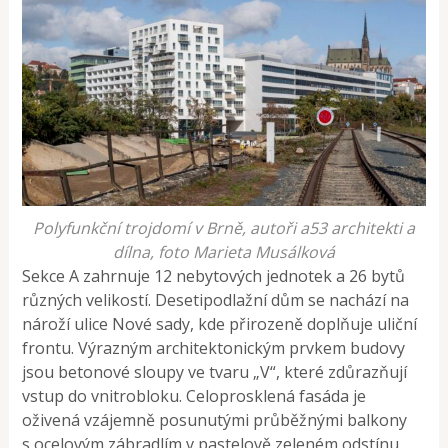
Polyfunkční trojdomí v Brně, autoři a53 architekti a
dílna, foto Marieta Musálková
Sekce A zahrnuje 12 nebytových jednotek a 26 bytů
různých velikostí. Desetipodlažní dům se nachází na
nároží ulice Nové sady, kde přirozeně doplňuje uliční
frontu. Výrazným architektonickým prvkem budovy
jsou betonové sloupy ve tvaru „V“, které zdůrazňují
vstup do vnitrobloku. Celoprosklená fasáda je
oživená vzájemně posunutými průběžnými balkony
s ocelovým zábradlím v pastelově zeleném odstínu.