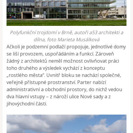
Polyfunkční trojdomí v Brně, autoři a53 architekti a
dílna, foto Marieta Musálková
Ačkoli je podzemní podlaží propojuje, jednotlivé domy
se liší provozem, uspořádáním a funkcí. Zároveň
žádný z architektů neměl možnost ovlivňovat práci
toho druhého a výsledek vychází z konceptu
„rostlého města“. Uvnitř bloku se nachází společné,
veřejně přístupné prostranství. Parter nabízí
administrativní a obchodní prostory, do nichž vedou
dva hlavní vstupy – z nároží ulice Nové sady a z
jihovýchodní části.