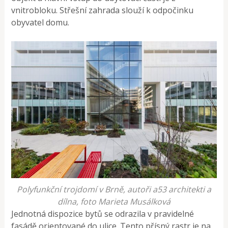
vnitrobloku. Střešní zahrada slouží k odpočinku
obyvatel domu.
Polyfunkční trojdomí v Brně, autoři a53 architekti a
dílna, foto Marieta Musálková
Jednotná dispozice bytů se odrazila v pravidelné
fasádě orientované do ulice. Tento přísný rastr je na