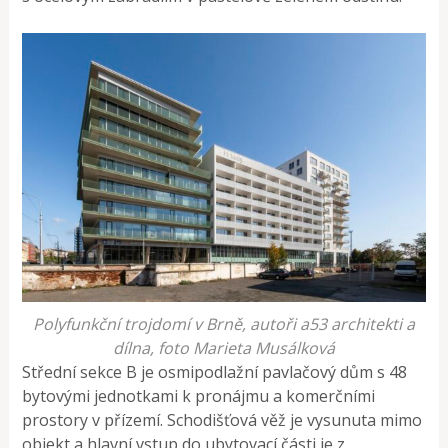
Polyfunkční trojdomí v Brně, autoři a53 architekti a
dílna, foto Marieta Musálková
Střední sekce B je osmipodlažní pavlačový dům s 48
bytovými jednotkami k pronájmu a komerčními
prostory v přízemí. Schodišťová věž je vysunuta mimo
objekt a hlavní vstup do ubytovací části je z