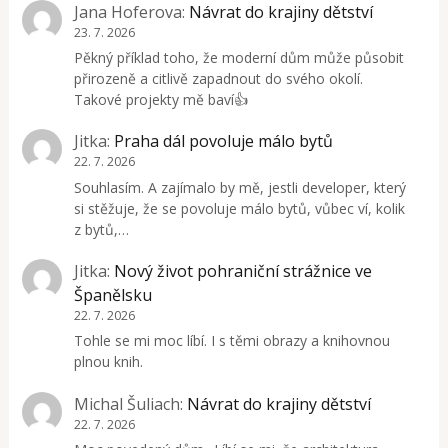
Jana Hoferova
:
Návrat do krajiny dětství
23. 7. 2026
Pěkný příklad toho, že moderní dům může působit
přirozeně a citlivě zapadnout do svého okolí.
Takové projekty mě baví👍
Jitka
:
Praha dál povoluje málo bytů
22. 7. 2026
Souhlasím. A zajímalo by mě, jestli developer, který
si stěžuje, že se povoluje málo bytů, vůbec ví, kolik
z bytů,…
Jitka
:
Nový život pohraniční strážnice ve
Španělsku
22. 7. 2026
Tohle se mi moc líbí. I s těmi obrazy a knihovnou
plnou knih.
Michal Šuliach
:
Návrat do krajiny dětství
22. 7. 2026