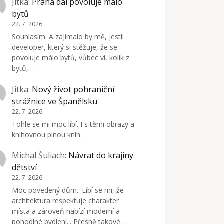
Jitka
:
Praha dál povoluje málo
bytů
22. 7. 2026
Souhlasím. A zajímalo by mě, jestli
developer, který si stěžuje, že se
povoluje málo bytů, vůbec ví, kolik z
bytů,…
Jitka
:
Nový život pohraniční
strážnice ve Španělsku
22. 7. 2026
Tohle se mi moc líbí. I s těmi obrazy a
knihovnou plnou knih.
Michal Šuliach
:
Návrat do krajiny
dětství
22. 7. 2026
Moc povedený dům.. Líbí se mi, že
architektura respektuje charakter
místa a zároveň nabízí moderní a
pohodlné bydlení... Přesně takové…