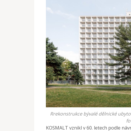
Rrekonstrukce bývalé dělnické ubyto
fo
KOSMALT vznikl v 60. letech podle náv