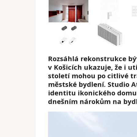
Rozsáhlá rekonstrukce b
v Košicích ukazuje, že i ut
století mohou po citlivé 
městské bydlení. Studio A
identitu ikonického domu 
dnešním nárokům na bydl