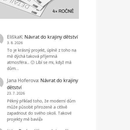
EliškaK
:
Návrat do krajiny dětství
3. 8. 2026
To je krásný projekt, úplně z toho na
mě dýchá taková příjemná
atmosféra... 🙂 Líbí se mi, když má
dům…
Jana Hoferova
:
Návrat do krajiny
dětství
23. 7. 2026
Pěkný příklad toho, že moderní dům
může působit přirozeně a citlivě
zapadnout do svého okolí. Takové
projekty mě baví👍