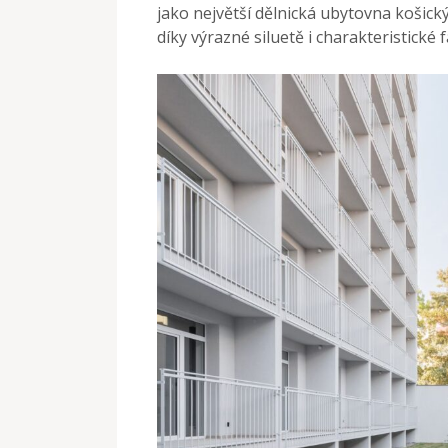
jako největší dělnická ubytovna košický
díky výrazné siluetě i charakteristické