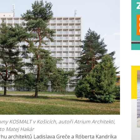
vny KOSMALT v Košicích, autoři Atrium Architekti,
to Matej Hakár
rhu architektů Ladislava Greče a Róberta Kandríka