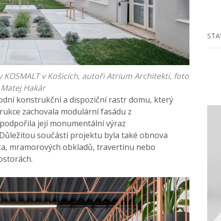
STA
 KOSMALT v Košicích, autoři Atrium Architekti, foto
Matej Hakár
odní konstrukční a dispoziční rastr domu, který
rukce zachovala modulární fasádu z
podpořila její monumentální výraz
ůležitou součástí projektu byla také obnova
zza, mramorových obkladů, travertinu nebo
ostorách.