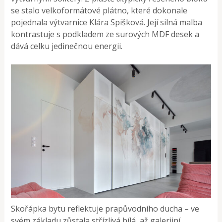
se stalo velkoformátové plátno, které dokonale
pojednala výtvarnice Klára Spišková. Její silná malba
kontrastuje s podkladem ze surových MDF desek a
dává celku jedinečnou energii.
Skořápka bytu reflektuje prapůvodního ducha – ve
svém základu zůstala střízlivá bílá, až galerijní.