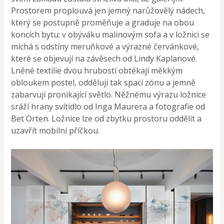
Prostorem proplouvá jen jemný narůžovělý nádech,
který se postupně proměňuje a graduje na obou
koncích bytu: v obýváku malinovým sofa a v ložnici se
míchá s odstíny meruňkové a výrazné červánkové,
které se objevují na závěsech od Lindy Kaplanové.
Lněné textilie dvou hrubostí obtékají měkkým
obloukem postel, oddělují tak spací zónu a jemně
zabarvují pronikající světlo. Něžnému výrazu ložnice
sráží hrany svítidlo od Inga Maurera a fotografie od
Bet Orten. Ložnice lze od zbytku prostoru oddělit a
uzavřít mobilní příčkou.