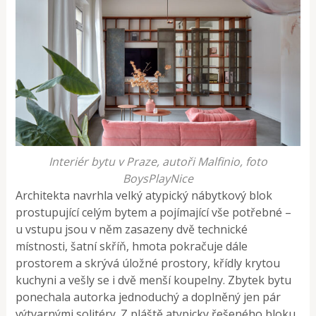
Interiér bytu v Praze, autoři Malfinio, foto
BoysPlayNice
Architekta navrhla velký atypický nábytkový blok
prostupující celým bytem a pojímající vše potřebné –
u vstupu jsou v něm zasazeny dvě technické
místnosti, šatní skříň, hmota pokračuje dále
prostorem a skrývá úložné prostory, křídly krytou
kuchyni a vešly se i dvě menší koupelny. Zbytek bytu
ponechala autorka jednoduchý a doplněný jen pár
výtvarnými solitéry. Z pláště atypicky řešeného bloku