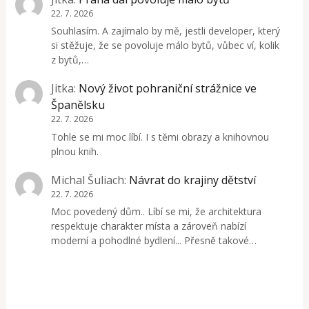
22. 7. 2026
Souhlasím. A zajímalo by mě, jestli developer, který
si stěžuje, že se povoluje málo bytů, vůbec ví, kolik
z bytů,…
Jitka
:
Nový život pohraniční strážnice ve
Španělsku
22. 7. 2026
Tohle se mi moc líbí. I s těmi obrazy a knihovnou
plnou knih.
Michal Šuliach
:
Návrat do krajiny dětství
22. 7. 2026
Moc povedený dům.. Líbí se mi, že architektura
respektuje charakter místa a zároveň nabízí
moderní a pohodlné bydlení... Přesně takové…