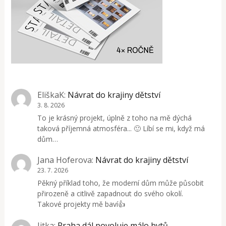
EliškaK
:
Návrat do krajiny dětství
3. 8. 2026
To je krásný projekt, úplně z toho na mě dýchá
taková příjemná atmosféra... 🙂 Líbí se mi, když má
dům…
Jana Hoferova
:
Návrat do krajiny dětství
23. 7. 2026
Pěkný příklad toho, že moderní dům může působit
přirozeně a citlivě zapadnout do svého okolí.
Takové projekty mě baví👍
Jitka
:
Praha dál povoluje málo bytů