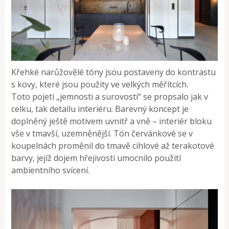
Křehké narůžovělé tóny jsou postaveny do kontrastu
s kovy, které jsou použity ve velkých měřítcích.
Toto pojetí „jemnosti a surovosti“ se propsalo jak v
celku, tak detailu interiéru. Barevný koncept je
doplněný ještě motivem uvnitř a vně – interiér bloku
vše v tmavší, uzemněnější. Tón červánkové se v
koupelnách proměnil do tmavě cihlové až terakotové
barvy, jejíž dojem hřejivosti umocnilo použití
ambientního svícení.