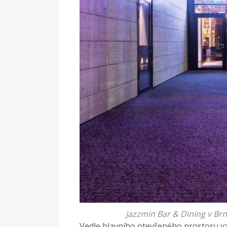
Jazzmin Bar & Dining v Brn
Vedle hlavního otevřeného prostoru vz