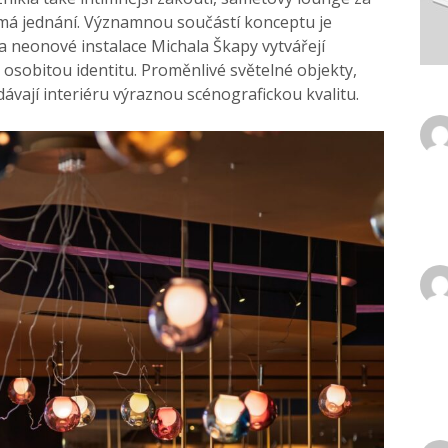
má jednání. Významnou součástí konceptu je
a neonové instalace Michala Škapy vytvářejí
o osobitou identitu. Proměnlivé světelné objekty,
ávají interiéru výraznou scénografickou kvalitu.