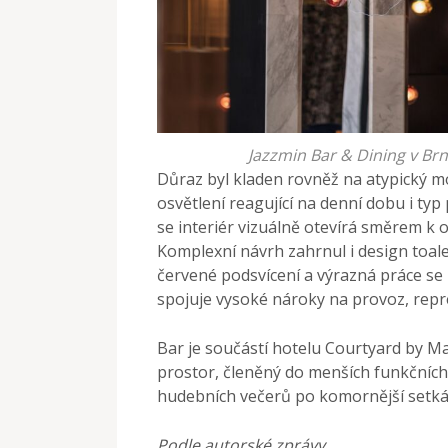
Jazzmin Bar & Dining v Brn
Důraz byl kladen rovněž na atypický mo
osvětlení reagující na denní dobu i t
se interiér vizuálně otevírá směrem k o
Komplexní návrh zahrnul i design toale
červené podsvícení a výrazná práce se 
spojuje vysoké nároky na provoz, reprez
Bar je součástí hotelu Courtyard by M
prostor, členěný do menších funkčních 
hudebních večerů po komornější setká
Podle autorské zprávy