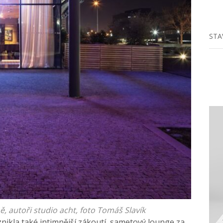
STA
ě, autoři studio acht, foto Tomáš Slavík
nikla také intimnější zákoutí, sametový lounge za