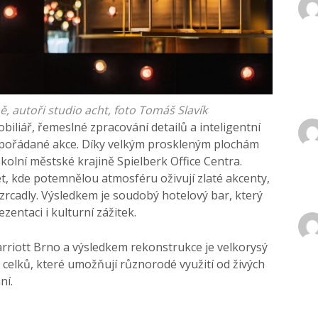
ě, autoři studio acht, foto Tomáš Slavík
biliář, řemeslné zpracování detailů a inteligentní
yp pořádané akce. Díky velkým proskleným plochám
kolní městské krajině Spielberk Office Centra.
t, kde potemnělou atmosféru oživují zlaté akcenty,
zrcadly. Výsledkem je soudobý hotelový bar, který
entaci i kulturní zážitek.
arriott Brno a výsledkem rekonstrukce je velkorysý
celků, které umožňují různorodé využití od živých
ní.