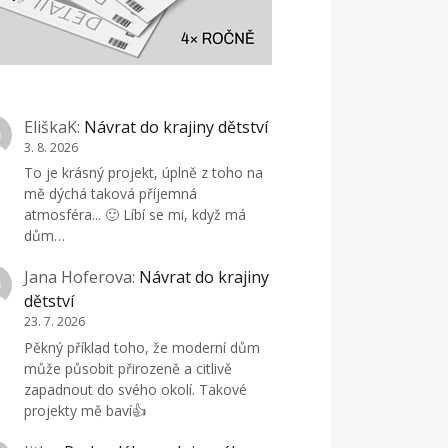
EliškaK
:
Návrat do krajiny dětství
3. 8. 2026
To je krásný projekt, úplně z toho na
mě dýchá taková příjemná
atmosféra... 🙂 Líbí se mi, když má
dům…
Jana Hoferova
:
Návrat do krajiny
dětství
23. 7. 2026
Pěkný příklad toho, že moderní dům
může působit přirozeně a citlivě
zapadnout do svého okolí. Takové
projekty mě baví👍