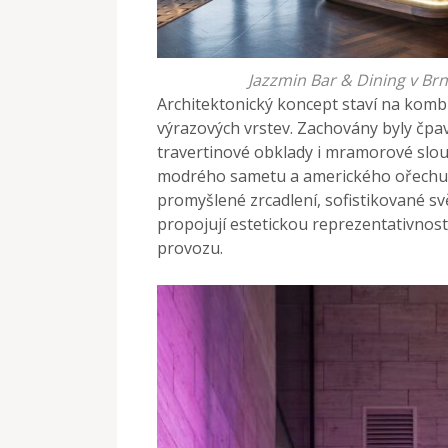
Jazzmin Bar & Dining v Brn
Architektonický koncept staví na kom
výrazových vrstev. Zachovány byly čpa
travertinové obklady i mramorové sloup
modrého sametu a amerického ořechu. 
promyšlené zrcadlení, sofistikované sv
propojují estetickou reprezentativnos
provozu.