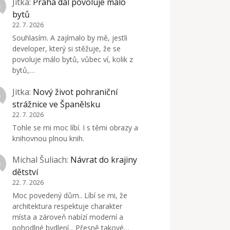
Jitka
:
Praha dál povoluje málo
bytů
22. 7. 2026
Souhlasím. A zajímalo by mě, jestli
developer, který si stěžuje, že se
povoluje málo bytů, vůbec ví, kolik z
bytů,…
Jitka
:
Nový život pohraniční
strážnice ve Španělsku
22. 7. 2026
Tohle se mi moc líbí. I s těmi obrazy a
knihovnou plnou knih.
Michal Šuliach
:
Návrat do krajiny
dětství
22. 7. 2026
Moc povedený dům.. Líbí se mi, že
architektura respektuje charakter
místa a zároveň nabízí moderní a
pohodlné bydlení... Přesně takové…