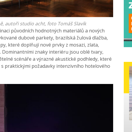
ě, autoři studio acht, foto Tomáš Slavík
binaci původních hodnotných materiálů a nových
vkované dubové parkety, brazilská žulová dlažba,
y, které doplňují nové prvky z mosazi, zlata,
Dominantními znaky interiéru jsou oblé tvary,
ětelné scénáře a výrazné akustické podhledy, které
t s praktickými požadavky intenzivního hotelového