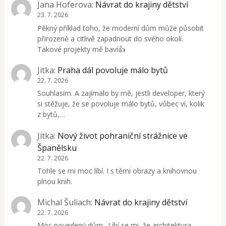
Jana Hoferova
:
Návrat do krajiny dětství
23. 7. 2026
Pěkný příklad toho, že moderní dům může působit
přirozeně a citlivě zapadnout do svého okolí.
Takové projekty mě baví👍
Jitka
:
Praha dál povoluje málo bytů
22. 7. 2026
Souhlasím. A zajímalo by mě, jestli developer, který
si stěžuje, že se povoluje málo bytů, vůbec ví, kolik
z bytů,…
Jitka
:
Nový život pohraniční strážnice ve
Španělsku
22. 7. 2026
Tohle se mi moc líbí. I s těmi obrazy a knihovnou
plnou knih.
Michal Šuliach
:
Návrat do krajiny dětství
22. 7. 2026
Moc povedený dům.. Líbí se mi, že architektura