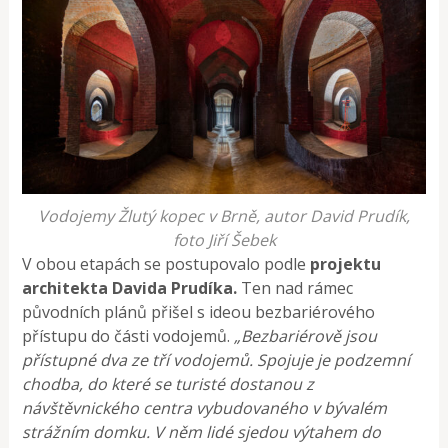
Vodojemy Žlutý kopec v Brně, autor David Prudík,
foto Jiří Šebek
V obou etapách se postupovalo podle
projektu
architekta Davida Prudíka.
Ten nad rámec
původních plánů přišel s ideou bezbariérového
přístupu do části vodojemů.
„Bezbariérově jsou
přístupné dva ze tří vodojemů. Spojuje je podzemní
chodba, do které se turisté dostanou z
návštěvnického centra vybudovaného v bývalém
strážním domku. V něm lidé sjedou výtahem do