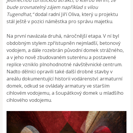
bude srovnatelný zájem například s vilou
Tugendhat,“
dodal radní Jiří Oliva, který u projektu
stál ještě v pozici náměstka pro správu majetku.
Na první navázala druhá, náročnější etapa. V ní byl
obdobným stylem zpřístupněn nejmladší, betonový
vodojem, a dále rozebrán původní domek strážného,
a v jeho nově zbudovaném suterénu a postavené
replice vzniklo plnohodnotné návštěvnické centrum.
Nadto dělníci opravili také další drobné stavby v
areálu dokumentující historii vodárenství: armaturní
domek, odkud se ovládaly armatury ve starším
cihlovém vodojemu, a šoupátkový domek u mladšího
cihlového vodojemu.