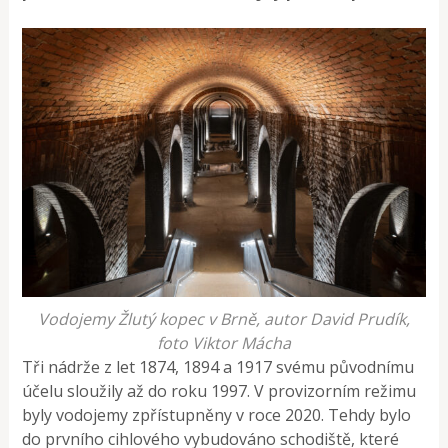
Vodojemy Žlutý kopec v Brně, autor David Prudík,
foto Viktor Mácha
Tři nádrže z let 1874, 1894 a 1917 svému původnímu
účelu sloužily až do roku 1997. V provizorním režimu
byly vodojemy zpřístupněny v roce 2020. Tehdy bylo
do prvního cihlového vybudováno schodiště, které