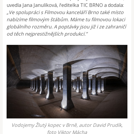
uvedla Jana Janulíková, ředitelka TIC BRNO a dodala:
„Ve spolupráci s Filmovou kanceláří Brno také místo
nabízíme filmovým štábům. Máme tu filmovou lokaci
globálního rozměru. A poptávky jsou již i ze zahraničí
od těch nejprestižnějších produkcí.”
Vodojemy Žlutý kopec v Brně, autor David Prudík,
foto Viktor Mácha