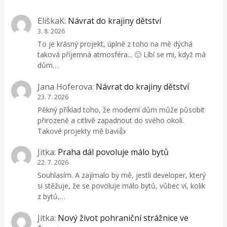
EliškaK
:
Návrat do krajiny dětství
3. 8. 2026
To je krásný projekt, úplně z toho na mě dýchá
taková příjemná atmosféra... 🙂 Líbí se mi, když má
dům…
Jana Hoferova
:
Návrat do krajiny dětství
23. 7. 2026
Pěkný příklad toho, že moderní dům může působit
přirozeně a citlivě zapadnout do svého okolí.
Takové projekty mě baví👍
Jitka
:
Praha dál povoluje málo bytů
22. 7. 2026
Souhlasím. A zajímalo by mě, jestli developer, který
si stěžuje, že se povoluje málo bytů, vůbec ví, kolik
z bytů,…
Jitka
:
Nový život pohraniční strážnice ve