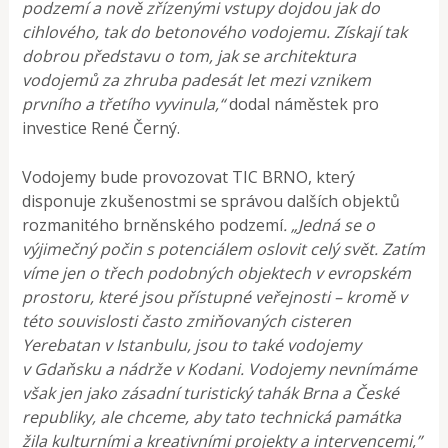
podzemí a nově zřízenými vstupy dojdou jak do
cihlového, tak do betonového vodojemu. Získají tak
dobrou představu o tom, jak se architektura
vodojemů za zhruba padesát let mezi vznikem
prvního a třetího vyvinula,“
dodal náměstek pro
investice René Černý.
Vodojemy bude provozovat TIC BRNO, který
disponuje zkušenostmi se správou dalších objektů
rozmanitého brněnského podzemí
. „Jedná se o
výjimečný počin s potenciálem oslovit celý svět. Zatím
víme jen o třech podobných objektech v evropském
prostoru, které jsou přístupné veřejnosti – kromě v
této souvislosti často zmiňovaných cisteren
Yerebatan v Istanbulu, jsou to také vodojemy
v Gdaňsku a nádrže v Kodani. Vodojemy nevnímáme
však jen jako zásadní turistický tahák Brna a České
republiky, ale chceme, aby tato technická památka
žila kulturními a kreativními projekty a intervencemi,”