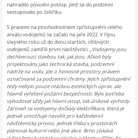
nahradilo původní poklop, jímž se do podzemí
sestupovalo po žebříku.
S pracemi na plnohodnotném zpřístupnění celého
areálu vodojemů se začalo na jaře 2022. V říjnu
stejného roku už do dvou starších, cihlových
vodojemů zamířili první návštěvníci.
„Vodojemy jsou
dechberoucí stavbou tak, jak jsou. Ačkoli byly
projektovány jako technická stavba, podzemní
nádrže na vodu, jde o honosné prostory právem
označované za podzemní chrámy. Jejich zpřístupnění
tedy nebylo pouze otázkou estetických úprav, ale
hlavně vyřešení požární bezpečnosti. Bylo potřeba
vybudovat vždy jak hlavní vstup, tak únikové východy.
Zároveň se vodojemy dočkaly elektrifikace, která je
jednak umožňuje nasvítit pro každodenní
návštěvnický provoz, jednak třeba v prostorách
plánovat kulturní nebo jiné akce. Brno získává
jedinečnou turistickou atrakci, o kterou věřím, že