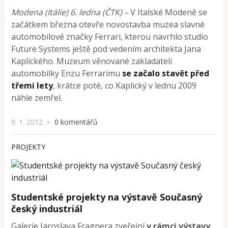
Modena (Itálie) 6. ledna (ČTK) –
V Italské Modeně se
začátkem března otevře novostavba muzea slavné
automobilové značky Ferrari, kterou navrhlo studio
Future Systems ještě pod vedením architekta Jana
Kaplického. Muzeum věnované zakladateli
automobilky Enzu Ferrarimu
se začalo stavět před
třemi lety
, krátce poté, co Kaplický v lednu 2009
náhle zemřel.
9. 1. 2012
0 komentářů
×
PROJEKTY
Studentské projekty na výstavě Současný
český industriál
Galerie Jaroslava Fragnera zveřejní
v rámci výstavy