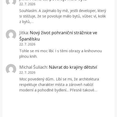
22. 7. 2026
Souhlasím. A zajímalo by mě, jestli developer, který
si stěžuje, že se povoluje málo bytů, vůbec ví, kolik
z bytů,…
Jitka
:
Nový život pohraniční strážnice ve
Španělsku
22. 7. 2026
Tohle se mi moc líbí. I s těmi obrazy a knihovnou
plnou knih.
Michal Šuliach
:
Návrat do krajiny dětství
22. 7. 2026
Moc povedený dům.. Líbí se mi, že architektura
respektuje charakter místa a zároveň nabízí
moderní a pohodlné bydlení... Přesně takové…