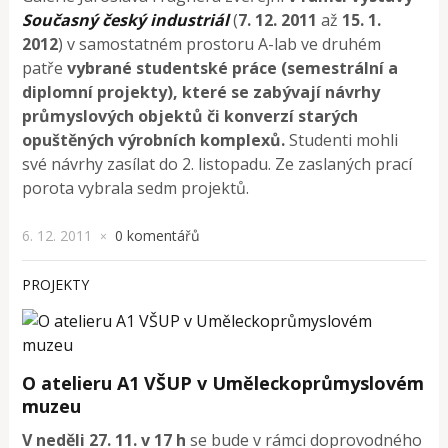
Současný český industriál
(
7. 12. 2011
až
15. 1.
201
2
) v samostatném prostoru A-lab ve druhém
patře
vybrané studentské práce (semestrální a
diplomní projekty), které se zabývají návrhy
průmyslových objektů či konverzí starých
opuštěných výrobních komplexů.
Studenti mohli
své návrhy zasílat do 2. listopadu. Ze zaslaných prací
porota vybrala sedm projektů.
6. 12. 2011
0 komentářů
×
PROJEKTY
O atelieru A1 VŠUP v Uměleckoprůmyslovém
muzeu
V neděli 27. 11. v 17 h
se bude v rámci doprovodného