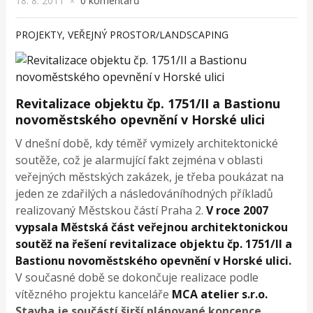
18. 8. 2011
0 komentářů
×
PROJEKTY
,
VEŘEJNÝ PROSTOR/LANDSCAPING
Revitalizace objektu čp. 1751/II a Bastionu
novoměstského opevnění v Horské ulici
V dnešní době, kdy téměř vymizely architektonické
soutěže, což je alarmující fakt zejména v oblasti
veřejných městských zakázek, je třeba poukázat na
jeden ze zdařilých a následováníhodných příkladů
realizovaný Městskou částí Praha 2.
V roce 2007
vypsala Městská část veřejnou architektonickou
soutěž na řešení revitalizace objektu čp. 1751/II a
Bastionu novoměstského opevnění v Horské ulici.
V současné době se dokončuje realizace podle
vítězného projektu kanceláře
MCA atelier s.r.o.
Stavba je součástí širší plánované koncepce,