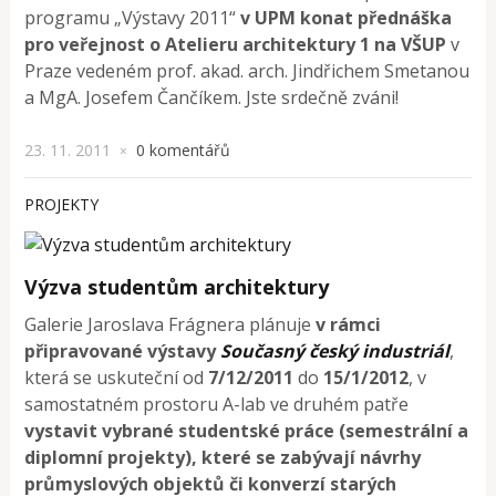
programu „Výstavy 2011“
v UPM konat přednáška
pro veřejnost o Atelieru architektury 1 na VŠUP
v
Praze vedeném prof. akad. arch. Jindřichem Smetanou
a MgA. Josefem Čančíkem. Jste srdečně zváni!
23. 11. 2011
0 komentářů
×
PROJEKTY
Výzva studentům architektury
Galerie Jaroslava Frágnera plánuje
v rámci
připravované výstavy
Současný český industriál
,
která se uskuteční od
7/12/2011
do
15/1/201
2
, v
samostatném prostoru A-lab ve druhém patře
vystavit vybrané studentské práce (semestrální a
diplomní projekty), které se zabývají návrhy
průmyslových objektů či konverzí starých