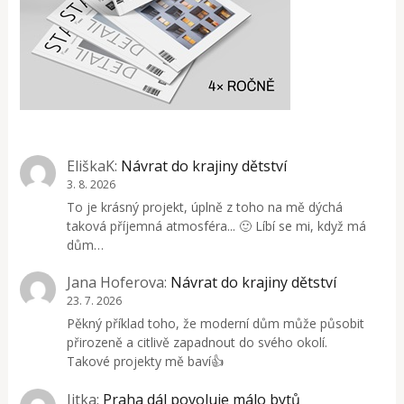
EliškaK
:
Návrat do krajiny dětství
3. 8. 2026
To je krásný projekt, úplně z toho na mě dýchá
taková příjemná atmosféra... 🙂 Líbí se mi, když má
dům…
Jana Hoferova
:
Návrat do krajiny dětství
23. 7. 2026
Pěkný příklad toho, že moderní dům může působit
přirozeně a citlivě zapadnout do svého okolí.
Takové projekty mě baví👍
Jitka
:
Praha dál povoluje málo bytů