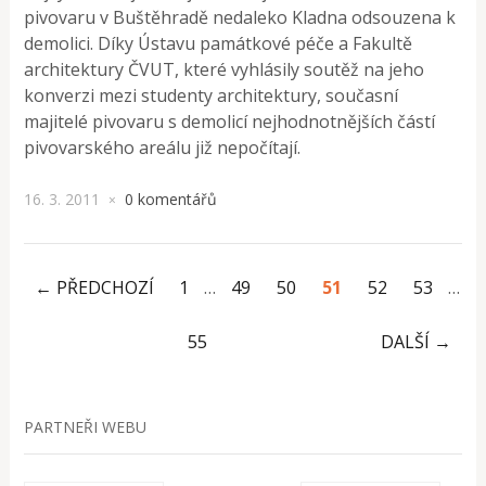
pivovaru v Buštěhradě nedaleko Kladna odsouzena k
demolici. Díky Ústavu památkové péče a Fakultě
architektury ČVUT, které vyhlásily soutěž na jeho
konverzi mezi studenty architektury, současní
majitelé pivovaru s demolicí nejhodnotnějších částí
pivovarského areálu již nepočítají.
16. 3. 2011
0 komentářů
×
← PŘEDCHOZÍ
1
…
49
50
51
52
53
…
55
DALŠÍ →
PARTNEŘI WEBU