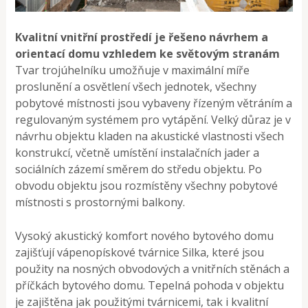
Kvalitní vnitřní prostředí je řešeno návrhem a
orientací domu vzhledem ke světovým stranám
Tvar trojúhelníku umožňuje v maximální míře
proslunění a osvětlení všech jednotek, všechny
pobytové místnosti jsou vybaveny řízeným větráním a
regulovaným systémem pro vytápění. Velký důraz je v
návrhu objektu kladen na akustické vlastnosti všech
konstrukcí, včetně umístění instalačních jader a
sociálních zázemí směrem do středu objektu. Po
obvodu objektu jsou rozmístěny všechny pobytové
místnosti s prostornými balkony.
Vysoký akustický komfort nového bytového domu
zajišťují vápenopískové tvárnice Silka, které jsou
použity na nosných obvodových a vnitřních stěnách a
příčkách bytového domu. Tepelná pohoda v objektu
je zajištěna jak použitými tvárnicemi, tak i kvalitní