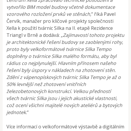
centrum Xella zpracovalo technické posouzení a
vytvořilo BIM model budovy včetně dokumentace
vzorového rozložení prvků ve stěnách,
“ říká Pavel
Červík, manažer pro klíčové projekty společnosti
Xella k použití tvárnic Silka na II. etapě Rezidence
Triangl v Brně a dodává: „
Zajímavostí tohoto projektu
je architektonické řešení budovy se zaoblenými rohy,
proto byly velkoformátové tvárnice Silka Tempo
doplněny o tvárnice Silka malého
formátu, aby byl
rádius co nejplynulejší. Hlavním přínosem našeho
řešení byly úspory v nákladech na zhotovení stěn.
Zdění z vápenopískových tvárnic Silka Tempo je až o
50% levnější než zhotovení vnitřních
železobetonových konstrukcí. Velkou předností
všech tvárnic Silka jsou i jejich akustické vlastnosti,
což ocení všichni majitelé nových ateliérů a bytových
jednotek.
“
Více informací o velkoformátové výstavbě a digitálním