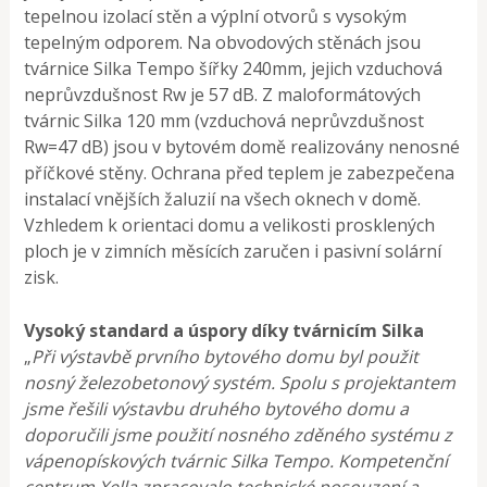
tepelnou izolací stěn a výplní otvorů s vysokým
tepelným odporem. Na obvodových stěnách jsou
tvárnice Silka Tempo šířky 240mm, jejich vzduchová
neprůvzdušnost Rw je 57 dB. Z maloformátových
tvárnic Silka 120 mm (vzduchová neprůvzdušnost
Rw=47 dB) jsou v bytovém domě realizovány nenosné
příčkové stěny. Ochrana před teplem je zabezpečena
instalací vnějších žaluzií na všech oknech v domě.
Vzhledem k orientaci domu a velikosti prosklených
ploch je v zimních měsících zaručen i pasivní solární
zisk.
Vysoký standard a úspory díky tvárnicím Silka
„
Při výstavbě prvního bytového domu byl použit
nosný železobetonový systém.
Spolu s projektantem
jsme řešili výstavbu druhého bytového domu a
doporučili jsme použití nosného zděného systému z
vápenopískových tvárnic Silka Tempo. Kompetenční