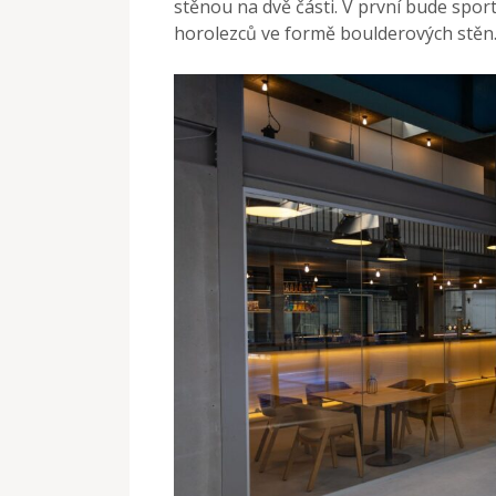
stěnou na dvě části. V první bude spor
horolezců ve formě boulderových stěn