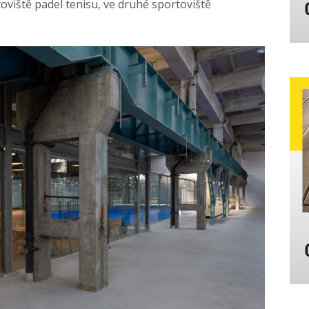
toviště padel tenisu, ve druhé sportoviště
.