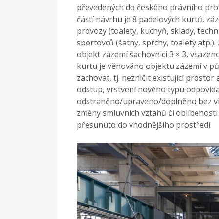
převedených do českého právního prost
částí návrhu je 8 padelových kurtů, z
provozy (toalety, kuchyň, sklady, techn
sportovců (šatny, sprchy, toalety atp.)
objekt zázemí šachovnici 3 × 3, vsazen
kurtu je věnováno objektu zázemí v pů
zachovat, tj. nezničit existující prosto
odstup, vrstvení nového typu odpovída
odstraněno/upraveno/doplněno bez vli
změny smluvních vztahů či oblíbenosti
přesunuto do vhodnějšího prostředí.