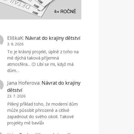
EliškaK
:
Návrat do krajiny dětství
3. 8. 2026
To je krásný projekt, úplně z toho na
mě dýchá taková příjemná
atmosféra... 🙂 Líbí se mi, když má
dům…
Jana Hoferova
:
Návrat do krajiny
dětství
23. 7. 2026
Pěkný příklad toho, že moderní dům
může působit přirozeně a citlivě
zapadnout do svého okolí. Takové
projekty mě baví👍