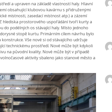
ředí a upraven na základě vlastností haly. Hlavní
ázemí obsahující klubovou kavárnu s přidruženými
ické místnosti, zasedací místnost atp.) a zázemí
. Z hlediska prostorového uspořádání tvoří kurty a
ou do podélných os stávající haly. Místo jednoho
dorysné stopě kurtu. Primárním cílem návrhu bylo
r a konstrukce. Vše nové si od stávajícího udržuje
jící technickému prostředí. Nové může být kdykoli
vu na původní kvality. Nové může být v případě
 volnočasové aktivity sbaleno jako stanové město a