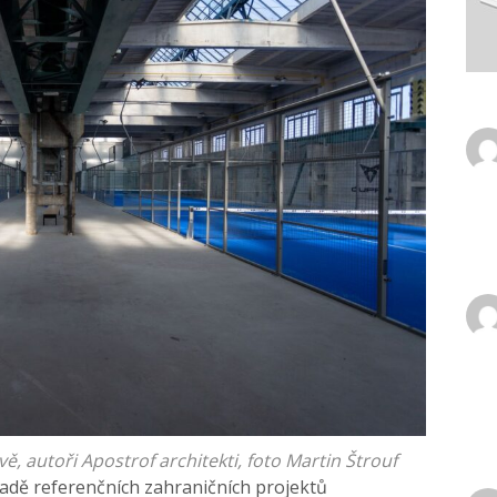
 autoři Apostrof architekti, foto Martin Štrouf
adě referenčních zahraničních projektů