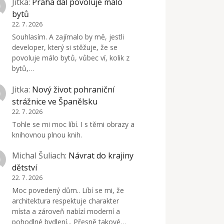
Jitka
:
Praha dál povoluje málo
bytů
22. 7. 2026
Souhlasím. A zajímalo by mě, jestli
developer, který si stěžuje, že se
povoluje málo bytů, vůbec ví, kolik z
bytů,…
Jitka
:
Nový život pohraniční
strážnice ve Španělsku
22. 7. 2026
Tohle se mi moc líbí. I s těmi obrazy a
knihovnou plnou knih.
Michal Šuliach
:
Návrat do krajiny
dětství
22. 7. 2026
Moc povedený dům.. Líbí se mi, že
architektura respektuje charakter
místa a zároveň nabízí moderní a
pohodlné bydlení... Přesně takové…