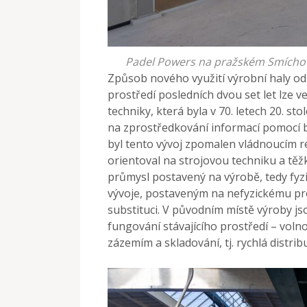
Padel Powers na pražském Smíchově,
Způsob nového využití výrobní haly od
prostředí posledních dvou set let lze v
techniky, která byla v 70. letech 20. st
na zprostředkování informací pomocí b
byl tento vývoj zpomalen vládnoucím r
orientoval na strojovou techniku a tě
průmysl postavený na výrobě, tedy fy
vývoje, postaveným na nefyzickému pro
substituci. V původním místě výroby js
fungování stávajícího prostředí – voln
zázemím a skladování, tj. rychlá distrib