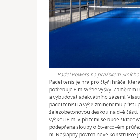
Padel Powers na pražském Smíchově,
Padel tenis je hra pro čtyři hráče, kter
potřebuje 8 m světlé výšky. Záměrem in
a vybudovat adekvátního zázemí. Vlast
padel tenisu a výše zmíněnému přístupu
železobetonovou deskou na dvě části. 
výškou 8 m. V přízemí se bude skladova
podepřena sloupy o čtvercovém průřez
m. Nášlapný povrch nové konstrukce je