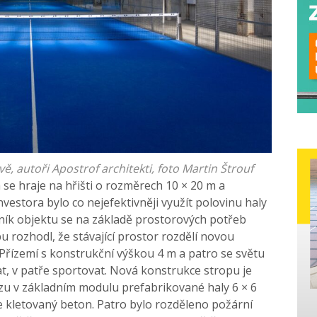
 autoři Apostrof architekti, foto Martin Štrouf
á se hraje na hřišti o rozměrech 10 × 20 m a
vestora bylo co nejefektivněji využít polovinu haly
ník objektu se na základě prostorových potřeb
 rozhodl, že stávající prostor rozdělí novou
Přízemí s konstrukční výškou 4 m a patro se světu
t, v patře sportovat. Nová konstrukce stropu je
u v základním modulu prefabrikované haly 6 × 6
 kletovaný beton. Patro bylo rozděleno požární