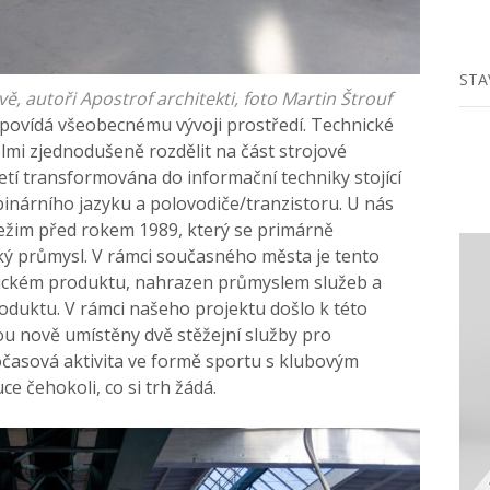
STA
 autoři Apostrof architekti, foto Martin Štrouf
povídá všeobecnému vývoji prostředí. Technické
elmi zjednodušeně rozdělit na část strojové
oletí transformována do informační techniky stojící
inárního jazyku a polovodiče/tranzistoru. U nás
ežim před rokem 1989, který se primárně
žký průmysl. V rámci současného města je tento
zickém produktu, nahrazen průmyslem služeb a
duktu. V rámci našeho projektu došlo k této
ou nově umístěny dvě stěžejní služby pro
očasová aktivita ve formě sportu s klubovým
uce čehokoli, co si trh žádá.