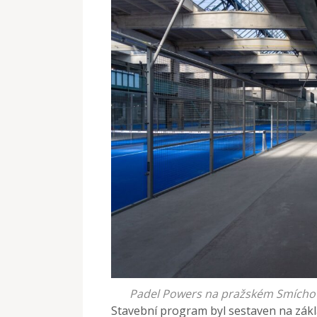
Padel Powers na pražském Smíchově,
Stavební program byl sestaven na zákl