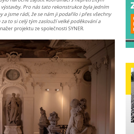
výstavby. Pro nás tato rekonstrukce byla jedním
 a jsme rádi, že se nám ji podařilo i přes všechny
 za to si celý tým zaslouží velké poděkování a
manažer projektu ze společnosti SYNER.