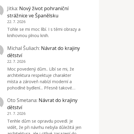
Jitka
:
Nový život pohraniční
strážnice ve Španělsku
22. 7. 2026
Tohle se mi moc líbí. I s těmi obrazy a
knihovnou plnou knih.
Michal Šuliach
:
Návrat do krajiny
dětství
22. 7. 2026
Moc povedený dům.. Líbí se mi, že
architektura respektuje charakter
místa a zároveň nabízí moderní a
pohodlné bydlení... Přesně takové…
Oto Smetana
:
Návrat do krajiny
dětství
21. 7. 2026
Tenhle dům se opravdu povedl. Je
vidět, že při návrhu nebyla důležitá jen
architektura, ale i citlivé zasazení do