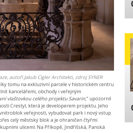
ze, autoři Jakub Cigler Architekti, zdroj SYNER
díky tomu na exkluzivní parcele v historickém centru
plnit kancelářemi, obchody i veřejným
vní vlaštovkou celého projektu Savarin
,“ upozornil
nosti Crestyl, která je developerem projektu. Jeho
vnitroblok veřejnosti, vybudovat park i nový vstup
přes celý městský blok a je ohraničen čtyřmi
kupními ulicemi: Na Příkopě, Jindřišská, Panská