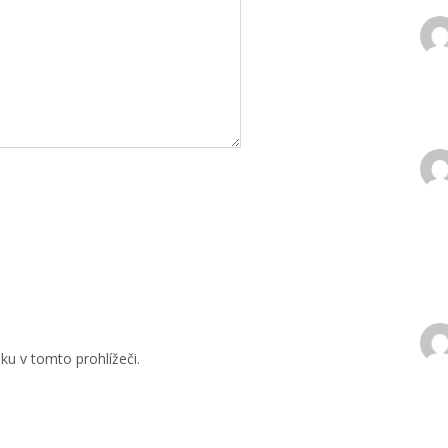
u v tomto prohlížeči.