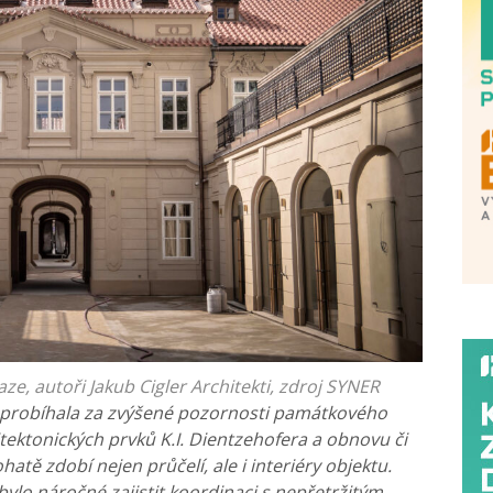
ze, autoři Jakub Cigler Architekti, zdroj SYNER
 probíhala za zvýšené pozornosti památkového
tektonických prvků K.I. Dientzehofera a obnovu či
ohatě zdobí nejen průčelí, ale i interiéry objektu.
bylo náročné zajistit koordinaci s nepřetržitým