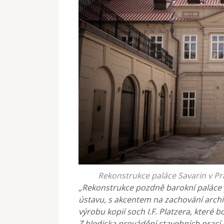
Rekonstrukce paláce Savarin v Pra
„Rekonstrukce pozdně barokní paláce
ústavu, s akcentem na zachování archi
výrobu kopií soch I.F. Platzera, které b
Z hlediska provádění stavebních prací 