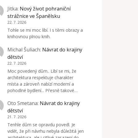
Jitka
:
Nový život pohraniční
strážnice ve Španělsku
22. 7. 2026
Tohle se mi moc líbí. I s těmi obrazy a
knihovnou plnou knih.
Michal Šuliach
:
Návrat do krajiny
dětství
22. 7. 2026
Moc povedený dům.. Líbí se mi, že
architektura respektuje charakter
místa a zároveň nabízí moderní a
pohodlné bydlení... Přesně takové…
Oto Smetana
:
Návrat do krajiny
dětství
21. 7. 2026
Tenhle dům se opravdu povedl. Je
vidět, že při návrhu nebyla důležitá jen
architektura, ale i citlivé zasazení do