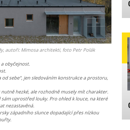
 autoři: Mimosa architekti, foto Petr Polák
a obyčejnost.
st.
a od sebe“, jen sledováním konstrukce a prostoru,
t nutně hezké, ale rozhodně musely mít charakter.
ál sám uprostřed louky. Pro ohled k louce, na které
tat nezastavěná.
aprsky západního slunce dopadající přes nízkou
buřty.