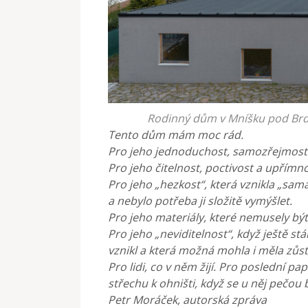
Rodinný dům v Mníšku pod Brdy,
Tento dům mám moc rád.
Pro jeho jednoduchost, samozřejmost 
Pro jeho čitelnost, poctivost a upřímno
Pro jeho „hezkost“, která vznikla „sam
a nebylo potřeba ji složitě vymýšlet.
Pro jeho materiály, které nemusely bý
Pro jeho „neviditelnost“, když ještě st
vznikl a která možná mohla i měla zůs
Pro lidi, co v něm žijí. Pro poslední p
střechu k ohništi, když se u něj pečou 
Petr Moráček, autorská zpráva