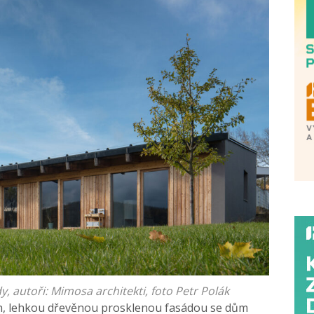
 autoři: Mimosa architekti, foto Petr Polák
ah, lehkou dřevěnou prosklenou fasádou se dům