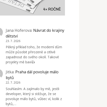
Jana Hoferova
:
Návrat do krajiny
dětství
23. 7. 2026
Pěkný příklad toho, že moderní dům
může působit přirozeně a citlivě
zapadnout do svého okolí. Takové
projekty mě baví👍
Jitka
:
Praha dál povoluje málo
bytů
22. 7. 2026
Souhlasím. A zajímalo by mě, jestli
developer, který si stěžuje, že se
povoluje málo bytů, vůbec ví, kolik z
bytů,…