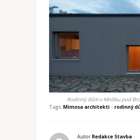
Rodinný dům v Mníšku pod Brdy,
Tags:
Mimosa architekti
rodinný 
×
Autor
Redakce Stavba