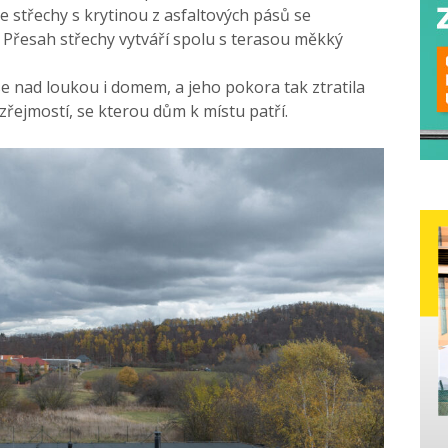
 střechy s krytinou z asfaltových pásů se
 Přesah střechy vytváří spolu s terasou měkký
se nad loukou i domem, a jeho pokora tak ztratila
ejmostí, se kterou dům k místu patří.