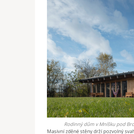
Rodinný dům v Mníšku pod Brdy,
Masivní zděné stěny drží pozvolný sv