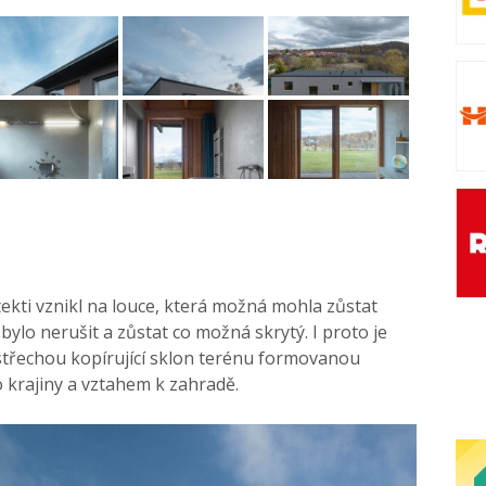
kti vznikl na louce, která možná mohla zůstat
 bylo nerušit a zůstat co možná skrytý. I proto je
třechou kopírující sklon terénu formovanou
 krajiny a vztahem k zahradě.