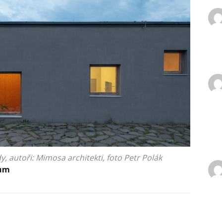
 autoři: Mimosa architekti, foto Petr Polák
dům