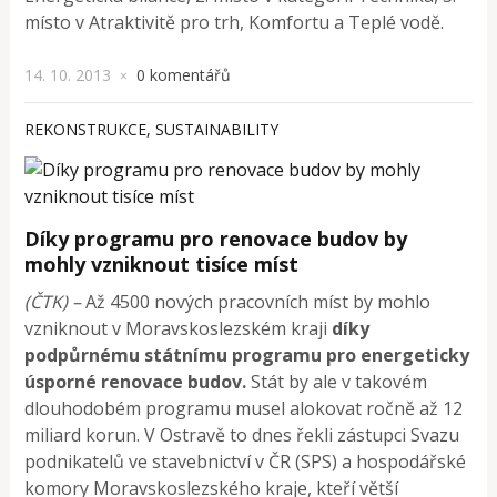
místo v Atraktivitě pro trh, Komfortu a Teplé vodě.
14. 10. 2013
0 komentářů
×
REKONSTRUKCE
,
SUSTAINABILITY
Díky programu pro renovace budov by
mohly vzniknout tisíce míst
(ČTK) –
Až 4500 nových pracovních míst by mohlo
vzniknout v Moravskoslezském kraji
díky
podpůrnému státnímu programu pro energeticky
úsporné renovace budov.
Stát by ale v takovém
dlouhodobém programu musel alokovat ročně až 12
miliard korun. V Ostravě to dnes řekli zástupci Svazu
podnikatelů ve stavebnictví v ČR (SPS) a hospodářské
komory Moravskoslezského kraje, kteří větší