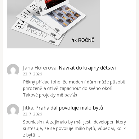
Jana Hoferova
:
Návrat do krajiny dětství
23. 7. 2026
Pěkný příklad toho, že moderní dům může působit
přirozeně a citlivě zapadnout do svého okolí.
Takové projekty mě baví👍
Jitka
:
Praha dál povoluje málo bytů
22. 7. 2026
Souhlasím. A zajímalo by mě, jestli developer, který
si stěžuje, že se povoluje málo bytů, vůbec ví, kolik
z bytů,…