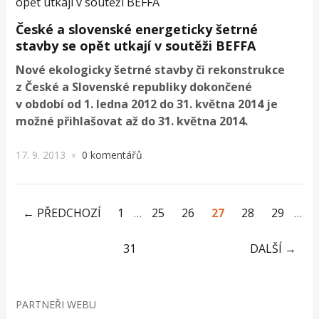
České a slovenské energeticky šetrné
stavby se opět utkají v soutěži BEFFA
Nové ekologicky šetrné stavby či rekonstrukce
z České a Slovenské republiky dokončené
v období od 1. ledna 2012 do 31. května 2014 je
možné přihlašovat až do 31. května 2014.
17. 9. 2013
0 komentářů
×
← PŘEDCHOZÍ
1
…
25
26
27
28
29
…
31
DALŠÍ →
PARTNEŘI WEBU