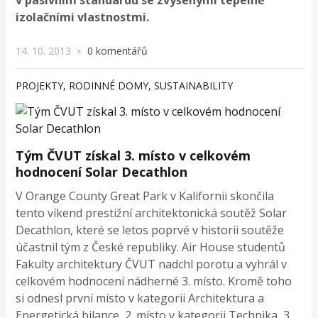
izolačními vlastnostmi.
14. 10. 2013
0 komentářů
×
PROJEKTY
,
RODINNÉ DOMY
,
SUSTAINABILITY
Tým ČVUT získal 3. místo v celkovém
hodnocení Solar Decathlon
V Orange County Great Park v Kalifornii skončila
tento víkend prestižní architektonická soutěž Solar
Decathlon, které se letos poprvé v historii soutěže
účastnil tým z České republiky. Air House studentů
Fakulty architektury ČVUT nadchl porotu a vyhrál v
celkovém hodnocení nádherné 3. místo. Kromě toho
si odnesl první místo v kategorii Architektura a
Energetická bilance, 2. místo v kategorii Technika, 3.