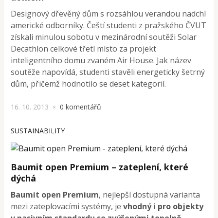
Designový dřevěný dům s rozsáhlou verandou nadchl
americké odborníky. Čeští studenti z pražského ČVUT
získali minulou sobotu v mezinárodní soutěži Solar
Decathlon celkové třetí místo za projekt
inteligentního domu zvaném Air House. Jak název
soutěže napovídá, studenti stavěli energeticky šetrný
dům, přičemž hodnotilo se deset kategorií.
16. 10. 2013
0 komentářů
×
SUSTAINABILITY
Baumit open Premium – zateplení, které
dýchá
Baumit open Premium
, nejlepší dostupná varianta
mezi zateplovacími systémy, je
vhodný i pro objekty
v pasivním standardu se zvýšenými tepelně