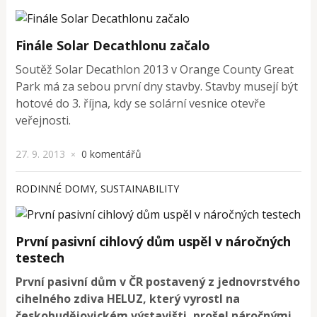
Finále Solar Decathlonu začalo
Soutěž Solar Decathlon 2013 v Orange County Great
Park má za sebou první dny stavby. Stavby musejí být
hotové do 3. října, kdy se solární vesnice otevře
veřejnosti.
27. 9. 2013
0 komentářů
×
RODINNÉ DOMY
,
SUSTAINABILITY
První pasivní cihlový dům uspěl v náročných
testech
První pasivní dům v ČR postavený z jednovrstvého
cihelného zdiva HELUZ, který vyrostl na
českobudějovickém výstavišti, prošel náročnými