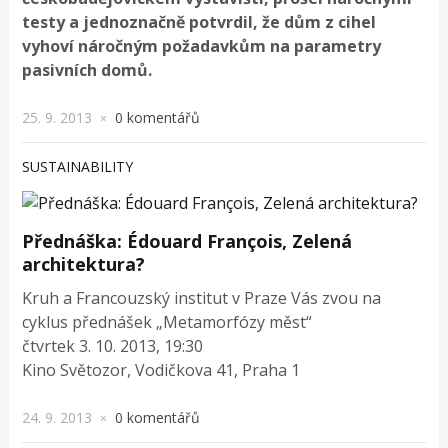
testy a jednoznačně potvrdil, že dům z cihel
vyhoví náročným požadavkům na parametry
pasivních domů.
25. 9. 2013
0 komentářů
×
SUSTAINABILITY
Přednáška: Édouard François, Zelená
architektura?
Kruh a Francouzský institut v Praze Vás zvou na
cyklus přednášek „Metamorfózy měst“
čtvrtek 3. 10. 2013, 19:30
Kino Světozor, Vodičkova 41, Praha 1
24. 9. 2013
0 komentářů
×