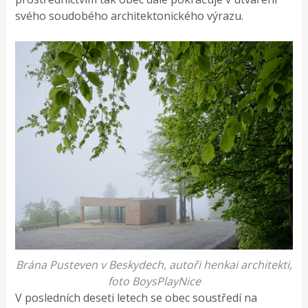
svého soudobého architektonického výrazu.
Brána Pusteven v Beskydech, autoři henkai architekti,
foto BoysPlayNice
V posledních deseti letech se obec soustředí na