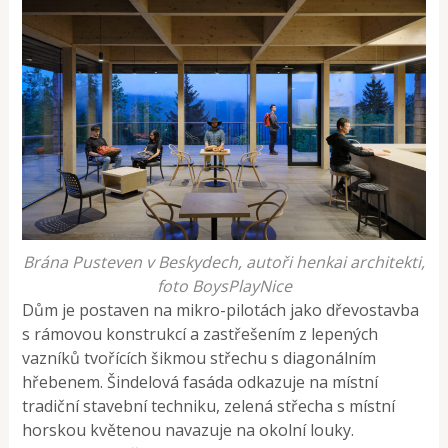
Brána Pusteven v Beskydech, autoři henkai architekti,
foto BoysPlayNice
Dům je postaven na mikro-pilotách jako dřevostavba
s rámovou konstrukcí a zastřešením z lepených
vazníků tvořících šikmou střechu s diagonálním
hřebenem. Šindelová fasáda odkazuje na místní
tradiční stavební techniku, zelená střecha s místní
horskou květenou navazuje na okolní louky.