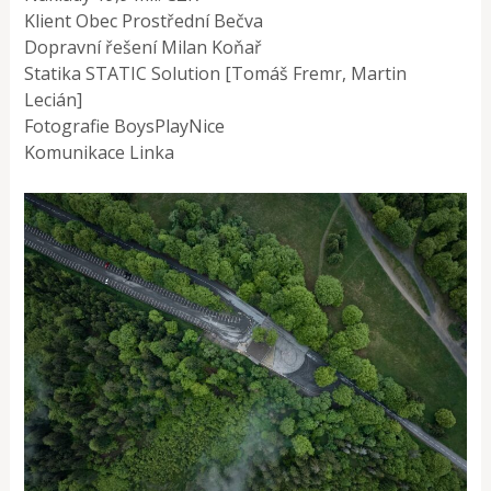
Klient Obec Prostřední Bečva
Dopravní řešení Milan Koňař
Statika STATIC Solution [Tomáš Fremr, Martin
Lecián]
Fotografie BoysPlayNice
Komunikace Linka