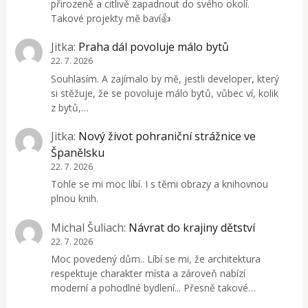
přirozeně a citlivě zapadnout do svého okolí.
Takové projekty mě baví👍
Jitka
:
Praha dál povoluje málo bytů
22. 7. 2026
Souhlasím. A zajímalo by mě, jestli developer, který
si stěžuje, že se povoluje málo bytů, vůbec ví, kolik
z bytů,…
Jitka
:
Nový život pohraniční strážnice ve
Španělsku
22. 7. 2026
Tohle se mi moc líbí. I s těmi obrazy a knihovnou
plnou knih.
Michal Šuliach
:
Návrat do krajiny dětství
22. 7. 2026
Moc povedený dům.. Líbí se mi, že architektura
respektuje charakter místa a zároveň nabízí
moderní a pohodlné bydlení... Přesně takové…