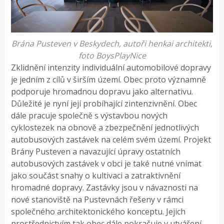
Brána Pusteven v Beskydech, autoři henkai architekti,
foto BoysPlayNice
Zklidnění intenzity individuální automobilové dopravy
je jedním z cílů v širším území. Obec proto významně
podporuje hromadnou dopravu jako alternativu.
Důležité je nyní její probíhající zintenzivnění. Obec
dále pracuje společně s výstavbou nových
cyklostezek na obnově a zbezpečnění jednotlivých
autobusových zastávek na celém svém území. Projekt
Brány Pusteven a navazující úpravy ostatních
autobusových zastávek v obci je také nutné vnímat
jako součást snahy o kultivaci a zatraktivnění
hromadné dopravy. Zastávky jsou v návaznosti na
nové stanoviště na Pustevnách řešeny v rámci
společného architektonického konceptu. Jejich
prostřednictvím tak obec dále pokračuje v utváření