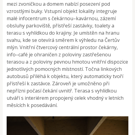
mezi zvoničkou a domem nabízí posezení pod
vzrostlými buky. Vstupní objekt lokality integruje
malé infocentrum s čekárnou–kavárnou, zázemí
obsluhy parkoviště, přístřeší zastávky, toalety a
terasu s vyhlídkou do krajiny. Je umístěn na hranu
svahu, kde se otevírá směrem k výhledu na Čertův
mlýn. Vnitřní čtvercový centrální prostor čekárny,
info–café je ohraničen z poloviny zastřešenou
terasou a z poloviny pevnou hmotou vnitřní dispozice
jednotlivých pomocných místností. Točna linkových
autobusů přiléhá k objektu, který automaticky tvoří
přístřeší k zastávce. Zároveň je umožněno při
nepřízni počasí čekání uvnitř. Terasa s vyhlídkou
utváří s interiérem propojený celek vhodný v letních
měsících k posedávání.