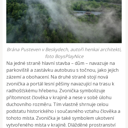
Brána Pusteven v Beskydech, autoři henkai architekti,
foto BoysPlayNice
Na jedné straně hlavní stavba – dům – navazuje na
parkoviště a zastávku autobusu s točnou, jako jejich
zázemí a obohacení. Na druhé straně stojí nová
zvonička a portál lesní pěšiny navazující na trasu k
radhošťskému hřebenu. Zvonička symbolizuje
přítomnost člověka v krajině a nese v sobě úlohu
duchovního rozměru. Tím vlastně shrnuje celou
podstatu historického i současného vztahu člověka a
tohoto místa. Zvonička je také symbolem ukotvení
vytvořeného místa v krajině. Dlážděné prostranství