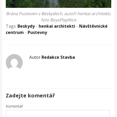
Brána Pusteven v Beskydech, autoři henkai architekti,
foto BoysPlayNice
Tags:
Beskydy
henkai architekti
Návštěvnické
×
×
centrum
Pustevny
×
Autor
Redakce Stavba
Zadejte komentář
Komentář