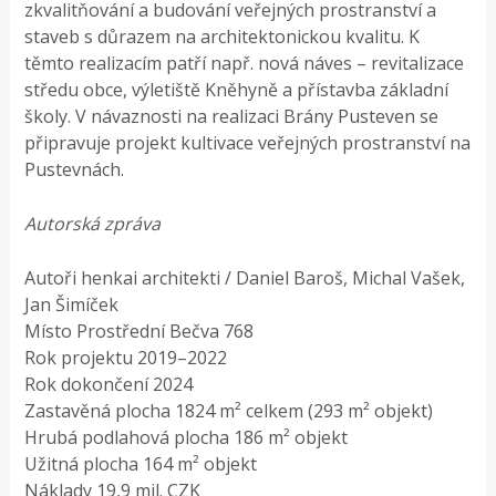
zkvalitňování a budování veřejných prostranství a
staveb s důrazem na architektonickou kvalitu. K
těmto realizacím patří např. nová náves – revitalizace
středu obce, výletiště Kněhyně a přístavba základní
školy. V návaznosti na realizaci Brány Pusteven se
připravuje projekt kultivace veřejných prostranství na
Pustevnách.
Autorská zpráva
Autoři henkai architekti / Daniel Baroš, Michal Vašek,
Jan Šimíček
Místo Prostřední Bečva 768
Rok projektu 2019–2022
Rok dokončení 2024
Zastavěná plocha 1824 m² celkem (293 m² objekt)
Hrubá podlahová plocha 186 m² objekt
Užitná plocha 164 m² objekt
Náklady 19,9 mil. CZK