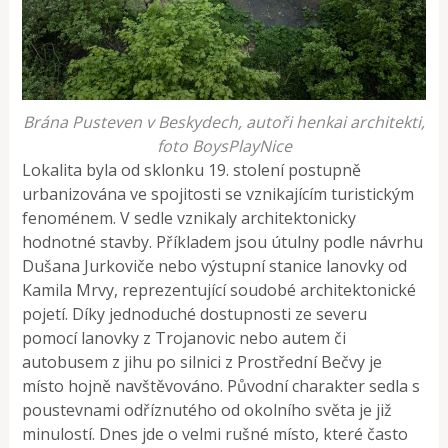
Brána Pusteven v Beskydech, autoři henkai architekti,
foto BoysPlayNice
Lokalita byla od sklonku 19. stolení postupně
urbanizována ve spojitosti se vznikajícím turistickým
fenoménem. V sedle vznikaly architektonicky
hodnotné stavby. Příkladem jsou útulny podle návrhu
Dušana Jurkoviče nebo výstupní stanice lanovky od
Kamila Mrvy, reprezentující soudobé architektonické
pojetí. Díky jednoduché dostupnosti ze severu
pomocí lanovky z Trojanovic nebo autem či
autobusem z jihu po silnici z Prostřední Bečvy je
místo hojně navštěvováno. Původní charakter sedla s
poustevnami odříznutého od okolního světa je již
minulostí. Dnes jde o velmi rušné místo, které často