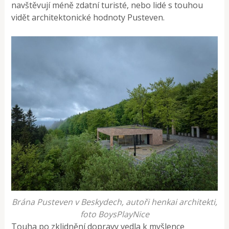
navštěvují méně zdatní turisté, nebo lidé s touhou
vidět architektonické hodnoty Pusteven.
Brána Pusteven v Beskydech, autoři henkai architekti,
foto BoysPlayNice
Touha po zklidnění dopravy vedla k myšlence