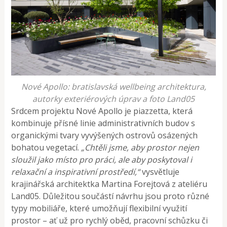
Nové Apollo: bratislavská wellbeing architektura,
autorky exteriérových úprav a foto Land05
Srdcem projektu Nové Apollo je piazzetta, která
kombinuje přísné linie administrativních budov s
organickými tvary vyvýšených ostrovů osázených
bohatou vegetací.
„Chtěli jsme, aby prostor nejen
sloužil jako místo pro práci, ale aby poskytoval i
relaxační a inspirativní prostředí,“
vysvětluje
krajinářská architektka Martina Forejtová z ateliéru
Land05​. Důležitou součástí návrhu jsou proto různé
typy mobiliáře, které umožňují flexibilní využití
prostor – ať už pro rychlý oběd, pracovní schůzku či