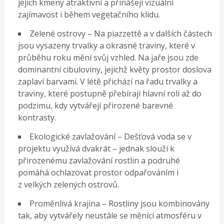
jejich kmeny atraktivní a přinášejí vizuální
zajímavost i během vegetačního klidu.
Zelené ostrovy – Na piazzettě a v dalších částech
jsou vysazeny trvalky a okrasné traviny, které v
průběhu roku mění svůj vzhled. Na jaře jsou zde
dominantní cibuloviny, jejichž květy prostor doslova
zaplaví barvami. V létě přichází na řadu trvalky a
traviny, které postupně přebírají hlavní roli až do
podzimu, kdy vytvářejí přirozené barevné
kontrasty.
Ekologické zavlažování – Dešťová voda se v
projektu využívá dvakrát – jednak slouží k
přirozenému zavlažování rostlin a podruhé
pomáhá ochlazovat prostor odpařováním i
z velkých zelených ostrovů.
Proměnlivá krajina – Rostliny jsou kombinovány
tak, aby vytvářely neustále se měnící atmosféru v