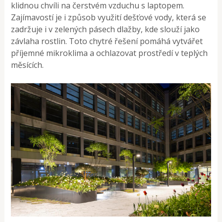
klidnou chvíli na čerstvém vzduchu s laptopem.
Zajímavostí je i způsob využití dešťové vody, která se
zadržuje i v zelených pásech dlažby, kde slouží jako
závlaha rostlin. Toto chytré řešení pomáhá vytvářet
příjemné mikroklima a ochlazovat prostředí v teplých
měsících​.