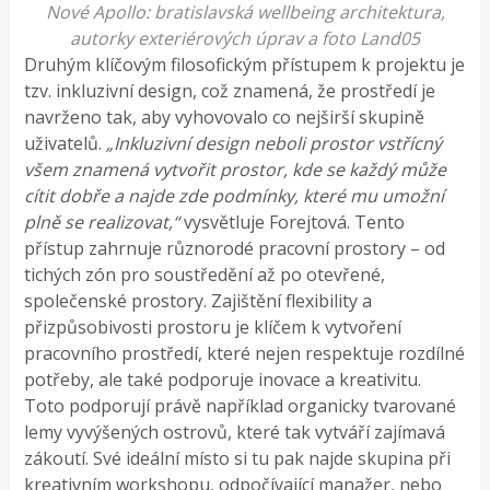
Nové Apollo: bratislavská wellbeing architektura,
autorky exteriérových úprav a foto Land05
Druhým klíčovým filosofickým přístupem k projektu je
tzv. inkluzivní design, což znamená, že prostředí je
navrženo tak, aby vyhovovalo co nejširší skupině
uživatelů.
„Inkluzivní design neboli prostor vstřícný
všem znamená vytvořit prostor, kde se každý může
cítit dobře a najde zde podmínky, které mu umožní
plně se realizovat,“
vysvětluje Forejtová. Tento
přístup zahrnuje různorodé pracovní prostory – od
tichých zón pro soustředění až po otevřené,
společenské prostory. Zajištění flexibility a
přizpůsobivosti prostoru je klíčem k vytvoření
pracovního prostředí, které nejen respektuje rozdílné
potřeby, ale také podporuje inovace a kreativitu.
Toto podporují právě například organicky tvarované
lemy vyvýšených ostrovů, které tak vytváří zajímavá
zákoutí. Své ideální místo si tu pak najde skupina při
kreativním workshopu, odpočívající manažer, nebo