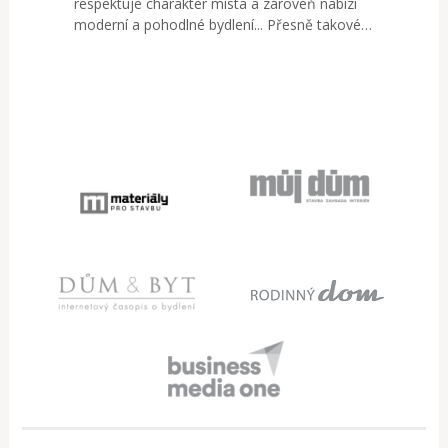
respektuje charakter místa a zároveň nabízí
moderní a pohodlné bydlení... Přesně takové…