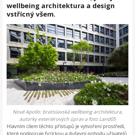
wellbeing architektura a design
vstřícný všem.
Nové Apollo: bratislavská wellbeing architektura,
autorky exteriérových úprav a foto Land05
Hlavním cílem těchto přístupů je vytvoření prostředí,
které podporuje fyzickou a duševní pohodu uživatelů