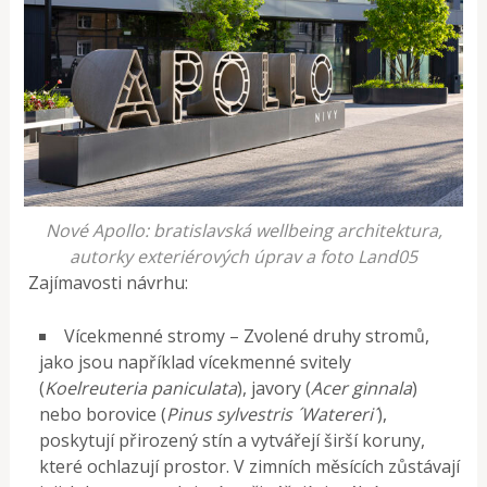
Nové Apollo: bratislavská wellbeing architektura,
autorky exteriérových úprav a foto Land05
Zajímavosti návrhu:
Vícekmenné stromy – Zvolené druhy stromů,
jako jsou například vícekmenné svitely
(
Koelreuteria paniculata
), javory (
Acer ginnala
)
nebo borovice (
Pinus sylvestris ´Watereri´
),
poskytují přirozený stín a vytvářejí širší koruny,
které ochlazují prostor. V zimních měsících zůstávají