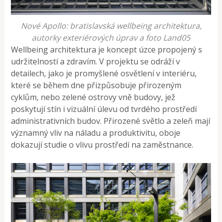
Nové Apollo: bratislavská wellbeing architektura,
autorky exteriérových úprav a foto Land05
Wellbeing architektura je koncept úzce propojený s
udržitelností a zdravím. V projektu se odráží v
detailech, jako je promyšlené osvětlení v interiéru,
které se během dne přizpůsobuje přirozeným
cyklům, nebo zelené ostrovy vně budovy, jež
poskytují stín i vizuální úlevu od tvrdého prostředí
administrativních budov​. Přirozené světlo a zeleň mají
významný vliv na náladu a produktivitu, oboje
dokazují studie o vlivu prostředí na zaměstnance.