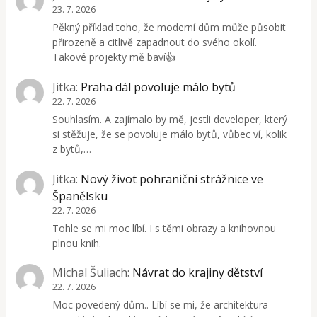
23. 7. 2026
Pěkný příklad toho, že moderní dům může působit
přirozeně a citlivě zapadnout do svého okolí.
Takové projekty mě baví👍
Jitka
:
Praha dál povoluje málo bytů
22. 7. 2026
Souhlasím. A zajímalo by mě, jestli developer, který
si stěžuje, že se povoluje málo bytů, vůbec ví, kolik
z bytů,…
Jitka
:
Nový život pohraniční strážnice ve
Španělsku
22. 7. 2026
Tohle se mi moc líbí. I s těmi obrazy a knihovnou
plnou knih.
Michal Šuliach
:
Návrat do krajiny dětství
22. 7. 2026
Moc povedený dům.. Líbí se mi, že architektura